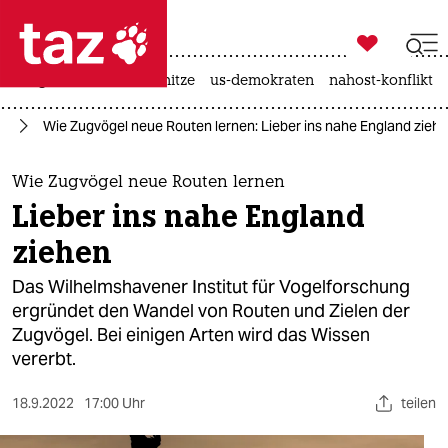

taz zahl ich
krieg in der ukraine
hitze
us-demokraten
nahost-konflikt

taz zahl ich
rd
Wie Zugvögel neue Routen lernen: Lieber ins nahe England zieh
taz zahl ich
themen
Wie Zugvögel neue Routen lernen
Lieber ins nahe England
politik
ziehen
öko
Das Wilhelmshavener Institut für Vogelforschung
ergründet den Wandel von Routen und Zielen der
gesellschaft
Zugvögel. Bei einigen Arten wird das Wissen
vererbt.
kultur
sport
18.9.2022
17:00 Uhr
teilen