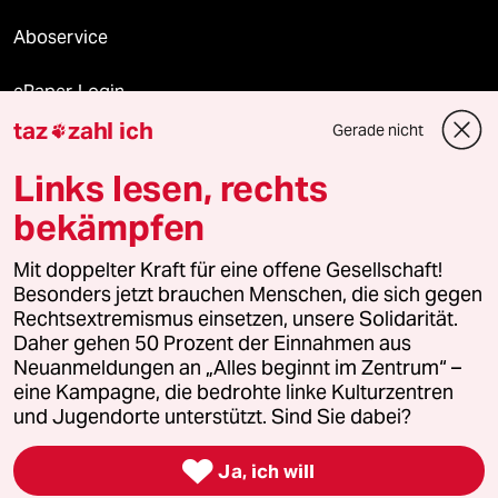
Aboservice
ePaper Login
taz
zahl ich
Gerade nicht

Downloads für Abonnierende
Links lesen, rechts
bekämpfen
© 2026 taz Verlags und Vertriebs GmbH
Mit doppelter Kraft für eine offene Gesellschaft!
Alle Rechte vorbehalten. Bei rechtlichen Fragen oder für Genehmigungen
wenden Sie sich bitte an
lizenzen@taz.de
Besonders jetzt brauchen Menschen, die sich gegen
Rechtsextremismus einsetzen, unsere Solidarität.
Daher gehen 50 Prozent der Einnahmen aus
Feedback
Redaktionsstatut
Kommune-Richtlinien
KI-
Neuanmeldungen an „Alles beginnt im Zentrum“ –
eine Kampagne, die bedrohte linke Kulturzentren
Leitlinie
Informant
Datenschutz
Impressum
AGB
und Jugendorte unterstützt. Sind Sie dabei?
Seitenwende
Einwilligungen widerrufen (Ads)

Ja, ich will