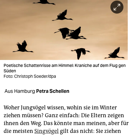
berlin
nord
wahrheit
verlag
verlag
veranstaltungen
Poetische Schattenrisse am Himmel: Kraniche auf dem Flug gen
Süden
shop
Foto: Christoph Soeder/dpa
fragen & hilfe
Aus Hamburg
Petra Schellen
unterstützen
Woher Jungvögel wissen, wohin sie im Winter
abo
ziehen müssen? Ganz einfach: Die Eltern zeigen
ihnen den Weg. Das könnte man meinen, aber für
genossenschaft
die meisten
Singvögel
gilt das nicht: Sie ziehen