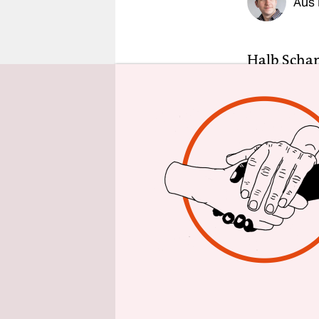
Aus 
epaper login
Halb Schan
die nächs
leerzuräum
Lauffeuer v
Stadtregie
Dabei hatt
Stahlschlö
Dieser Tag
schwerste P
sind bereit
Quarantäne