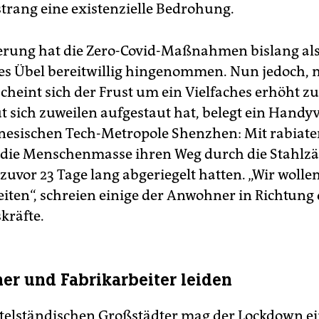
strang eine existenzielle Bedrohung.
erung hat die Zero-Covid-Maßnahmen bislang al
s Übel bereitwillig hingenommen. Nun jedoch, 
cheint sich der Frust um ein Vielfaches erhöht z
ut sich zuweilen aufgestaut hat, belegt ein Handy
nesischen Tech-Metropole Shen­zhen: Mit rabiate
 die Menschenmasse ihren Weg durch die Stahlzä
 zuvor 23 Tage lang abgeriegelt hatten. „Wir wolle
eiten“, schreien einige der Anwohner in Richtung
kräfte.
er und Fabrikarbeiter leiden
ttelständischen Großstädter mag der Lockdown e