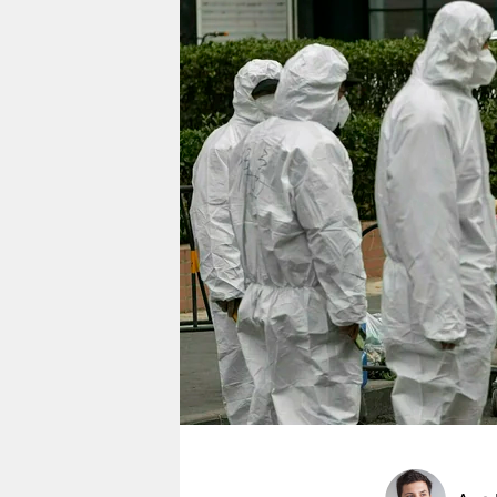
berlin
nord
wahrheit
verlag
verlag
veranstaltungen
shop
fragen & hilfe
unterstützen
abo
genossenschaft