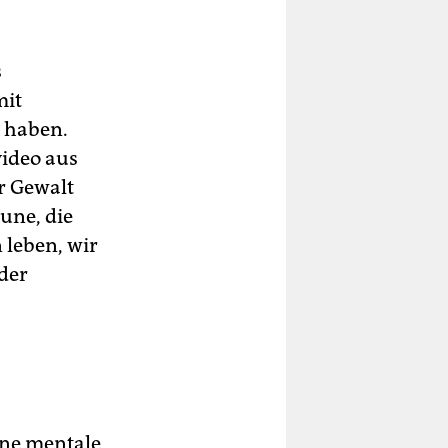
s
mit
u haben.
video aus
r Gewalt
une, die
n leben, wir
 der
ine mentale