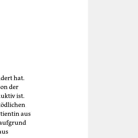
dert hat.
ron der
ktiv ist.
tödlichen
tientin aus
 aufgrund
aus