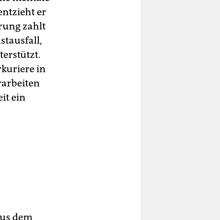
ntzieht er
rung zahlt
stausfall,
erstützt.
rkuriere in
rarbeiten
it ein
 aus dem