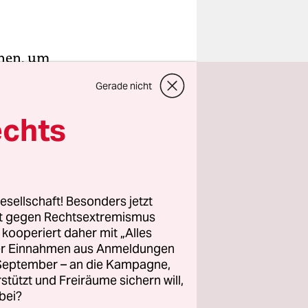
inen, um
chen und
Gerade nicht
ie ein
echts
ürde.
 zuvor die
esellschaft! Besonders jetzt
rt gegen Rechtsextremismus
 bisher
z kooperiert daher mit „Alles
onenstädte
ller Einnahmen aus Anmeldungen
visorische
. September – an die Kampagne,
rstützt und Freiräume sichern will,
bei?