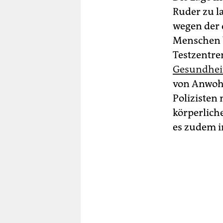
Ruder zu l
wegen der
Menschen b
Testzentre
Gesundheit
von Anwoh
Polizisten
körperlic
es zudem 