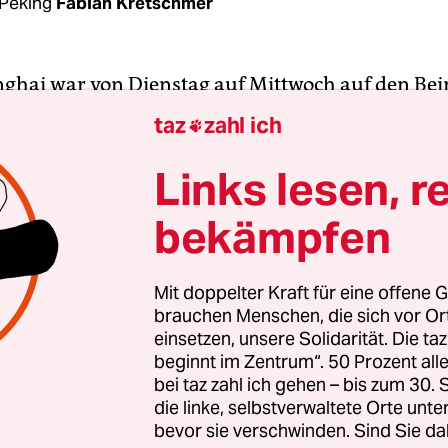
Peking
Fabian Kretschmer
ghai war von Dienstag auf Mittwoch auf den Be
tgelegenen Gemüseläden und Spätkaufs aufzusu
taz
zahl ich

en. Der Grund für die plötzlichen Panikkäufe: W
erbreitete sich in der Nacht das Gerücht, dass die
Links lesen, r
rung einen vollständigen Lockdown verhängen w
bekämpfen
en die meisten Wohnanlagen erst wenige Stunden
sser an den verplombten Toren geöffnet.
Mit doppelter Kraft für eine offene G
brauchen Menschen, die sich vor O
e wird die Belastungsgrenze der Chinesen auf die
einsetzen, unsere Solidarität. Die ta
robe seit Frühjahr 2020 gestellt.
Unzählige Milli
beginnt im Zentrum“. 50 Prozent a
s abgeriegelt
, überall im Land werden wieder pro
bei taz zahl ich gehen – bis zum 30
camps und Covid-Spitäler errichtet.
die linke, selbstverwaltete Orte unte
bevor sie verschwinden. Sind Sie da