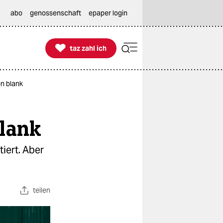
abo
genossenschaft
epaper login

taz zahl ich
taz zahl ich
en blank
blank
iert. Aber
teilen