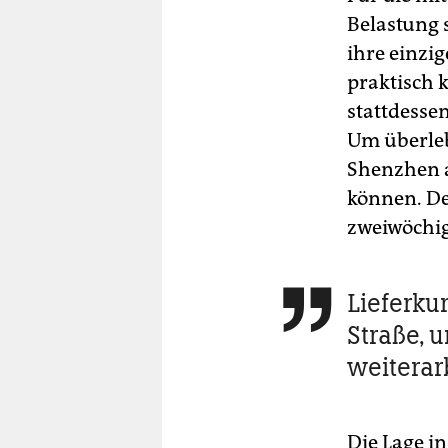
Belastung 
ihre einzi
praktisch 
stattdesse
Um überlebe
Shenzhen a
können. De
zweiwöchi
Lieferkur

Straße, 
weiterar
Die Lage i