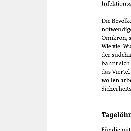
Infektions
Die Bevölk
notwendige
Omikron, s
Wie viel W
der südchi
bahnt sich
das Viertel
wollen arb
Sicherheits
Tagelöhn
Für die mi