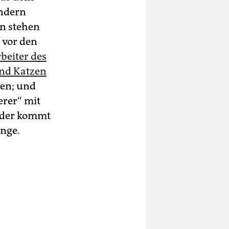
ondern
n stehen
 vor den
beiter des
und Katzen
en; und
erer“ mit
eder kommt
nge.