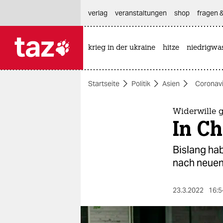
hautnavigation anspringen
hauptinhalt anspringen
footer anspringen
verlag
veranstaltungen
shop
fragen &
krieg in der ukraine
hitze
niedrigwa

taz zahl ich
taz zahl ich
Startseite
Politik
Asien
Coronavi
themen
politik
Widerwille 
In Ch
öko
Bislang hab
gesellschaft
nach neuen
kultur
23.3.2022
16:5
sport