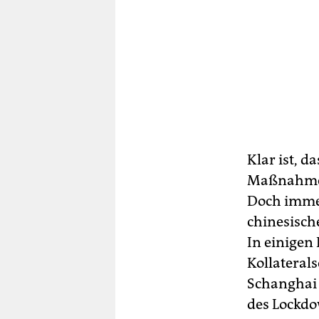
Klar ist, d
Maßnahmen 
Doch immer
chinesisch
In einigen
Kollateral
Schanghai 
des Lockd