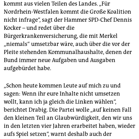
kommt aus vielen Teilen des Landes. „Für
müssen sie entsprechen (Art. 69 Abs. 3). Es kann also
Nordrhein-Westfalen kommt die Große Koalition
sein, dass die
FDP-Minister länger im Amt
bleiben als
die FDP-Abgeordneten.
nicht infrage“, sagt der Hammer SPD-Chef Dennis
Kocker – und redet über die
Diese Regelungen sichern die Handlungsfähigkeit der
Bürgerkrankenversicherung, die mit Merkel
Bundespolitik. Der neu gebildete Bundestag kann
„niemals“ umsetzbar wäre, auch über die vor der
auch unaufschiebbare
Gesetze beschließen,
bevor
die neue Regierung im Amt ist.
Pleite stehenden Kommunalhaushalte, denen der
Bund immer neue Aufgaben und Ausgaben
Der Bundespräsident kann mit seinem Kanzler-
aufgebürdet habe.
Vorschlag warten, bis die Koalitionsverhandlungen
abgeschlossen sind.
Eine Frist hierfür besteht nicht.
Wird er ungeduldig, kann er auch nach eigenem
„Schon heute kommen Leute auf mich zu und
Ermessen eine Person als Kanzler vorschlagen. Wird
sagen: Wenn ihr eure Inhalte nicht umsetzen
die nicht gewählt, kann dies zu Neuwahlen führen.
wollt, kann ich ja gleich die Linken wählen“,
(chr)
berichtet Drabig. Die Partei wolle „auf keinen Fall
den kleinen Teil an Glaubwürdigkeit, den wir uns
in den letzten vier Jahren erarbeitet haben, wieder
aufs Spiel setzen“, warnt deshalb auch der