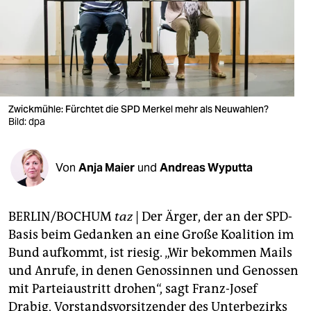
berlin
nord
wahrheit
verlag
Zwickmühle: Fürchtet die SPD Merkel mehr als Neuwahlen?
verlag
Bild: dpa
veranstaltungen
Von
Anja Maier
und
Andreas Wyputta
shop
fragen & hilfe
BERLIN/BOCHUM
taz
| Der Ärger, der an der SPD-
unterstützen
Basis beim Gedanken an eine Große Koalition im
Bund aufkommt, ist riesig. „Wir bekommen Mails
abo
und Anrufe, in denen Genossinnen und Genossen
genossenschaft
mit Parteiaustritt drohen“, sagt Franz-Josef
Drabig, Vorstandsvorsitzender des Unterbezirks