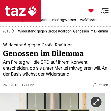

taz zahl ich
hitze
krieg in der ukraine
niedrigwasser
waldbrände

taz zahl ich
l 2013
Widerstand gegen Große Koalition: Genossen im Dilemma
taz zahl ich
themen
Widerstand gegen Große Koalition
Genossen im Dilemma
politik
Am Freitag will die SPD auf ihrem Konvent
öko
entscheiden, ob sie unter Merkel mitregieren will. An
der Basis wächst der Widerstand.
gesellschaft
26.9.2013
8:24 Uhr
teilen
kultur
sport