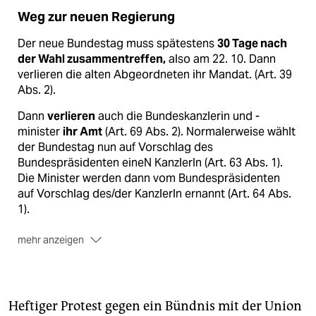
Weg zur neuen Regierung
Der neue Bundestag muss spätestens
30 Tage nach
der Wahl zusammentreffen,
also am 22. 10. Dann
verlieren die alten Abgeordneten ihr Mandat. (Art. 39
Abs. 2).
Dann
verlieren
auch die Bundeskanzlerin und -
minister
ihr Amt
(Art. 69 Abs. 2). Normalerweise wählt
der Bundestag nun auf Vorschlag des
Bundespräsidenten eineN KanzlerIn (Art. 63 Abs. 1).
Die Minister werden dann vom Bundespräsidenten
auf Vorschlag des/der KanzlerIn ernannt (Art. 64 Abs.
1).
mehr anzeigen
Sind die
Koalitionsverhandlungen noch nicht
abgeschlossen
, wartet der Bundespräsident mit
seinem Vorschlag und bittet die bisherige Regierung,
Heftiger Protest gegen ein Bündnis mit der Union
geschäftsführend im Amt zu bleiben. Dieser Bitte