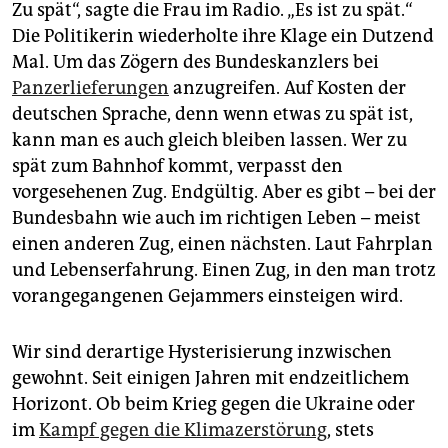
berlin
Zu spät“, sagte die Frau im Radio. „Es ist zu spät.“
Die Politikerin wiederholte ihre Klage ein Dutzend
nord
Mal. Um das Zögern des Bundeskanzlers bei
Panzerlieferungen
anzugreifen. Auf Kosten der
wahrheit
deutschen Sprache, denn wenn etwas zu spät ist,
verlag
kann man es auch gleich bleiben lassen. Wer zu
spät zum Bahnhof kommt, verpasst den
verlag
vorgesehenen Zug. Endgültig. Aber es gibt – bei der
veranstaltungen
Bundesbahn wie auch im richtigen Leben – meist
einen anderen Zug, einen nächsten. Laut Fahrplan
shop
und Lebenserfahrung. Einen Zug, in den man trotz
fragen & hilfe
vorangegangenen Gejammers einsteigen wird.
unterstützen
Wir sind derartige Hysterisierung inzwischen
abo
gewohnt. Seit einigen Jahren mit endzeitlichem
Horizont. Ob beim Krieg gegen die Ukraine oder
genossenschaft
im
Kampf gegen die Klimazerstörung
, stets