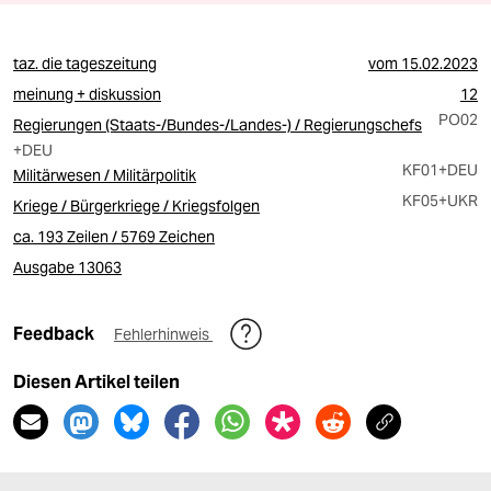
taz. die tageszeitung
vom
15.02.2023
meinung + diskussion
12
PO02
Regierungen (Staats-/Bundes-/Landes-) / Regierungschefs
+DEU
KF01
+DEU
Militärwesen / Militärpolitik
KF05
+UKR
Kriege / Bürgerkriege / Kriegsfolgen
ca. 193 Zeilen / 5769 Zeichen
Ausgabe 13063
Feedback
Fehlerhinweis
Diesen Artikel teilen