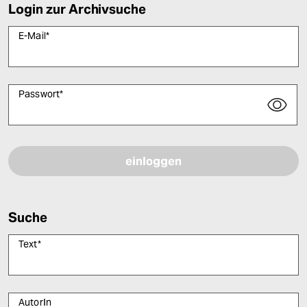
Login zur Archivsuche
E-Mail
*
Passwort
*
Bitte füllen Sie alle Pflichtfelder (*) aus, um fortfahren zu können.
Suche
Text
*
AutorIn