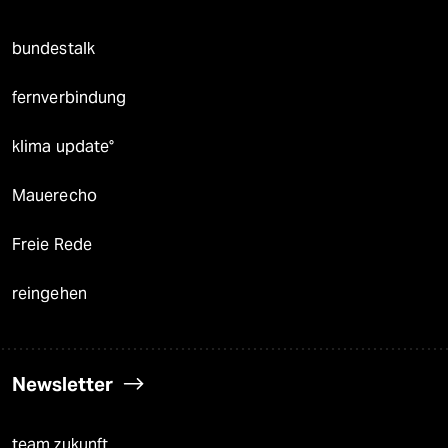
bundestalk
fernverbindung
klima update°
Mauerecho
Freie Rede
reingehen
Newsletter
team zukunft