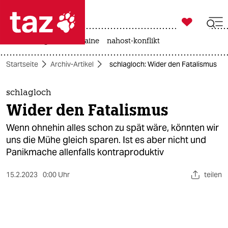

taz zahl ich
hitze
krieg in der ukraine
nahost-konflikt

taz zahl ich
Startseite
Archiv-Artikel
schlagloch: Wider den Fatalismus
taz zahl ich
themen
schlagloch
Wider den Fatalismus
politik
Wenn ohnehin alles schon zu spät wäre, könnten wir
öko
uns die Mühe gleich sparen. Ist es aber nicht und
Panikmache allenfalls kontraproduktiv
gesellschaft
15.2.2023
0:00 Uhr
teilen
kultur
sport