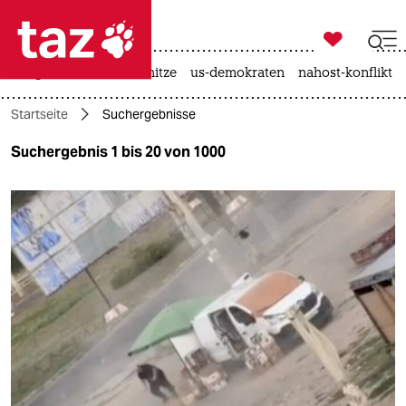

taz zahl ich
krieg in der ukraine
hitze
us-demokraten
nahost-konflikt

taz zahl ich
Startseite
Suchergebnisse
taz zahl ich
Suchergebnis 1 bis 20 von 1000
themen
politik
öko
gesellschaft
kultur
sport