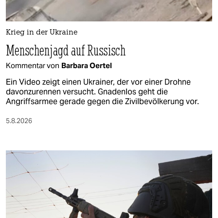
berlin
nord
Krieg in der Ukraine
wahrheit
Menschenjagd auf Russisch
verlag
Kommentar von
Barbara Oertel
Ein Video zeigt einen Ukrainer, der vor einer Drohne
verlag
davonzurennen versucht. Gnadenlos geht die
Angriffsarmee gerade gegen die Zivilbevölkerung vor.
veranstaltungen
5.8.2026
shop
fragen & hilfe
unterstützen
abo
genossenschaft