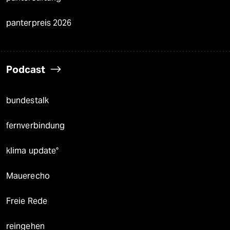
panterpreis 2026
Podcast
bundestalk
fernverbindung
klima update°
Mauerecho
Freie Rede
reingehen