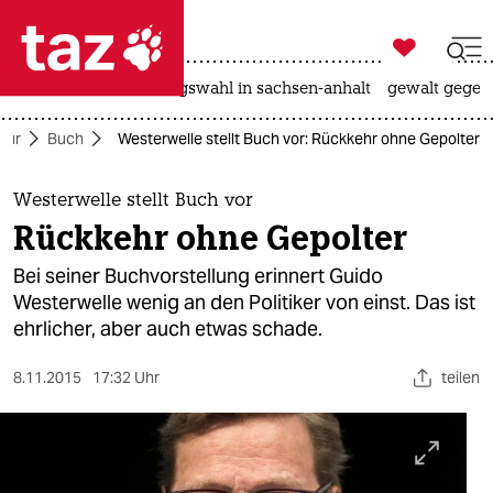

taz zahl ich
hitze
surfen
landtagswahl in sachsen-anhalt
gewalt gegen

taz zahl ich
tur
Buch
Westerwelle stellt Buch vor: Rückkehr ohne Gepolter
taz zahl ich
themen
Westerwelle stellt Buch vor
Rückkehr ohne Gepolter
politik
Bei seiner Buchvorstellung erinnert Guido
öko
Westerwelle wenig an den Politiker von einst. Das ist
ehrlicher, aber auch etwas schade.
gesellschaft
8.11.2015
17:32 Uhr
teilen
kultur
sport