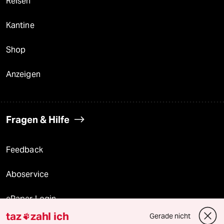
Reisen
Kantine
Shop
Anzeigen
Fragen & Hilfe
Feedback
Aboservice
ePaper Login
taz
zahl ich
Gerade nicht

Downloads für Abonnierende