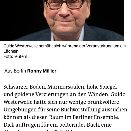
berlin
nord
wahrheit
verlag
Guido Westerwelle bemüht sich während der Veranstaltung um ein
verlag
Lächeln
Foto: reuters
veranstaltungen
Aus Berlin
Ronny Müller
shop
fragen & hilfe
Schwarzer Boden, Marmorsäulen, hohe Spiegel
und goldene Verzierungen an den Wänden. Guido
unterstützen
Westerwelle hätte sich nur wenige prunkvollere
abo
Umgebungen für seine Buchvorstellung aussuchen
können als diesen Raum im Berliner Ensemble.
genossenschaft
Dick auftragen für ein polterndes Buch, eine