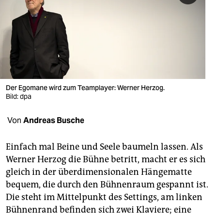
berlin
nord
wahrheit
verlag
verlag
Der Egomane wird zum Teamplayer: Werner Herzog.
Bild: dpa
veranstaltungen
Von
Andreas Busche
shop
fragen & hilfe
Einfach mal Beine und Seele baumeln lassen. Als
Werner Herzog die Bühne betritt, macht er es sich
unterstützen
gleich in der überdimensionalen Hängematte
abo
bequem, die durch den Bühnenraum gespannt ist.
Die steht im Mittelpunkt des Settings, am linken
genossenschaft
Bühnenrand befinden sich zwei Klaviere; eine