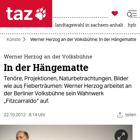

taz zahl ich
niedrigwasser
rente
landtagswahl in sachsen-anhalt
hybri

taz zahl ich
Künste
Werner Herzog an der Volksbühne: In der Hängematte
taz zahl ich
themen
Werner Herzog an der Volksbühne
In der Hängematte
politik
Tenöre, Projektionen, Naturbetrachtungen, Bilder
öko
wie aus Fieberträumen: Werner Herzog arbeitet an
der Berliner Volksbühne sein Wahnwerk
gesellschaft
„Fitzcarraldo“ auf.
kultur
22.10.2012
8:14 Uhr
teilen
sport