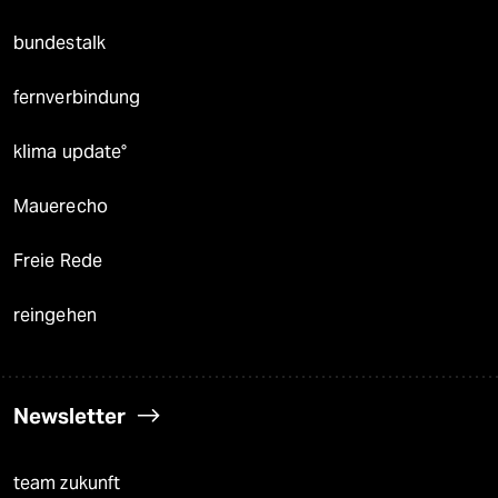
bundestalk
fernverbindung
klima update°
Mauerecho
Freie Rede
reingehen
Newsletter
team zukunft