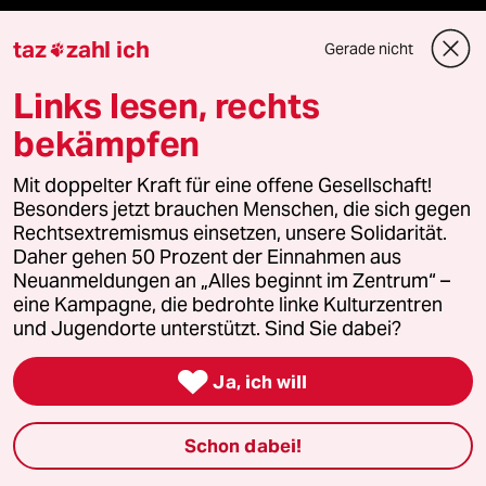
Reisen
taz
zahl ich
Gerade nicht

Links lesen, rechts
Kantine
bekämpfen
Shop
Mit doppelter Kraft für eine offene Gesellschaft!
Anzeigen
Besonders jetzt brauchen Menschen, die sich gegen
Rechtsextremismus einsetzen, unsere Solidarität.
Daher gehen 50 Prozent der Einnahmen aus
Neuanmeldungen an „Alles beginnt im Zentrum“ –
Fragen & Hilfe
eine Kampagne, die bedrohte linke Kulturzentren
und Jugendorte unterstützt. Sind Sie dabei?
Feedback

Ja, ich will
Aboservice
Schon dabei!
ePaper Login