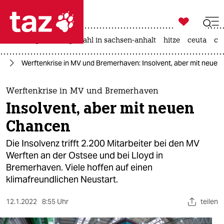

taz zahl ich
iran-krieg
landtagswahl in sachsen-anhalt
hitze
ceuta
ch

taz zahl ich
ie
Werftenkrise in MV und Bremerhaven: Insolvent, aber mit neue
taz zahl ich
themen
Werftenkrise in MV und Bremerhaven
Insolvent, aber mit neuen
politik
Chancen
öko
Die Insolvenz trifft 2.200 Mitarbeiter bei den MV
Werften an der Ostsee und bei Lloyd in
gesellschaft
Bremerhaven. Viele hoffen auf einen
klimafreundlichen Neustart.
kultur
sport
12.1.2022
8:55 Uhr
teilen