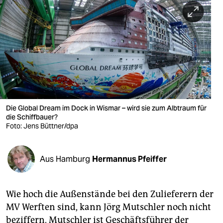
berlin
nord
wahrheit
verlag
verlag
veranstaltungen
Die Global Dream im Dock in Wismar – wird sie zum Albtraum für
die Schiffbauer?
shop
Foto: Jens Büttner/dpa
fragen & hilfe
Aus Hamburg
Hermannus Pfeiffer
unterstützen
abo
Wie hoch die Außenstände bei den Zulieferern der
genossenschaft
MV Werften sind, kann Jörg Mutschler noch nicht
beziffern. Mutschler ist Geschäftsführer der