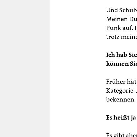
Und Schube
Meinen Dur
Punk auf. 
trotz mein
Ich hab Si
können Si
Früher hätt
Kategorie.
bekennen.
Es heißt j
Es gibt abe