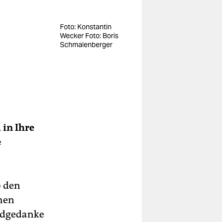
Foto: Konstantin
Wecker Foto: Boris
Schmalen­berger
 in Ihre
e
b den
chen
undgedanke