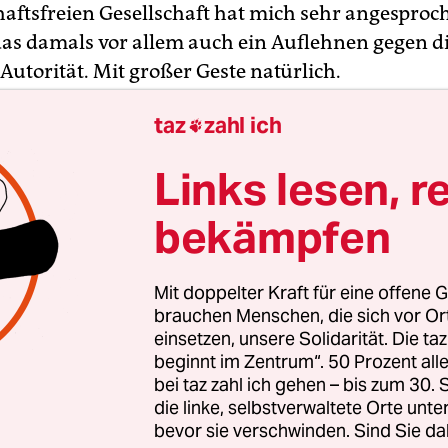
haftsfreien Gesellschaft hat mich sehr angesproc
as damals vor allem auch ein Auflehnen gegen d
Autorität. Mit großer Geste natürlich.
taz
zahl ich

enau 20 Jahre später drohte dieser Anarchist W
der in diese Schule, das Münchner Wilhelmsg
Links lesen, r
hieren – diesmal auf Einladung der Schüler. Si
t beim Weihnachtsbasar geben. Können Sie sic
bekämpfen
nern?
Mit doppelter Kraft für eine offene G
 war was. Woher wissen Sie das?
brauchen Menschen, die sich vor O
einsetzen, unsere Solidarität. Die ta
beginnt im Zentrum“. 50 Prozent a
n erstes Konzert überhaupt. Ich weiß noch, wie
bei taz zahl ich gehen – bis zum 30
 Kreis um Sie und das Klavier herumsaßen. Al
die linke, selbstverwaltete Orte unte
nicht wie geplant in der Schule gespielt, sonder
bevor sie verschwinden. Sind Sie da