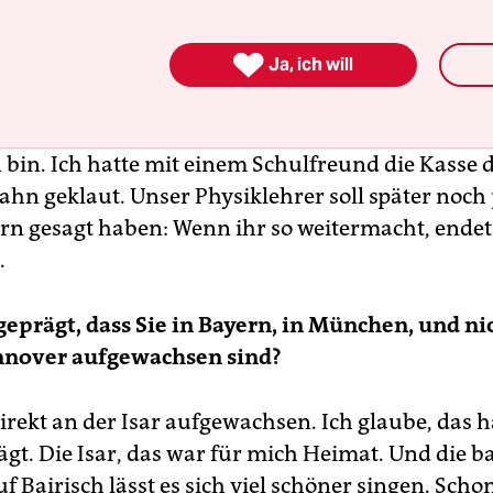
nebenan – der Schuldirektor hatte Ihnen Haus

Ja, ich will
 ich ja wirklich noch der Bürgerschreck. Dazu k
eit von der Schule geflogen war, weil ich in den K
in. Ich hatte mit einem Schulfreund die Kasse 
hn geklaut. Unser Physiklehrer soll später noch
rn gesagt haben: Wenn ihr so weitermacht, endet
.
 geprägt, dass Sie in Bayern, in München, und ni
annover aufgewachsen sind?
direkt an der Isar aufgewachsen. Ich glaube, das 
gt. Die Isar, das war für mich Heimat. Und die b
f Bairisch lässt es sich viel schöner singen. Schon