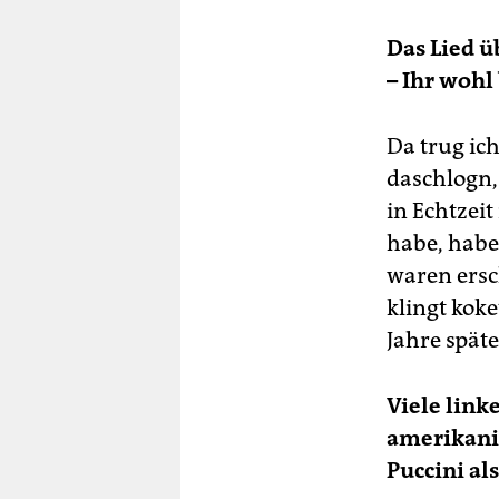
Das Lied ü
– Ihr wohl
Da trug ic
daschlogn,
in Echtzei
habe, habe 
waren ersc
klingt koket
Jahre späte
Viele link
amerikanis
Puccini al