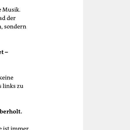
e Musik.
ad der
n, sondern
t –
 keine
 links zu
überholt.
e ist immer