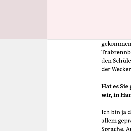
Turnhalle 
erteilt.
Damals war
ich seinerz
gekommen b
Trabrennba
den Schüle
der Wecker
Hat es Sie
wir, in H
Ich bin ja 
allem geprä
Sprache. Au