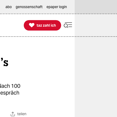
abo
genossenschaft
epaper login

taz zahl ich
taz zahl ich
’s
 Nach 100
Gespräch
teilen