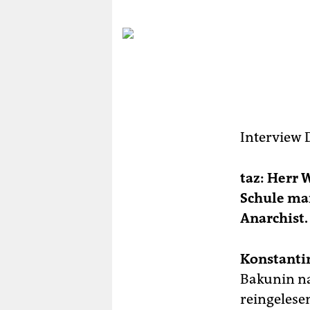
berlin
nord
wahrheit
verlag
verlag
Interview
veranstaltungen
shop
taz: Herr 
Schule mar
fragen & hilfe
Anarchist.
unterstützen
Konstanti
abo
Bakunin na
genossenschaft
reingelese