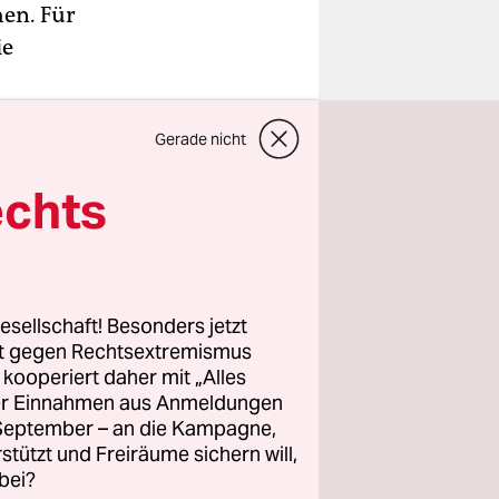
hen. Für
ie
Gerade nicht
ecker
ymnasium,
echts
e sollten
h daran
esellschaft! Besonders jetzt
rt gegen Rechtsextremismus
z kooperiert daher mit „Alles
ller Einnahmen aus Anmeldungen
 wir
. September – an die Kampagne,
lerdings
rstützt und Freiräume sichern will,
n in einer
bei?