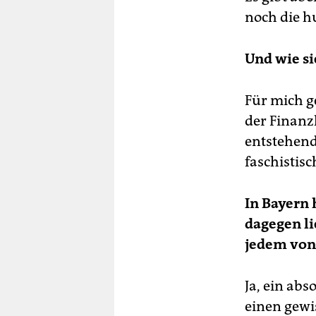
noch die h
Und wie si
Für mich g
der Finanz
entstehend
faschistis
In Bayern 
dagegen li
jedem von 
Ja, ein abs
einen gewi