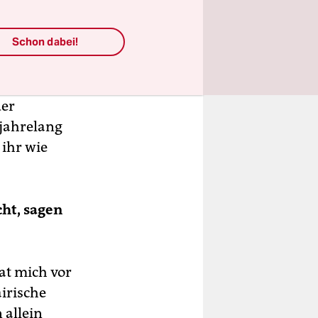
verbot
Schon dabei!
am, dass
nast
der
 jahrelang
 ihr wie
cht, sagen
hat mich vor
airische
 allein