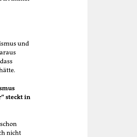
lismus und
daraus
 dass
hätte.
ismus
“ steckt in
r schon
ch nicht