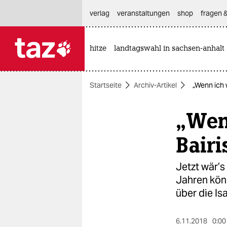
hautnavigation anspringen
hauptinhalt anspringen
footer anspringen
verlag
veranstaltungen
shop
fragen &
hitze
landtagswahl in sachsen-anhalt

taz zahl ich
taz zahl ich
Startseite
Archiv-Artikel
„Wenn ich w
themen
„Wenn
politik
öko
Bairi
gesellschaft
Jetzt wär’s
Jahren kön
kultur
über die Is
sport
6.11.2018
0:00