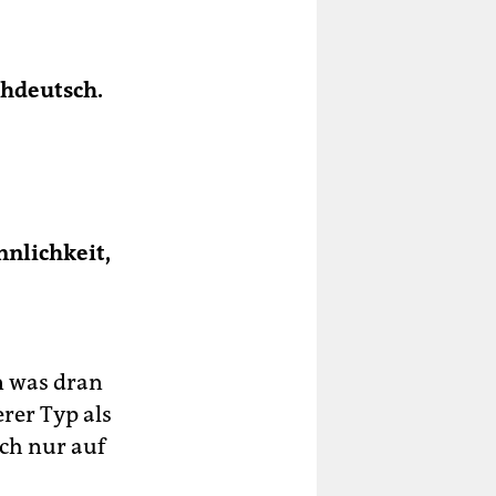
chdeutsch.
nnlichkeit,
on was dran
rer Typ als
ich nur auf