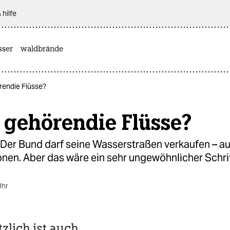
 hilfe
sser
waldbrände
endie Flüsse?
gehörendie Flüsse?
 Der Bund darf seine Wasserstraßen verkaufen – a
onen. Aber das wäre ein sehr ungewöhnlicher Schri
Uhr
zlich ist auch