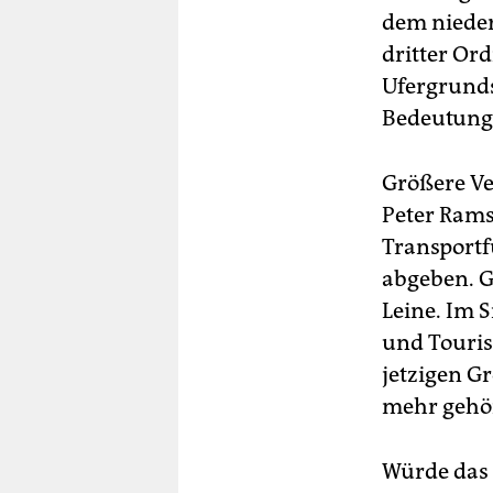
dem nieder
dritter Ord
Ufergrunds
Bedeutung 
Größere Ve
Peter Rams
Transportf
abgeben. G
Leine. Im 
und Tourist
jetzigen G
mehr gehör
Würde das L