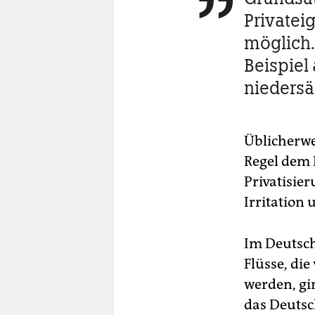

berlin
Privatei
nord
möglich.
Beispiel
wahrheit
nieders
verlag
verlag
Üblicherwe
veranstaltungen
Regel dem 
shop
Privatisie
Irritation
fragen & hilfe
unterstützen
Im Deutsch
Flüsse, di
abo
werden, gi
genossenschaft
das Deutsc