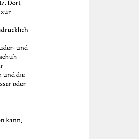
z. Dort
 zur
“
sdrücklich
Ruder- und
tschuh
er
n und die
sser oder
en kann,