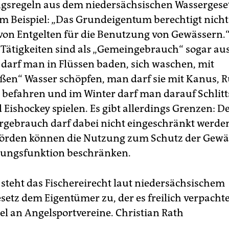
gsregeln aus dem niedersächsischen Wassergeset
um Beispiel: „Das Grundeigentum berechtigt nicht
on Entgelten für die Benutzung von Gewässern.
 Tätigkeiten sind als „Gemeingebrauch“ sogar au
o darf man in Flüssen baden, sich waschen, mit
en“ Wasser schöpfen, man darf sie mit Kanus, 
 befahren und im Winter darf man darauf Schlit
Eishockey spielen. Es gibt allerdings Grenzen: D
gebrauch darf dabei nicht eingeschränkt werde
örden können die Nutzung zum Schutz der Gewä
lungsfunktion beschränken.
teht das Fischereirecht laut niedersächsischem
esetz dem Eigentümer zu, der es freilich verpacht
el an Angelsportvereine.
Christian Rath