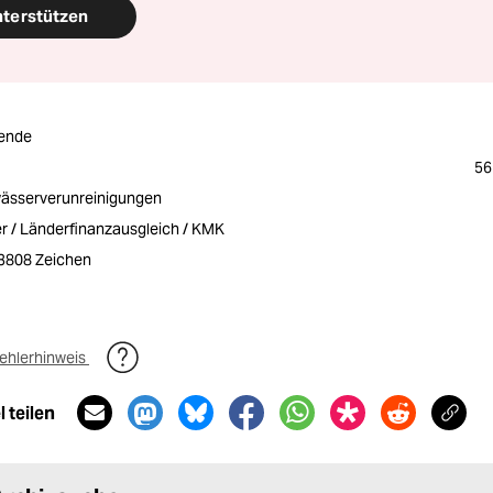
nterstützen
ende
56
ässerverunreinigungen
r / Länderfinanzausgleich / KMK
/ 3808 Zeichen
ehlerhinweis
 teilen