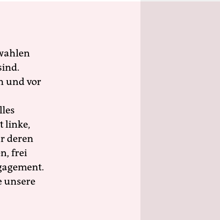
wahlen
sind.
h und vor
lles
 linke,
ür deren
n, frei
ngagement.
e unsere