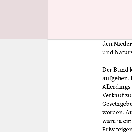
Für das Mü
gilt, ist 
nur, solan
Flüsse, di
Wasserwirt
den Nieder
und Naturs
Der Bund k
aufgeben. 
Allerdings
Verkauf zu
Gesetzgeber
worden. Au
wäre ja ei
Privateige