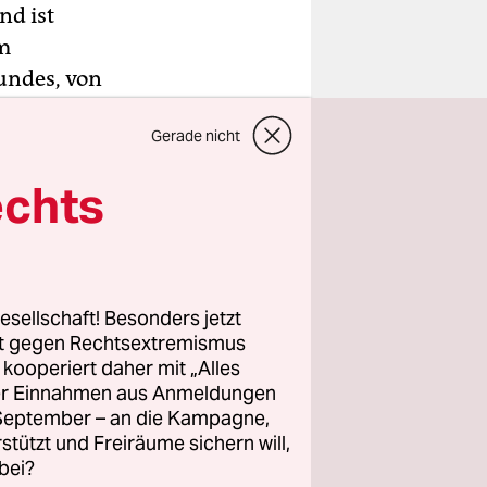
nd ist
im
undes, von
Gerade nicht
echts
sie auf 17
t möglich“.
 die
alten auch
esellschaft! Besonders jetzt
 Tonnen
rt gegen Rechtsextremismus
z kooperiert daher mit „Alles
ller Einnahmen aus Anmeldungen
ür den
. September – an die Kampagne,
rstützt und Freiräume sichern will,
bei?