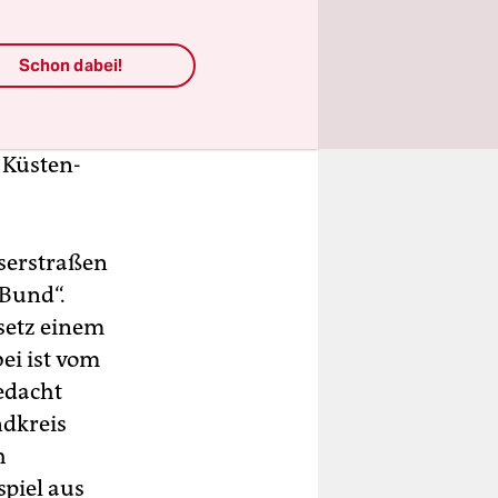
asserstraße
ig – aber
Schon dabei!
ört.
 von den
s seit 2005
 Küsten-
serstraßen
 Bund“.
setz einem
ei ist vom
gedacht
ndkreis
h
spiel aus