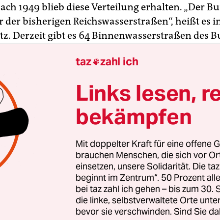
ach 1949 blieb diese Verteilung erhalten. „Der Bu
 der bisherigen Reichswasserstraßen“, heißt es 
z. Derzeit gibt es 64 Binnenwasserstraßen des B
bis zu den Zechliner Gewässern in Brandenburg.
taz
zahl ich

wasserstraßen werden von 39 Wasser- und
Links lesen, r
sämtern verwaltet. In den nächsten Jahren sollen 
ziert werden. Ihr Slogan: „Wir machen Schifffahr
bekämpfen
unterhalten die Bundeswasserstraßen, indem sie
 ausbaggern und die Ufer befestigen. Sie unterh
Mit doppelter Kraft für eine offene G
sen und Wehre. Sie sorgen dafür, dass Bojen und
brauchen Menschen, die sich vor O
en Orientierung geben. Die Ämter verfügen über
einsetzen, unsere Solidarität. Die ta
beginnt im Zentrum“. 50 Prozent a
iffe für Öl- und Chemieunfälle sowie Eisbrecher f
bei taz zahl ich gehen – bis zum 30
die linke, selbstverwaltete Orte unte
bevor sie verschwinden. Sind Sie da