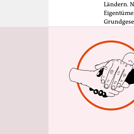
epaper login
Ländern. N
Eigentümer
Grundgeset
der Aller 
Die Bundes
Schifffahrt
Ämter redu
Die Ämter 
Fahrrinnen
die Schleu
den Schiff
Spezialsch
Winter.