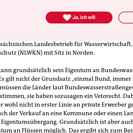
ndungsgebiet der Jeetzel, das noch als Bundesw
das Wasser- und Schifffahrtsamt Lauenburg zuständ

Ja, ich will
ge die 820 Meter lange Flussstrecke dem Bund geh
e im Eigentum der Länder stehen, werden dagegen
schaftsämtern verwaltet. In Niedersachsen gibt e
sächsischen Landesbetrieb für Wasserwirtschaft,
chutz (NLWKN) mit Sitz in Norden.
ann grundsätzlich sein Eigentum an Bundeswas
Es gilt nicht der Grundsatz „einmal Bund, immer
 müssen die Länder laut Bundeswasserstraßenge
stimmen, sie haben sozusagen ein Vetorecht. Dab
 wohl nicht in erster Linie an private Erwerber 
ch der Verkauf an eine Kommune oder einen La
n Eigentumsübergang. Grundsätzlich ist aber auc
ntum an Flüssen möglich. Das ergibt sich zum Bei