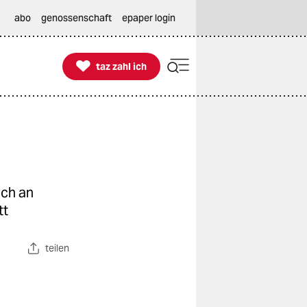
abo
genossenschaft
epaper login

taz zahl ich
taz zahl ich
uch an
tt
teilen