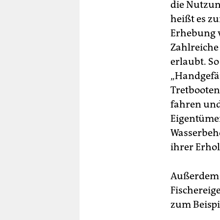
die Nutzun
heißt es z
Erhebung v
Zahlreiche
erlaubt. S
„Handgefäß
Tretbooten
fahren und 
Eigentümer
Wasserbeh
ihrer Erho
Außerdem s
Fischereig
zum Beispi