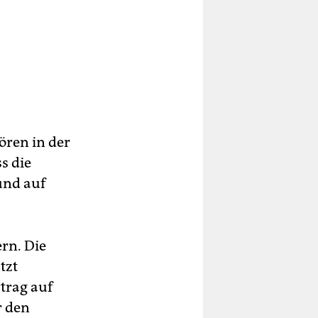
ören in der
s die
und auf
rn. Die
tzt
trag auf
r den