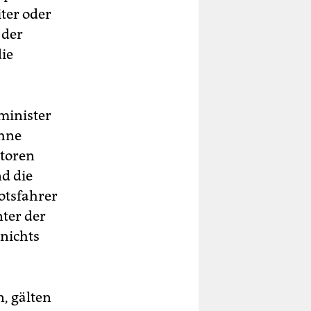
ter oder
 der
die
minister
ohne
storen
d die
otsfahrer
nter der
 nichts
n, gälten