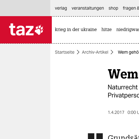
hautnavigation anspringen
hauptinhalt anspringen
footer anspringen
verlag
veranstaltungen
shop
fragen &
krieg in der ukraine
hitze
niedrigwa

taz zahl ich
taz zahl ich
Startseite
Archiv-Artikel
Wem gehör
themen
Wem 
politik
öko
Naturrecht
Privatpers
gesellschaft
kultur
1.4.2017
0:00 
sport
Grundsät