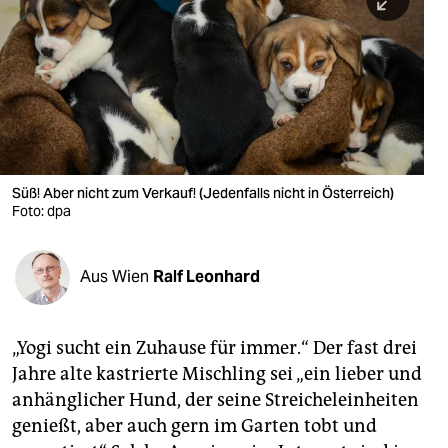
berlin
nord
wahrheit
verlag
verlag
Süß! Aber nicht zum Verkauf! (Jedenfalls nicht in Österreich)
Foto: dpa
veranstaltungen
shop
Aus Wien
Ralf Leonhard
fragen & hilfe
unterstützen
„Yogi sucht ein Zuhause für immer.“ Der fast drei
Jahre alte kastrierte Mischling sei „ein lieber und
abo
anhänglicher Hund, der seine Streicheleinheiten
genossenschaft
genießt, aber auch gern im Garten tobt und