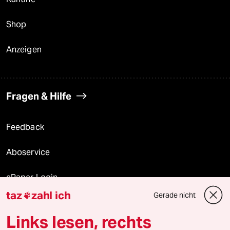
Shop
Anzeigen
Fragen & Hilfe
Feedback
Aboservice
ePaper Login
taz
zahl ich
Gerade nicht

Downloads für Abonnierende
Links lesen, rechts