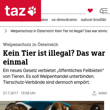

taz zahl ich
hitze
krieg in der ukraine
us-demokraten
nahost-konflikt

taz zahl ich
ie
Welpenschutz in Österreich: Kein Tier ist illegal? Das war einmal
taz zahl ich
themen
Welpenschutz in Österreich
Kein Tier ist illegal? Das war
politik
einmal
öko
Ein neues Gesetz verbietet „öffentliches Feilbieten“
von Tieren. Es soll Welpenhandel unterbinden.
gesellschaft
Tierschutz-Verbände sind dennoch empört.
kultur
27.7.2017
19:58 Uhr
teilen
sport