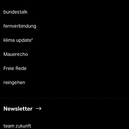
bundestalk
fernverbindung
klima update°
Mauerecho
Freie Rede
reingehen
Newsletter
team zukunft