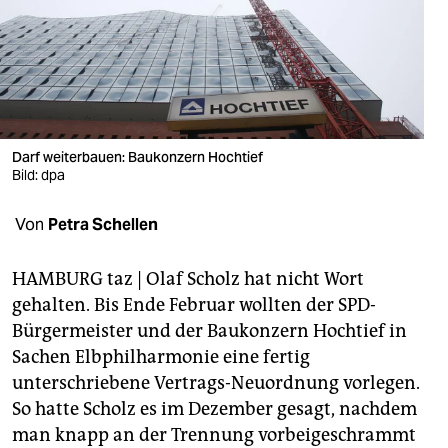
berlin
nord
wahrheit
verlag
Darf weiterbauen: Baukonzern Hochtief
verlag
Bild: dpa
veranstaltungen
Von
Petra Schellen
shop
HAMBURG taz | Olaf Scholz hat nicht Wort
fragen & hilfe
gehalten. Bis Ende Februar wollten der SPD-
Bürgermeister und der Baukonzern Hochtief in
unterstützen
Sachen Elbphilharmonie eine fertig
abo
unterschriebene Vertrags-Neuordnung vorlegen.
So hatte Scholz es im Dezember gesagt, nachdem
genossenschaft
man knapp an der Trennung vorbeigeschrammt