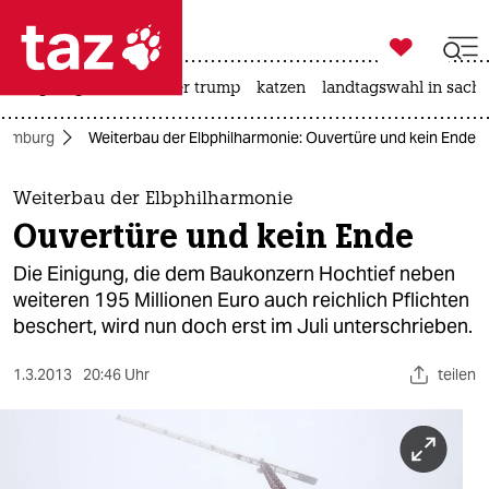

taz zahl ich
bergsteigen
usa unter trump
katzen
landtagswahl in sachs

taz zahl ich
amburg
Weiterbau der Elbphilharmonie: Ouvertüre und kein Ende
taz zahl ich
themen
Weiterbau der Elbphilharmonie
Ouvertüre und kein Ende
politik
Die Einigung, die dem Baukonzern Hochtief neben
öko
weiteren 195 Millionen Euro auch reichlich Pflichten
beschert, wird nun doch erst im Juli unterschrieben.
gesellschaft
1.3.2013
20:46 Uhr
teilen
kultur
sport