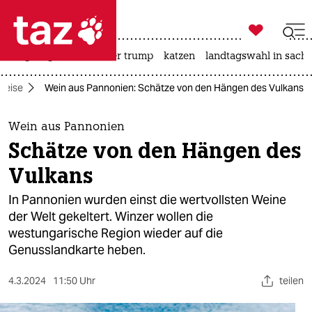

taz zahl ich
bergsteigen
usa unter trump
katzen
landtagswahl in sachs

taz zahl ich
Reise
Wein aus Pannonien: Schätze von den Hängen des Vulkans
taz zahl ich
themen
Wein aus Pannonien
Schätze von den Hängen des
politik
Vulkans
öko
In Pannonien wurden einst die wertvollsten Weine
der Welt gekeltert. Winzer wollen die
gesellschaft
westungarische Region wieder auf die
Genusslandkarte heben.
kultur
sport
4.3.2024
11:50 Uhr
teilen