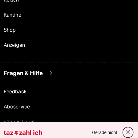
Kantine
Shop
Anzeigen
Fragen & Hilfe
Feedback
Aboservice
ePaper Login
taz
zahl ich
Gerade nicht

Downloads für Abonnierende