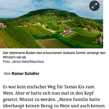
berlin
nord
wahrheit
verlag
verlag
veranstaltungen
Der steinharte Boden des erloschenen Vulkans Somló verlangt den
Winzern viel ab
shop
Foto: János Illési/Mauritius
fragen & hilfe
Von
Rainer Schäfer
unterstützen
Es war kein einfacher Weg für Tamás Kis zum
abo
Wein. Aber er hatte sich nun mal in den Kopf
gesetzt, Winzer zu werden. „Meine Familie hatte
genossenschaft
überhaupt keinen Bezug zu Wein und auch keinen