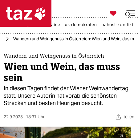

taz zahl ich
hitze
krieg in der ukraine
us-demokraten
nahost-konflikt

taz zahl ich
ag
Wandern und Weingenuss in Österreich: Wien und Wein, das mus
taz zahl ich
themen
Wandern und Weingenuss in Österreich
Wien und Wein, das muss
politik
sein
öko
In diesen Tagen findet der Wiener Weinwandertag
statt. Unsere Autorin hat vorab die schönsten
gesellschaft
Strecken und besten Heurigen besucht.
kultur
22.9.2023
18:37 Uhr
teilen
sport