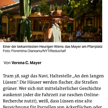
berlin
nord
wahrheit
verlag
verlag
Einer der bekanntesten Heurigen Wiens: das Mayer am Pfarrplatz
Foto: Florentina Olareanu/NYT/Redux/laif
veranstaltungen
shop
Von
Verena C. Mayer
fragen & hilfe
Tram 38, sagt das Navi, Haltestelle „An den langen
unterstützen
Lüssen“. Die Häuser werden flacher, die Straßen
grüner. Wer sich mit mittelalterlicher Geschichte
abo
auskennt (oder die Fahrzeit zur raschen Online-
genossenschaft
Recherche nutzt), weiß, dass Lüssen eine alte
Bezeichnung für Parzellen von Ackerflächen oder