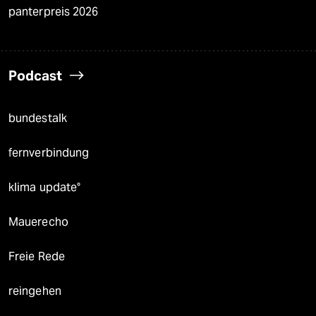
panterpreis 2026
Podcast
bundestalk
fernverbindung
klima update°
Mauerecho
Freie Rede
reingehen