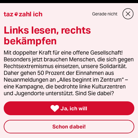
Feedback
taz
zahl ich
Gerade nicht

Aboservice
Links lesen, rechts
ePaper Login
bekämpfen
Downloads für Abonnierende
Mit doppelter Kraft für eine offene Gesellschaft!
Besonders jetzt brauchen Menschen, die sich gegen
Rechtsextremismus einsetzen, unsere Solidarität.
Daher gehen 50 Prozent der Einnahmen aus
© 2026 taz Verlags und Vertriebs GmbH
Neuanmeldungen an „Alles beginnt im Zentrum“ –
Alle Rechte vorbehalten. Bei rechtlichen Fragen oder für Genehmigungen
eine Kampagne, die bedrohte linke Kulturzentren
wenden Sie sich bitte an
lizenzen@taz.de
und Jugendorte unterstützt. Sind Sie dabei?

Ja, ich will
Feedback
Redaktionsstatut
Kommune-Richtlinien
KI-
Leitlinie
Informant
Datenschutz
Impressum
AGB
Schon dabei!