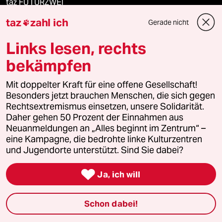
taz FUTURZWEI
taz
zahl ich
Gerade nicht

Le Monde diplomatique
Links lesen, rechts
taz Archiv
bekämpfen
Mit doppelter Kraft für eine offene Gesellschaft!
Mehr taz Angebote
Besonders jetzt brauchen Menschen, die sich gegen
Rechtsextremismus einsetzen, unsere Solidarität.
Daher gehen 50 Prozent der Einnahmen aus
Reisen
Neuanmeldungen an „Alles beginnt im Zentrum“ –
eine Kampagne, die bedrohte linke Kulturzentren
und Jugendorte unterstützt. Sind Sie dabei?
Kantine

Ja, ich will
Shop
Anzeigen
Schon dabei!