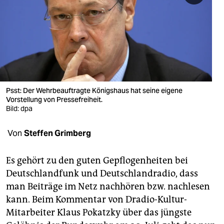
berlin
nord
wahrheit
verlag
verlag
Psst: Der Wehrbeauftragte Königshaus hat seine eigene
Vorstellung von Pressefreiheit.
veranstaltungen
Bild: dpa
shop
Von
Steffen Grimberg
fragen & hilfe
Es gehört zu den guten Gepflogenheiten bei
unterstützen
Deutschlandfunk und Deutschlandradio, dass
man Beiträge im Netz nachhören bzw. nachlesen
abo
kann. Beim Kommentar von Dradio-Kultur-
genossenschaft
Mitarbeiter Klaus Pokatzky über das jüngste