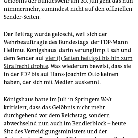
Gelöbnis der Bundeswehr am 20. Juli geht das nun
epaper login
nimmermehr, zumindest nicht auf den offiziellen
Sender-Seiten.
Der Beitrag wurde gelöscht, weil sich der
Wehrbeauftragte des Bundestags, der FDP-Mann
Hellmut Königshaus, darin verunglimpft sah und
dem Sender auf
vier (!) Seiten heftigst bis hin zum
Strafrecht drohte
. Was wiederum beweist, dass sie
in der FDP bis auf Hans-Joachim Otto keinen
haben, der sich mit Medien auskennt.
Königshaus hatte im Juli in Springers
Welt
kritisiert, dass das Gelöbnis nicht mehr
durchgehend vor dem Reichstag, sondern
abwechselnd nun auch im Bendlerblock – heute
Sitz des Verteidigungsministers und der