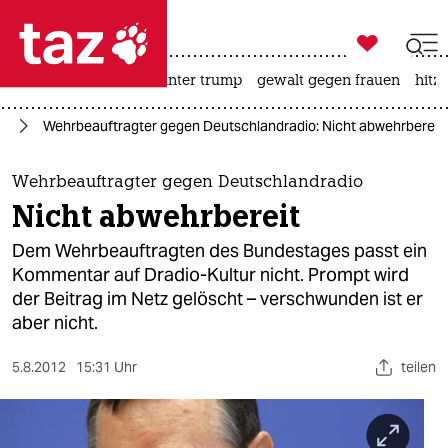

taz zahl ich
nahost-konflikt
usa unter trump
gewalt gegen frauen
hitze

taz zahl ich
en
Wehrbeauftragter gegen Deutschlandradio: Nicht abwehrbereit
taz zahl ich
themen
Wehrbeauftragter gegen Deutschlandradio
Nicht abwehrbereit
politik
Dem Wehrbeauftragten des Bundestages passt ein
öko
Kommentar auf Dradio-Kultur nicht. Prompt wird
der Beitrag im Netz gelöscht – verschwunden ist er
gesellschaft
aber nicht.
kultur
5.8.2012
15:31 Uhr
teilen
sport