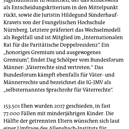
Jugendinstitut in München, der das Kindeswohl
als Entscheidungskriterium in den Mittelpunkt
rückt, sowie die Juristin Hildegund Sünderhauf-
Kravets von der Evangelischen Hochschule
Nürnberg. Letztere präferiert das Wechselmodell
als Regelfall und ist Mitglied im „Interna­tio­nalen
Rat für die Paritätische Doppelresidenz“. Ein
„honoriges Gremium und ausgewogenes
Gremium“, findet Dag Schölper vom Bundesforum
Männer: „Väterrechte sind vertreten.“ Das
Bundesforum kämpft ebenfalls für Väter- und
Männerrechte und bezeichnet die IG-JMV als
„selbsternanntes Sprachrohr für Väterrechte“.
153.501 Ehen wurden 2017 geschieden, in fast
77.000 Fällen mit minderjährigen Kinder. Die
Hälfte der getrennten Eltern wünschen sich laut
einer Umfrage des Allensbach-Instituts für