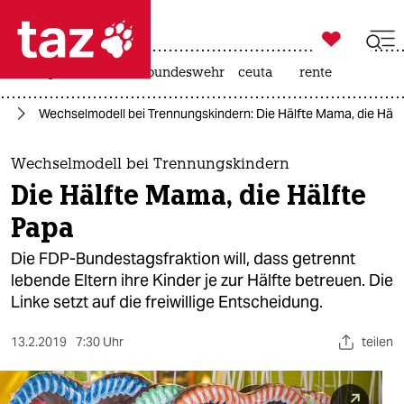

taz zahl ich
niedrigwasser
afd
bundeswehr
ceuta
rente

taz zahl ich
nd
Wechselmodell bei Trennungskindern: Die Hälfte Mama, die Hälf
taz zahl ich
themen
Wechselmodell bei Trennungskindern
Die Hälfte Mama, die Hälfte
politik
Papa
öko
Die FDP-Bundestagsfraktion will, dass getrennt
lebende Eltern ihre Kinder je zur Hälfte betreuen. Die
gesellschaft
Linke setzt auf die freiwillige Entscheidung.
kultur
13.2.2019
7:30 Uhr
teilen
sport