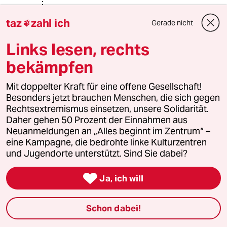
Stulle68
S
taz
zahl ich
Gerade nicht

15.02.2019
,
00:01 Uhr
@Billi Miller:
Links lesen, rechts
Als "ausgewogenes Gremium" ist hier
bekämpfen
nicht der ICSP gemeint sondern die
Expertenrunde im Bundestag. Und
Mit doppelter Kraft für eine offene Gesellschaft!
die war mitnichten ausgewogen.
Besonders jetzt brauchen Menschen, die sich gegen
Warum waren die Experten denn
Rechtsextremismus einsetzen, unsere Solidarität.
nicht paritätisch ausgesucht?
Daher gehen 50 Prozent der Einnahmen aus
Neuanmeldungen an „Alles beginnt im Zentrum“ –
eine Kampagne, die bedrohte linke Kulturzentren
meistkommentiert
und Jugendorte unterstützt. Sind Sie dabei?

1
EU nach Ceuta
Ja, ich will
Zur Freude der Antieuropäer
Schon dabei!