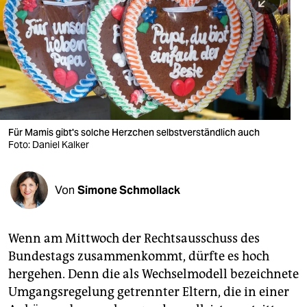
berlin
nord
wahrheit
verlag
verlag
Für Mamis gibt's solche Herzchen selbstverständlich auch
Foto: Daniel Kalker
veranstaltungen
shop
Von
Simone Schmollack
fragen & hilfe
unterstützen
Wenn am Mittwoch der Rechtsausschuss des
Bundestags zusammenkommt, dürfte es hoch
abo
hergehen. Denn die als Wechselmodell bezeichnete
genossenschaft
Umgangsregelung getrennter Eltern, die in einer