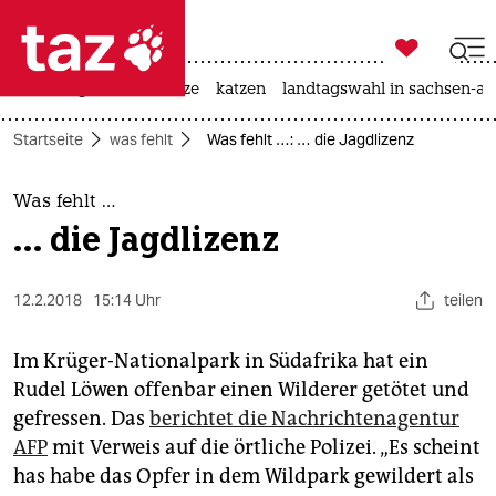

taz zahl ich
iran-krieg
ceuta
hitze
katzen
landtagswahl in sachsen-an

taz zahl ich
Startseite
was fehlt
Was fehlt …: … die Jagdlizenz
taz zahl ich
themen
Was fehlt …
… die Jagdlizenz
politik
öko
12.2.2018
15:14 Uhr
teilen
gesellschaft
Im Krüger-Nationalpark in Südafrika hat ein
Rudel Löwen offenbar einen Wilderer getötet und
kultur
gefressen. Das
berichtet die Nachrichtenagentur
AFP
mit Verweis auf die örtliche Polizei. „Es scheint
sport
has habe das Opfer in dem Wildpark gewildert als