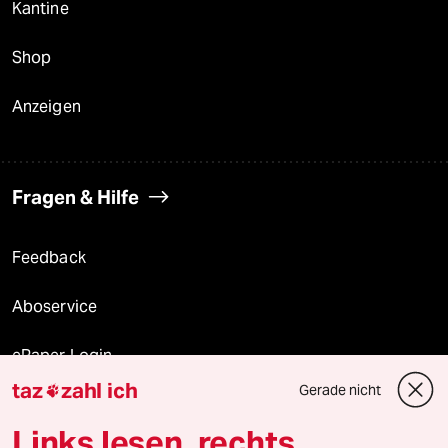
Kantine
Shop
Anzeigen
Fragen & Hilfe
Feedback
Aboservice
ePaper Login
taz
zahl ich
Gerade nicht

Downloads für Abonnierende
Links lesen, rechts