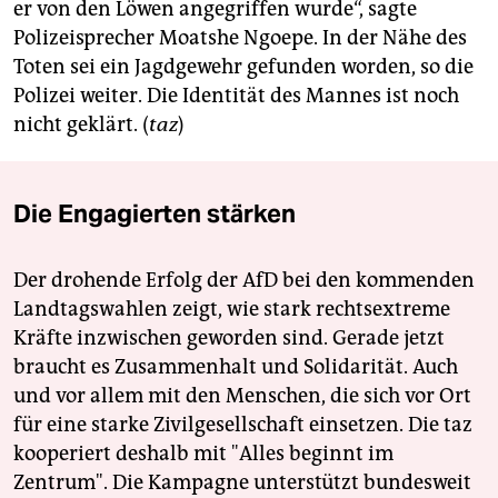
berlin
er von den Löwen angegriffen wurde“, sagte
Polizeisprecher Moatshe Ngoepe. In der Nähe des
nord
Toten sei ein Jagdgewehr gefunden worden, so die
Polizei weiter. Die Identität des Mannes ist noch
wahrheit
nicht geklärt. (
taz
)
verlag
verlag
Die Engagierten stärken
veranstaltungen
Der drohende Erfolg der AfD bei den kommenden
shop
Landtagswahlen zeigt, wie stark rechtsextreme
fragen & hilfe
Kräfte inzwischen geworden sind. Gerade jetzt
braucht es Zusammenhalt und Solidarität. Auch
unterstützen
und vor allem mit den Menschen, die sich vor Ort
abo
für eine starke Zivilgesellschaft einsetzen. Die taz
kooperiert deshalb mit "Alles beginnt im
genossenschaft
Zentrum". Die Kampagne unterstützt bundesweit