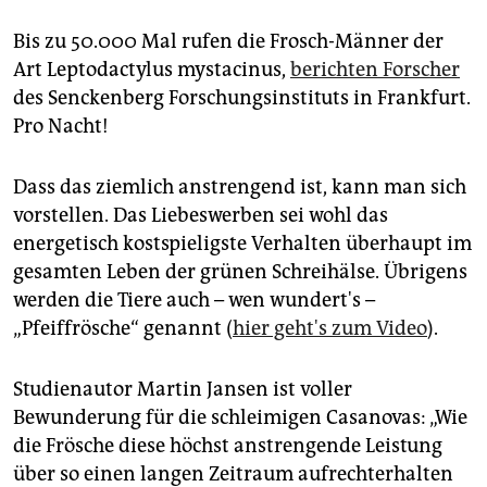
berlin
Bis zu 50.000 Mal rufen die Frosch-Männer der
nord
Art Leptodactylus mystacinus,
berichten Forscher
wahrheit
des Senckenberg Forschungsinstituts in Frankfurt.
Pro Nacht!
verlag
Dass das ziemlich anstrengend ist, kann man sich
verlag
vorstellen. Das Liebeswerben sei wohl das
veranstaltungen
energetisch kostspieligste Verhalten überhaupt im
gesamten Leben der grünen Schreihälse. Übrigens
shop
werden die Tiere auch – wen wundert's –
fragen & hilfe
„Pfeiffrösche“ genannt (
hier geht's zum Video
).
unterstützen
Studienautor Martin Jansen ist voller
abo
Bewunderung für die schleimigen Casanovas: „Wie
die Frösche diese höchst anstrengende Leistung
genossenschaft
über so einen langen Zeitraum aufrechterhalten