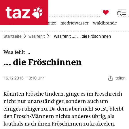

taz zahl ich
krieg in der ukraine
hitze
niedrigwasser
waldbrände

taz zahl ich
Startseite
was fehlt
Was fehlt …: … die Fröschinnen
taz zahl ich
themen
Was fehlt …
… die Fröschinnen
politik
öko
16.12.2016
19:10 Uhr
teilen
gesellschaft
Könnten Frösche tindern, ginge es im Froschreich
nicht nur unanständiger, sondern auch um
kultur
einiges ruhiger zu. Da dem aber nicht so ist, bleibt
den Frosch-Männern nichts anderes übrig, als
sport
lauthals nach ihren Fröschinnen zu krakeelen.