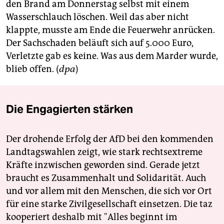
berlin
den Brand am Donnerstag selbst mit einem
Wasserschlauch löschen. Weil das aber nicht
nord
klappte, musste am Ende die Feuerwehr anrücken.
Der Sachschaden beläuft sich auf 5.000 Euro,
wahrheit
Verletzte gab es keine. Was aus dem Marder wurde,
verlag
blieb offen. (
dpa
)
verlag
Die Engagierten stärken
veranstaltungen
shop
Der drohende Erfolg der AfD bei den kommenden
fragen & hilfe
Landtagswahlen zeigt, wie stark rechtsextreme
Kräfte inzwischen geworden sind. Gerade jetzt
unterstützen
braucht es Zusammenhalt und Solidarität. Auch
abo
und vor allem mit den Menschen, die sich vor Ort
für eine starke Zivilgesellschaft einsetzen. Die taz
genossenschaft
kooperiert deshalb mit "Alles beginnt im