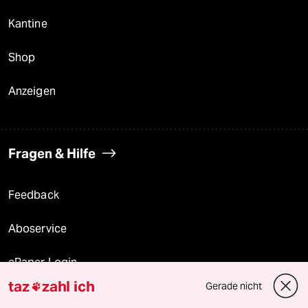
Kantine
Shop
Anzeigen
Fragen & Hilfe
Feedback
Aboservice
ePaper Login
taz
zahl ich
Gerade nicht

Downloads für Abonnierende