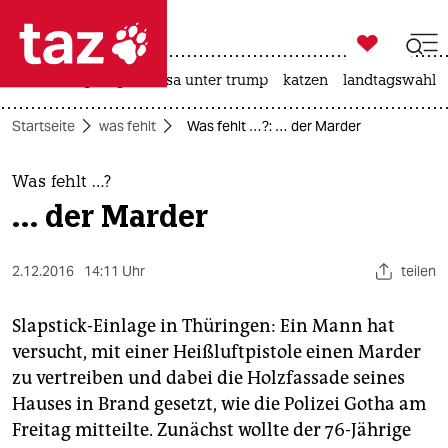

taz zahl ich
hitze
bergsteigen
usa unter trump
katzen
landtagswahl i

taz zahl ich
Startseite
was fehlt
Was fehlt …?: … der Marder
taz zahl ich
themen
Was fehlt …?
… der Marder
politik
öko
2.12.2016
14:11 Uhr
teilen
gesellschaft
Slapstick-Einlage in Thüringen: Ein Mann hat
versucht, mit einer Heißluftpistole einen Marder
kultur
zu vertreiben und dabei die Holzfassade seines
Hauses in Brand gesetzt, wie die Polizei Gotha am
sport
Freitag mitteilte. Zunächst wollte der 76-Jährige