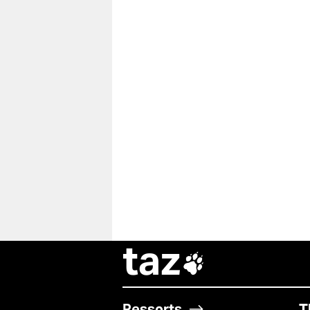
taz

Ressorts
T