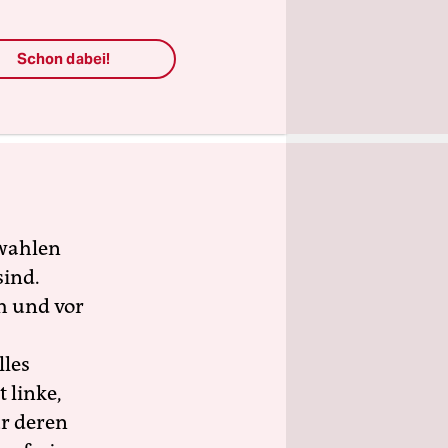
Schon dabei!
rüstung
wahlen
sind.
h und vor
lles
 linke,
ür deren