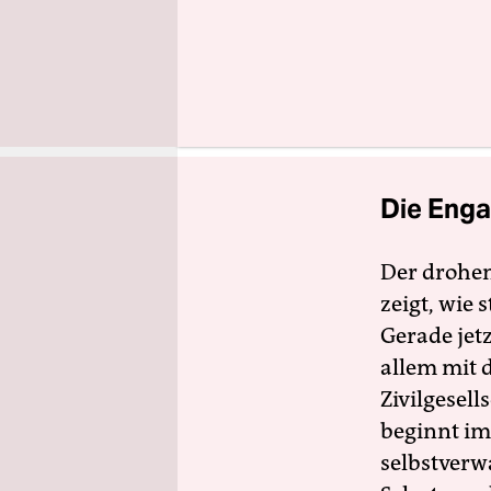
passenden 
Coachingku
waschmasch
von morge
Die Enga
Der drohe
zeigt, wie
Gerade jet
allem mit d
Zivilgesell
beginnt im
selbstverw