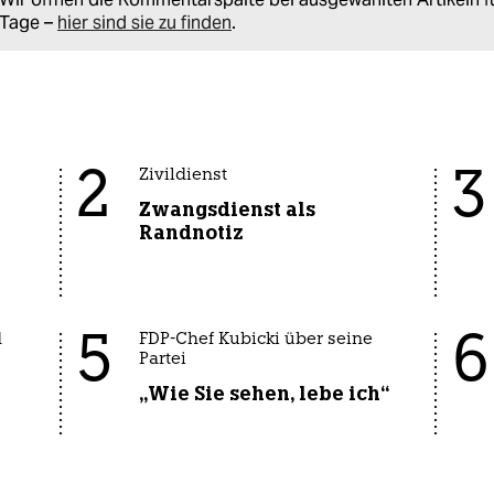
Tage –
hier sind sie zu finden
.
2
3
Zivildienst
Zwangsdienst als
Randnotiz
5
6
d
FDP-Chef Kubicki über seine
Partei
„Wie Sie sehen, lebe ich“