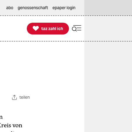
abo
genossenschaft
epaper login

taz zahl ich
taz zahl ich
teilen
m
reis von