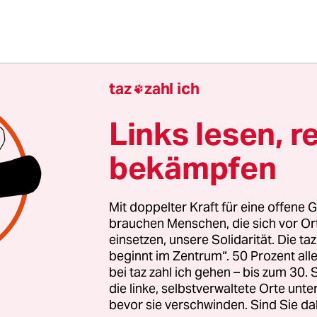
taz
zahl ich

Links lesen, r
bekämpfen
Mit doppelter Kraft für eine offene G
brauchen Menschen, die sich vor O
einsetzen, unsere Solidarität. Die ta
von massenhaftem Datenklau und ausufernder
beginnt im Zentrum“. 50 Prozent a
 von Personendaten kann man sich sicher sein,
bei taz zahl ich gehen – bis zum 30
die linke, selbstverwaltete Orte unte
 Werte ganz bestimmt nicht nur für einen selbs
bevor sie verschwinden. Sind Sie da
n. Und so erhält man dann wohl postwendend au