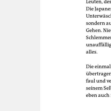
berlin
Leuten, de
Die Japane
nord
Unterwäsch
wahrheit
sondern au
Gehen. Nie
verlag
Schlemmero
verlag
unauffälli
alles.
veranstaltungen
shop
Die einmal
fragen & hilfe
übertragen
faul und v
unterstützen
seinem Sel
abo
eben auch 
genossenschaft