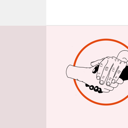
epaper login
In Zeiten 
Sammlungen
gemessenen
sein werde