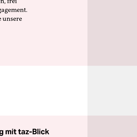
n, frei
ngagement.
e unsere
 mit taz-Blick