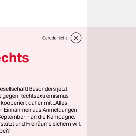
Gerade nicht
echts
esellschaft! Besonders jetzt
rt gegen Rechtsextremismus
z kooperiert daher mit „Alles
ller Einnahmen aus Anmeldungen
 dass die
. September – an die Kampagne,
rstützt und Freiräume sichern will,
t abrufbar
bei?
ch die