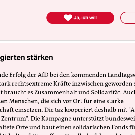
Angebote für Diäten, Fitnessgeräte und Lifestyle-
rse dazu. Natürlich ist die Unterwäsche auch

Ja, ich will
inentauglich – denn Unterwäsche ist die Ritter
n.
(taz/dpa)
gierten stärken
nde Erfolg der AfD bei den kommenden Landtags
 stark rechtsextreme Kräfte inzwischen geworden 
zt braucht es Zusammenhalt und Solidarität. Auc
en Menschen, die sich vor Ort für eine starke
schaft einsetzen. Die taz kooperiert deshalb mit "A
 Zentrum". Die Kampagne unterstützt bundesweit
altete Orte und baut einen solidarischen Fonds f