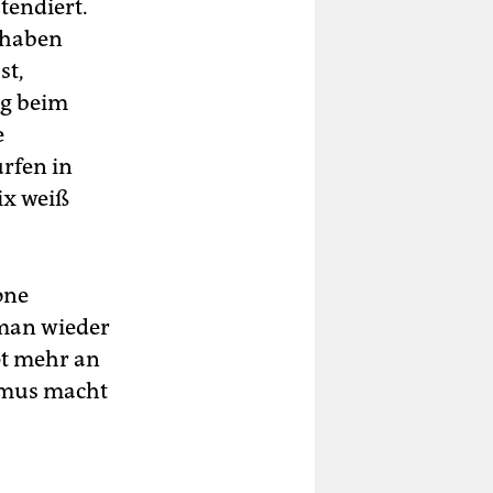
tendiert.
 haben
st,
ng beim
e
rfen in
ix weiß
one
 man wieder
pt mehr an
smus macht