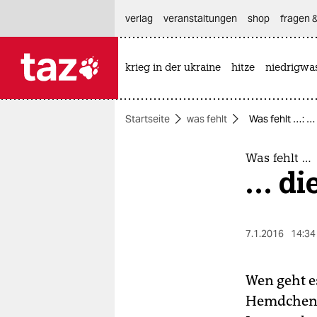
hautnavigation anspringen
hauptinhalt anspringen
footer anspringen
verlag
veranstaltungen
shop
fragen &
krieg in der ukraine
hitze
niedrigwa

taz zahl ich
taz zahl ich
Startseite
was fehlt
Was fehlt …: …
themen
politik
Was fehlt …
… di
öko
gesellschaft
7.1.2016
14:34
kultur
Wen geht e
sport
Hemdchen o