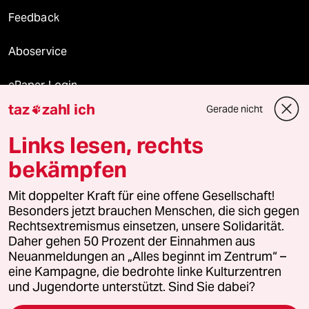
Feedback
Aboservice
ePaper Login
taz
zahl ich
Gerade nicht

Downloads für Abonnierende
Links lesen, rechts
bekämpfen
© 2026 taz Verlags und Vertriebs GmbH
Mit doppelter Kraft für eine offene Gesellschaft!
Alle Rechte vorbehalten. Bei rechtlichen Fragen oder für Genehmigungen
wenden Sie sich bitte an
lizenzen@taz.de
Besonders jetzt brauchen Menschen, die sich gegen
Rechtsextremismus einsetzen, unsere Solidarität.
Daher gehen 50 Prozent der Einnahmen aus
Feedback
Redaktionsstatut
Kommune-Richtlinien
KI-
Neuanmeldungen an „Alles beginnt im Zentrum“ –
eine Kampagne, die bedrohte linke Kulturzentren
Leitlinie
Informant
Datenschutz
Impressum
AGB
und Jugendorte unterstützt. Sind Sie dabei?