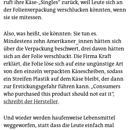
berlin
ruft ihre Käse-„Singles“ zurück, weil Leute sich an
der Folienverpackung verschlucken könnten, wenn
nord
sie sie mitessen.
wahrheit
Also, was heißt, sie könnten: Sie tun es.
verlag
Mindestens zehn Amerikaner_innen hätten sich
über die Verpackung beschwert, drei davon hätten
verlag
sich an der Folie verschluckt. Die Firma Kraft
veranstaltungen
erklärt, die Folie löse sich auf eine ungünstige Art
von den einzeln verpackten Käsescheiben, sodass
shop
ein Streifen Plastik auf dem Käse bleibt, der dann
fragen & hilfe
zur Erstickungsgefahr führen kann. „Consumers
who purchased this product should not eat it“,
unterstützen
schreibt der Hersteller
.
abo
Und wieder werden haufenweise Lebensmittel
genossenschaft
weggeworfen, statt dass die Leute einfach mal