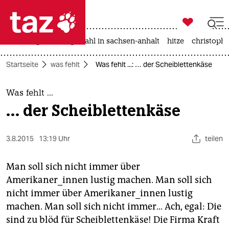

taz zahl ich
iran-krieg
landtagswahl in sachsen-anhalt
hitze
christophe

taz zahl ich
Startseite
was fehlt
Was fehlt ...: … der Scheiblettenkäse
taz zahl ich
themen
Was fehlt ...
… der Scheiblettenkäse
politik
öko
3.8.2015
13:19 Uhr
teilen
gesellschaft
Man soll sich nicht immer über
Amerikaner_innen lustig machen. Man soll sich
kultur
nicht immer über Amerikaner_innen lustig
machen. Man soll sich nicht immer... Ach, egal: Die
sport
sind zu blöd für Scheiblettenkäse! Die Firma Kraft