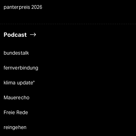
panterpreis 2026
Podcast
bundestalk
fernverbindung
klima update°
Mauerecho
Freie Rede
reingehen