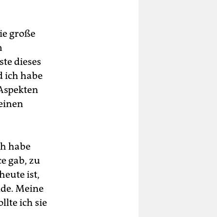
ie große
n
ste dieses
d ich habe
 Aspekten
einen
ch habe
ce gab, zu
eute ist,
lde. Meine
llte ich sie