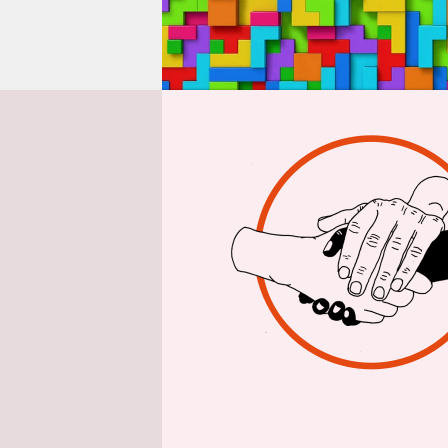
epaper login
A
n T
dem
dem
manchmal 
Dusche, be
Ohrwurm wir
dim dim d