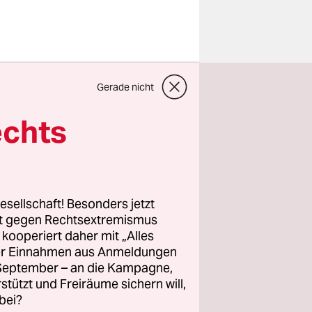
Gerade nicht
is: Man gibt sich
echts
he
o: imago
Spiel auf
esellschaft! Besonders jetzt
, nach
rt gegen Rechtsextremismus
z kooperiert daher mit „Alles
nter der
ller Einnahmen aus Anmeldungen
 dann zum
. September – an die Kampagne,
rstützt und Freiräume sichern will,
i rim dim
bei?