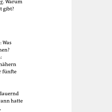
er
. Warum
t gibt?
s: Was
rnen?
:
 nähern
 fünfte
sdauernd
wann hatte
,