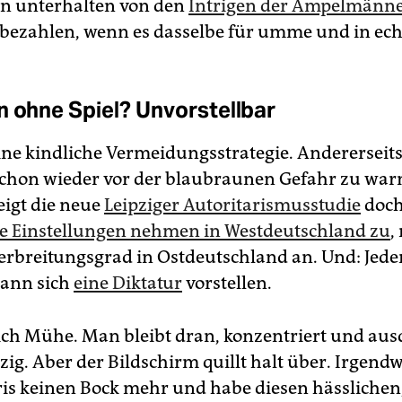
en unterhalten von den
Intrigen der Ampelmänn
x bezahlen, wenn es dasselbe für umme und in ech
n ohne Spiel? Unvorstellbar
eine kindliche Vermeidungsstrategie. Andererseit
 schon wieder vor der blaubraunen Gefahr zu wa
igt die neue
Leipziger Autoritarismusstudie
doch
he Einstellungen nehmen in Westdeutschland zu
,
erbreitungsgrad in Ostdeutschland an. Und: Jeder
kann sich
eine Diktatur
vorstellen.
ich Mühe. Man bleibt dran, konzentriert und au
zig. Aber der Bildschirm quillt halt über. Irgend
tris keinen Bock mehr und habe diesen hässlichen