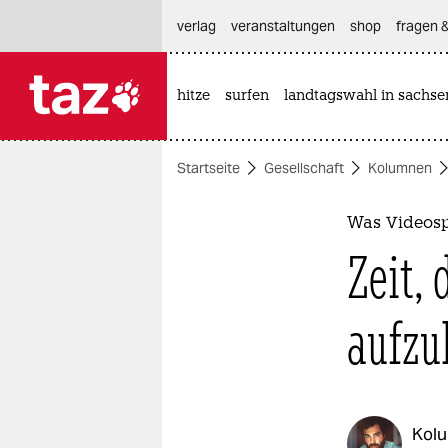
hautnavigation anspringen
hauptinhalt anspringen
footer anspringen
verlag
veranstaltungen
shop
fragen &
hitze
surfen
landtagswahl in sachse

taz zahl ich
taz zahl ich
Startseite
Gesellschaft
Kolumnen
themen
politik
Was Videospi
Zeit, 
öko
gesellschaft
aufzu
kultur
sport
Kol