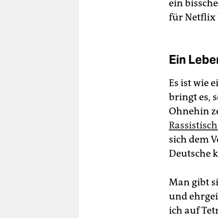
ein bissch
für Netfli
Ein Lebe
Es ist wie 
bringt es,
Ohnehin ze
Rassistisc
sich dem V
Deutsche 
Man gibt s
und ehrgei
ich auf Te