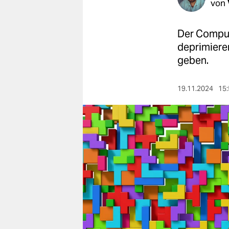
berlin
von
nord
Der Compute
wahrheit
deprimiere
geben.
verlag
19.11.2024
15:
verlag
veranstaltungen
shop
fragen & hilfe
unterstützen
abo
genossenschaft