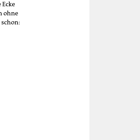
 Ecke
en ohne
 schon: