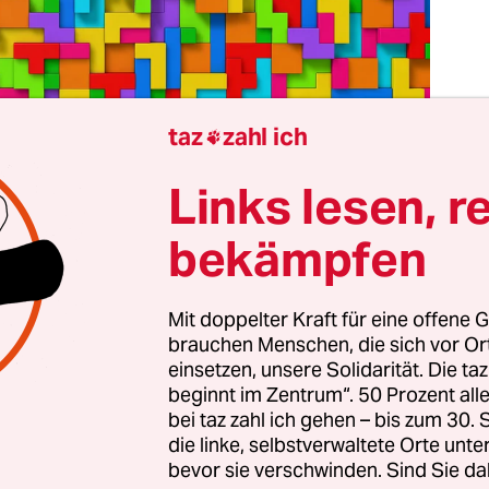
taz
zahl ich

Tetr
Links lesen, r
Mü
Fot
bekämpfen
etris muss ich in diesen Tagen denken. An dieses 
Mit doppelter Kraft für eine offene G
 Schwarz-Weiß-Bildschirm des grauen Game Boy
brauchen Menschen, die sich vor O
 ich süchtig war, und dessen eingängiger Sound
einsetzen, unsere Solidarität. Die ta
heute noch auftaucht, auf dem Nachhauseweg, u
beginnt im Zentrum“. 50 Prozent a
i der Arbeit, einfach so, ohne Vorwarnung, und
bei taz zahl ich gehen – bis zum 30
die linke, selbstverwaltete Orte unte
d: dim, diri dim, diri dim, diri dim, diri dim, d
bevor sie verschwinden. Sind Sie da
im.