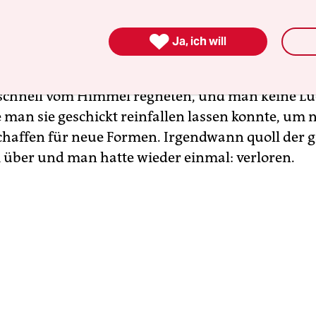
e Spiel, bei dem man immer verloren hat, ganz ega

Ja, ich will
ich gab, wie ehrgeizig und ausdauernd man dra
 wurden es einfach zu viele Balken, Quadrate, L
u schnell vom Himmel regneten, und man keine L
ie man sie geschickt reinfallen lassen konnte, um
haffen für neue Formen. Irgendwann quoll der 
 über und man hatte wieder einmal: verloren.