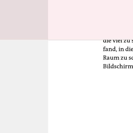
Dieses blöd
Mühe man s
Irgendwann
die viel z
fand, in d
Raum zu sc
Bildschirm