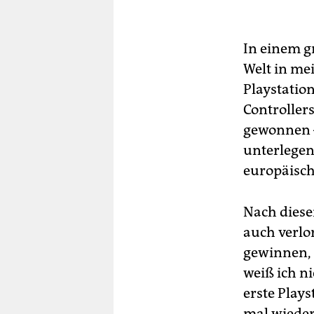
In einem g
Welt in me
Playstation
Controllers
gewonnen –
unterlege
europäisch
Nach diese
auch verlor
gewinnen, w
weiß ich ni
erste Plays
mal wieder