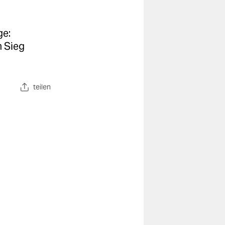
ge:
m Sieg
teilen