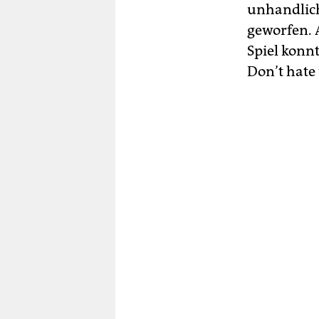
unhandlic
geworfen. 
Spiel konnt
Don’t hate 