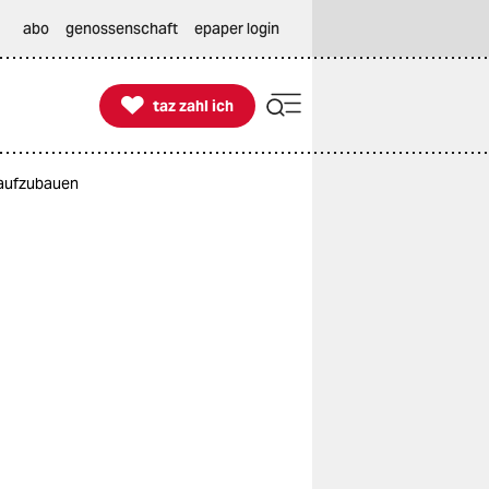
abo
genossenschaft
epaper login

taz zahl ich
taz zahl ich
r aufzubauen