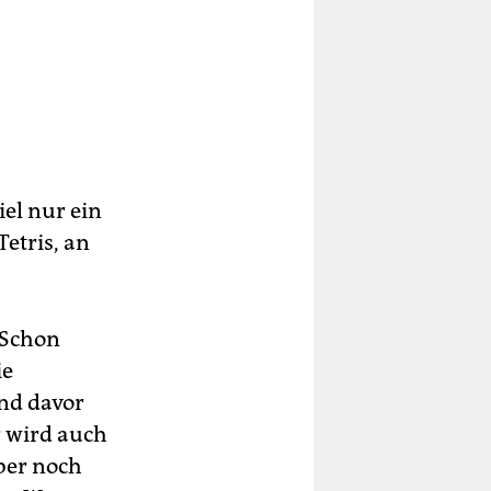
iel nur ein
Tetris, an
 Schon
ie
nd davor
r wird auch
ber noch