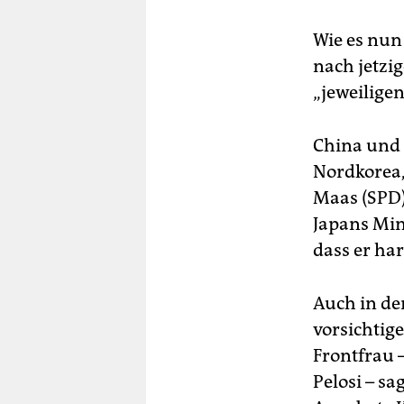
Wie es nun 
nach jetzi
„jeweilige
China und 
Nordkorea,
Maas (SPD) 
Japans Min
dass er ha
Auch in de
vorsichtig
Frontfrau 
Pelosi – sa