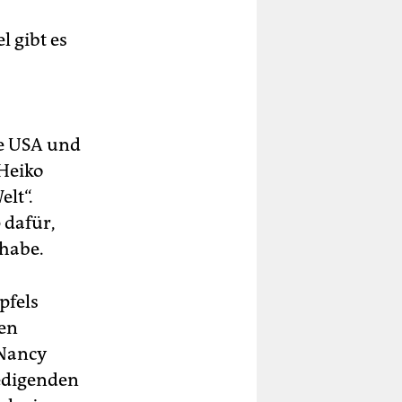
l gibt es
ie USA und
Heiko
elt“.
 dafür,
 habe.
pfels
ren
 Nancy
iedigenden