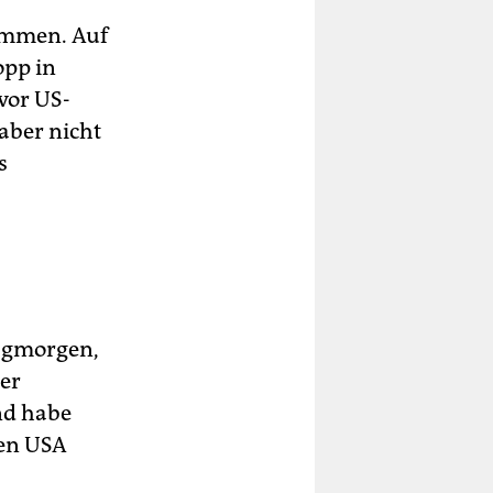
ommen. Auf
opp in
vor US-
 aber nicht
s
tagmorgen,
er
nd habe
den USA