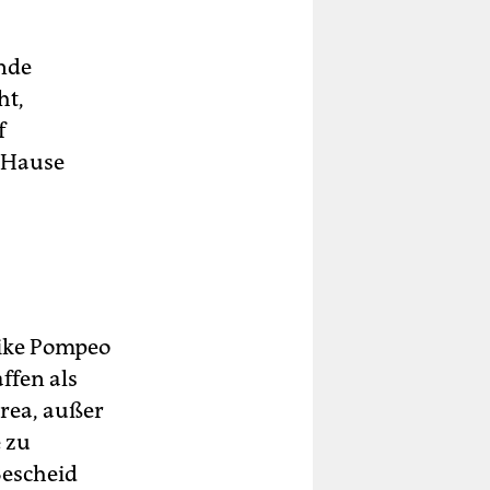
nde
ht,
f
u Hause
ike Pompeo
ffen als
rea, außer
 zu
Bescheid