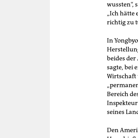
wussten“, 
„Ich hätte 
richtig zu 
In Yongbyo
Herstellun
beides der
sagte, bei 
Wirtschaft
„permanent
Bereich de
Inspekteur
seines Lan
Den Amerik