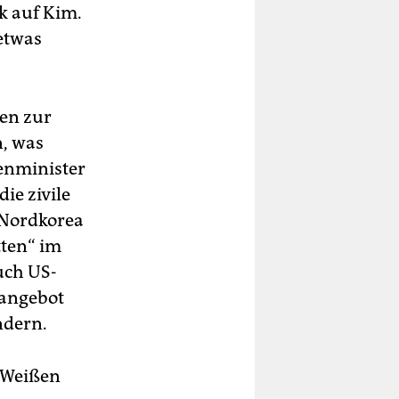
k auf Kim.
 etwas
gen zur
, was
enminister
ie zivile
 Nordkorea
tten“ im
uch US-
sangebot
ndern.
 Weißen