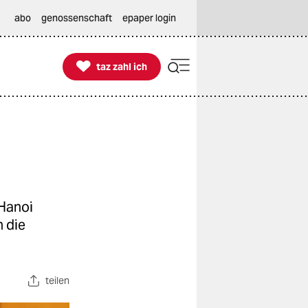
abo
genossenschaft
epaper login

taz zahl ich
taz zahl ich
 Hanoi
n die
teilen