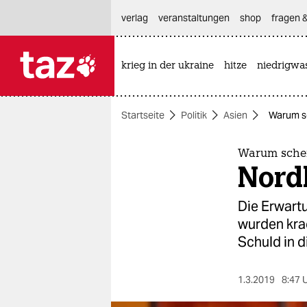
hautnavigation anspringen
hauptinhalt anspringen
footer anspringen
verlag
veranstaltungen
shop
fragen &
krieg in der ukraine
hitze
niedrigwa

taz zahl ich
taz zahl ich
Startseite
Politik
Asien
Warum sc
themen
politik
Warum scheit
Nord
öko
Die Erwart
gesellschaft
wurden krac
Schuld in d
kultur
sport
1.3.2019
8:47 