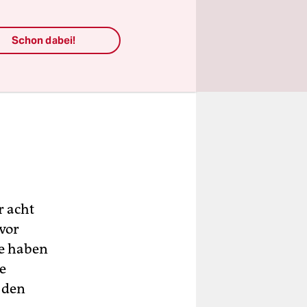
Schon dabei!
r acht
vor
e haben
e
u den