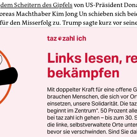
h
dem Scheitern des Gipfels
von US-Präsident Don
reas Machthaber Kim Jong Un schieben sich bei
 für den Misserfolg zu. Trump sagte kurz vor sein
m, Nordkorea habe die vollständige Aufhebung d
taz
zahl ich

 verlangt. Auch seien die geplanten Abrüstungss
 genug gegangen.
Links lesen, r
urzfristig anberaumten Pressekonferenz in Hanoi 
bekämpfen
reitag entgegnete Nordkoreas Außenminister Ri 
habe nur eine teilweise und nicht die völlige Auf
Mit doppelter Kraft für eine offene G
 gefordert. Die angebotene atomare Abrüstung se
brauchen Menschen, die sich vor O
ndste Maßnahme, die für sein Land derzeit machb
einsetzen, unsere Solidarität. Die ta
beginnt im Zentrum“. 50 Prozent a
bei taz zahl ich gehen – bis zum 30
die linke, selbstverwaltete Orte unte
bevor sie verschwinden. Sind Sie da