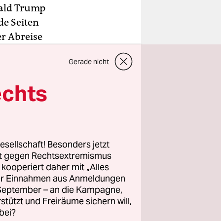
ald Trump
de Seiten
er Abreise
er
Gerade nicht
chritte
echts
in der
Yong Ho,
hebung der
esellschaft! Besonders jetzt
i die
rt gegen Rechtsextremismus
ar sei.
z kooperiert daher mit „Alles
ller Einnahmen aus Anmeldungen
. September – an die Kampagne,
rstützt und Freiräume sichern will,
bei?