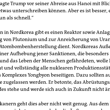
sagte Trump vor seiner Abreise aus Hanoi mit Blic
etwas unterschreiben können. Aber es ist besser,
tun als schnell.“
n in Nordkorea gibt es einen Reaktor sowie Anla
g von Plutonium und zur Anreicherung von Uran
 Atombombenherstellung dient. Nordkoreas Auß
einer Aufhebung jener Sanktionen, die besonders d
 und das Leben der Menschen gefährdeten, wolle
 und vollständig alle nuklearen Produktionsstä
s Komplexes Yongbyon beseitigen. Dazu sollten a
e zugelassen werden. Er betonte, das Abrüstung
des stehe und werde sich auch in Zukunft nicht ä
anern geht dies aber nicht weit genug. Aus dem