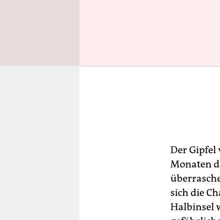
Der Gipfel
Monaten da
überrasch
sich die C
Halbinsel w