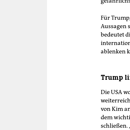
gefährlichs
Für Trump,
Aussagen s
bedeutet d
internatio
ablenken 
Trump li
Die USA w
weiterreic
von Kim an
dem wichti
schließen.