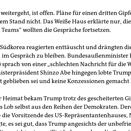
weitergeht, ist offen. Pläne für einen dritten Gipfe
gem Stand nicht. Das Weiße Haus erklärte nur, die
n Teams“ wollten die Gespräche fortsetzen.
Südkorea reagierten enttäuscht und drängten d
 im Gespräch zu bleiben. Bundesaußenminister 
sprach von einer „schlechten Nachricht für die W
isterpräsident Shinzo Abe hingegen lobte Trump
rt geblieben sei und keine Konzessionen gemacht
r Heimat bekam Trump trotz des gescheiterten Gi
es Lob selbst aus den Reihen der Demokraten. De
– die Vorsitzende des US-Repräsentantenhauses,
gte, es sei gut, dass Trump angesichts der unbefr