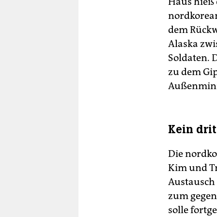
Haus hieß 
nordkorean
dem Rückwe
Alaska zwi
Soldaten. D
zu dem Gip
Außenmini
Kein drit
Die nordko
Kim und Tr
Austausch 
zum gegens
solle fortg