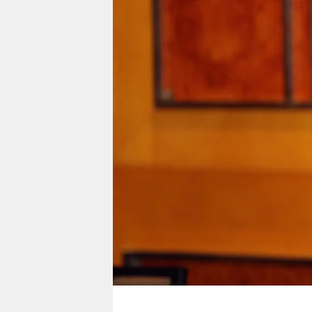
berlin
nord
wahrheit
verlag
verlag
veranstaltungen
shop
fragen & hilfe
unterstützen
abo
genossenschaft