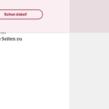
rbar und
Schon dabei!
ien oder die
ter
 Seiten zu