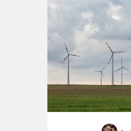
berlin
nord
wahrheit
verlag
verlag
veranstaltungen
shop
fragen & hilfe
unterstützen
abo
genossenschaft