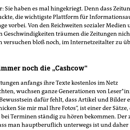
r: Sie haben es mal hingekriegt. Denn dass Zeitun
uckte, die wichtigste Plattform für Informations
ange vorbei. Von den Reichweiten sozialer Medien 
n Geschwindigkeiten träumen die Zeitungen nich
n versuchen bloß noch, im Internetzeitalter zu ü
t immer noch die „Cashcow“
eitungen anfangs ihre Texte kostenlos im Netz
ichten, wuchsen ganze Generationen von Le­se­r*in
Bewusstsein dafür fehlt, dass Artikel und Bilder 
icken Sie mir mal Ihre Fotos“, ist einer der Sätze, d
en bei Terminen ständig zu hören bekommen. Der 
ass man hauptberuflich unterwegs ist und daher