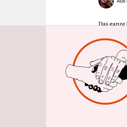
Aus 
epaper login
Das ganze 
Alte und J
Holzstühle
Aktenordne
dem nordfr
werden, un
sie alle a
pensionier
öffne die S
Diese biza
persönlic
am Gescheh