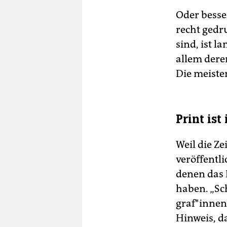
Oder besse
recht gedr
sind, ist l
allem dere
Die meiste
Print is
Weil die Z
veröffentl
denen das 
haben. „Sch
gra­f*in­n
Hinweis, d