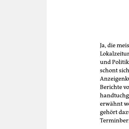
Ja, die me
Lokalzeitu
und Politi
schont sic
Anzeigenk
Berichte v
handtuchgr
erwähnt we
gehört daz
Terminberi