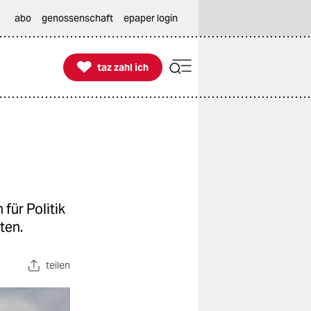
abo
genossenschaft
epaper login

taz zahl ich
taz zahl ich
für Politik
ten.
teilen