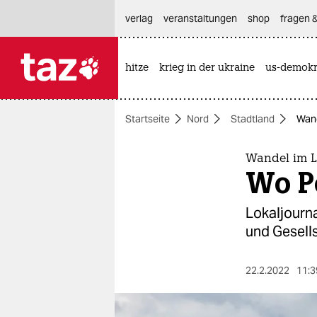
hautnavigation anspringen
hauptinhalt anspringen
footer anspringen
verlag
veranstaltungen
shop
fragen &
hitze
krieg in der ukraine
us-demokr

taz zahl ich
taz zahl ich
Startseite
Nord
Stadtland
Wand
themen
politik
Wandel im L
Wo Po
öko
Lokaljourna
gesellschaft
und Gesells
kultur
22.2.2022
11:3
sport