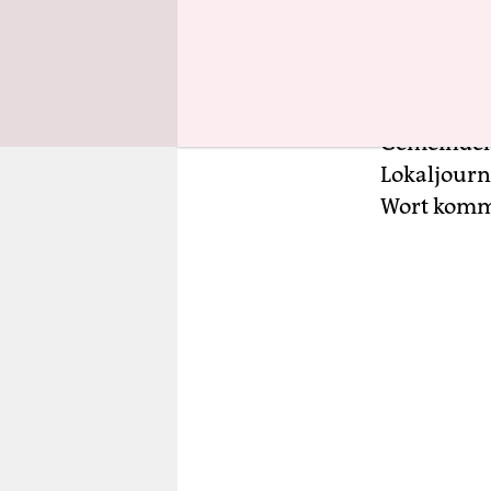
guten Journ
Nordfriesl
oft überhau
Bundesregi
Gemeindeh
Lokaljourn
Wort kom