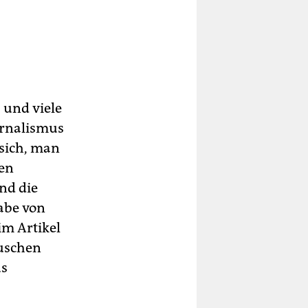
 und viele
urnalismus
sich, man
len
nd die
abe von
im Artikel
auschen
us