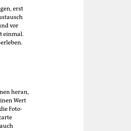
gen, erst
austausch
und vor
t einmal.
berleben.
­nen heran,
einen Wert
ie Fo­to­
zarte
 auch