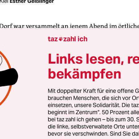
Kiel
Esther Geißlinger
Dorf war versammelt an jenem Abend im örtliche
üngere saßen mit verschränkten Armen auf den
taz
zahl ich

n, es fiel kaum ein Wort. In der Mitte saß, umgeb
rn und scheinbar ungerührt, ein weißhaariger 
Links lesen, r
iesischen Dorf sollten Flächen für Windräder a
bekämpfen
d weil jedes Mitglied des Gemeinderats Land besa
ls befangen. So hatte die Kommunalaufsicht sie du
ten Verwaltungsangestellten ersetzt. „Ich bin anw
Mit doppelter Kraft für eine offene G
brauchen Menschen, die sich vor O
itzung“, sagte der, und ich schrieb mit.
einsetzen, unsere Solidarität. Die ta
beginnt im Zentrum“. 50 Prozent a
rre Gemeindevertretersitzung gehört zu meinen
bei taz zahl ich gehen – bis zum 30
hen
lokaljournalistischen
Sternstunden. Nah dran 
die linke, selbstverwaltete Orte unte
bevor sie verschwinden. Sind Sie da
en, der Politik über die Schulter zu schauen – da