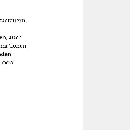
zusteuern,
len, auch
ormationen
nden.
2.000