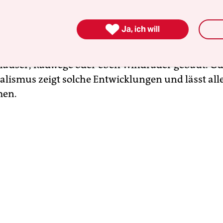
alismus aus, egal ob in Brüssel, Berlin oder in
and. Im Lokalen wird Politik am deutlichsten spü

Ja, ich will
pt erst konkret: Wenn die EU ihre Förderrichtlin
erung ein Gesetz ändert, werden in den Dörfern
äuser, Radwege oder eben Windräder gebaut. Gu
alismus zeigt solche Entwicklungen und lässt alle
men.