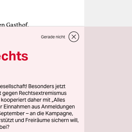
n Gasthof.
Gerade nicht
en von
Mann. In
echts
usgewiesen
ß, galten
rch einen
esend, ich
esellschaft! Besonders jetzt
rt gegen Rechtsextremismus
z kooperiert daher mit „Alles
ller Einnahmen aus Anmeldungen
. September – an die Kampagne,
zu sein
rstützt und Freiräume sichern will,
bei?
s zeichnet