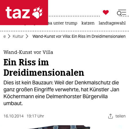

taz zahl ich
hitze
bergsteigen
usa unter trump
katzen
landtagswahl i

taz zahl ich
eite
Kultur
Wand-Kunst vor Villa: Ein Riss im Dreidimensionalen
taz zahl ich
themen
Wand-Kunst vor Villa
Ein Riss im
politik
Dreidimensionalen
öko
Dies ist kein Bauzaun: Weil der Denkmalschutz die
ganz großen Eingriffe verwehrte, hat Künstler Jan
gesellschaft
Köchermann eine Delmenhorster Bürgervilla
umbaut.
kultur
sport
16.10.2014
19:17 Uhr
teilen