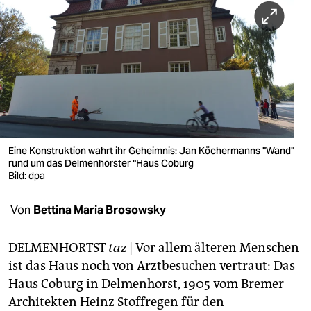
berlin
nord
wahrheit
verlag
verlag
veranstaltungen
Eine Konstruktion wahrt ihr Geheimnis: Jan Köchermanns "Wand"
rund um das Delmenhorster "Haus Coburg
shop
Bild: dpa
fragen & hilfe
Von
Bettina Maria Brosowsky
unterstützen
DELMENHORTST
taz
| Vor allem älteren Menschen
abo
ist das Haus noch von Arztbesuchen vertraut: Das
Haus Coburg in Delmenhorst, 1905 vom Bremer
genossenschaft
Architekten Heinz Stoffregen für den