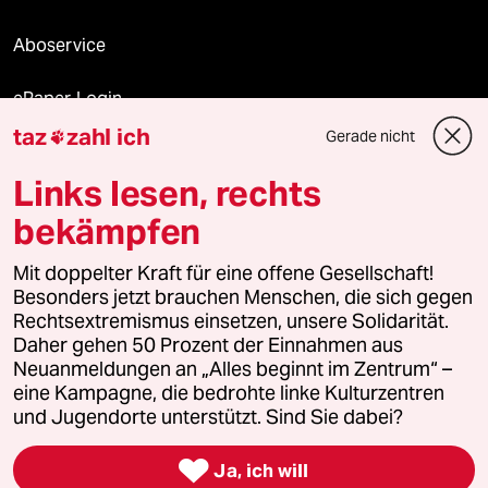
Aboservice
ePaper Login
taz
zahl ich
Gerade nicht

Downloads für Abonnierende
Links lesen, rechts
bekämpfen
© 2026 taz Verlags und Vertriebs GmbH
Mit doppelter Kraft für eine offene Gesellschaft!
Alle Rechte vorbehalten. Bei rechtlichen Fragen oder für Genehmigungen
wenden Sie sich bitte an
lizenzen@taz.de
Besonders jetzt brauchen Menschen, die sich gegen
Rechtsextremismus einsetzen, unsere Solidarität.
Daher gehen 50 Prozent der Einnahmen aus
Feedback
Redaktionsstatut
Kommune-Richtlinien
KI-
Neuanmeldungen an „Alles beginnt im Zentrum“ –
eine Kampagne, die bedrohte linke Kulturzentren
Leitlinie
Informant
Datenschutz
Impressum
AGB
und Jugendorte unterstützt. Sind Sie dabei?
Seitenwende
Einwilligungen widerrufen (Ads)

Ja, ich will