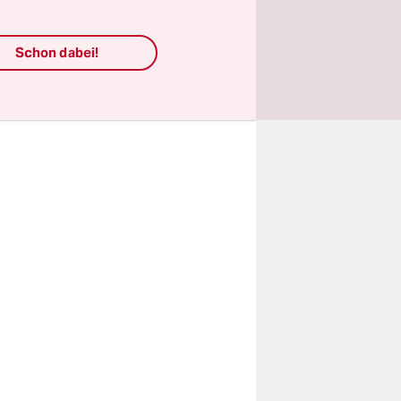
kret gilt
hutz,
.
Schon dabei!