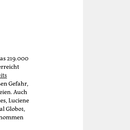
as 219.000
rreicht
its
ßen Gefahr,
seien. Auch
es, Luciene
l Globo1,
genommen