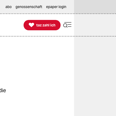
abo
genossenschaft
epaper login

taz zahl ich
taz zahl ich
die