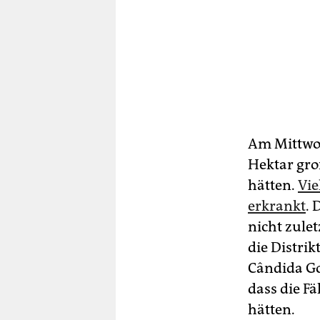
Am Mittwoc
Hektar gro
hätten.
Vie
erkrankt
. 
nicht zulet
die Distri
Cândida Go
dass die 
hätten.