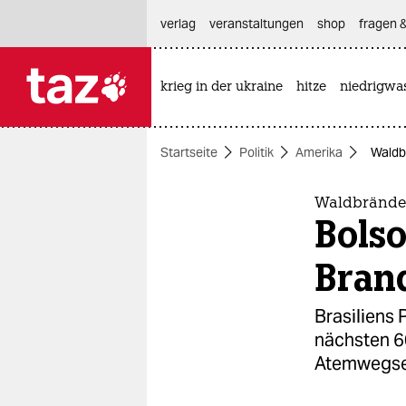
hautnavigation anspringen
hauptinhalt anspringen
footer anspringen
verlag
veranstaltungen
shop
fragen &
krieg in der ukraine
hitze
niedrigwa

taz zahl ich
taz zahl ich
Startseite
Politik
Amerika
Waldb
themen
politik
Waldbrände 
Bolso
öko
Bran
gesellschaft
Brasiliens 
kultur
nächsten 6
Atemwegse
sport