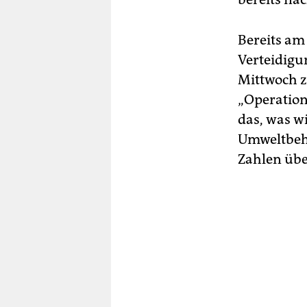
Bereits am
Verteidigu
Mittwoch z
„Operation 
das, was wi
Umweltbehö
Zahlen übe