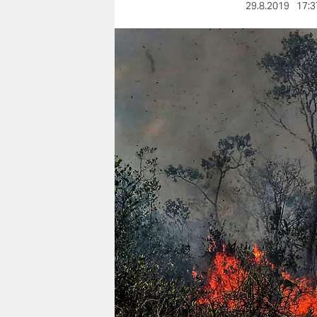
berlin
29.8.2019
17:3
nord
wahrheit
verlag
verlag
veranstaltungen
shop
fragen & hilfe
unterstützen
abo
genossenschaft