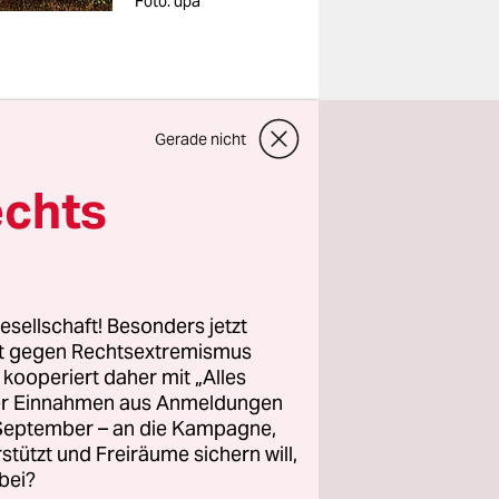
Foto: dpa
Gerade nicht
echts
ne Woche
e
lheit
rennenden
esellschaft! Besonders jetzt
ßnahmen von
rt gegen Rechtsextremismus
z kooperiert daher mit „Alles
ller Einnahmen aus Anmeldungen
. September – an die Kampagne,
Halbkugel
rstützt und Freiräume sichern will,
egale
bei?