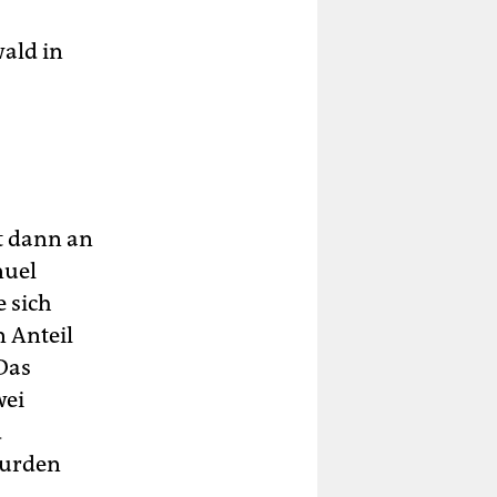
ald in
t dann an
nuel
e sich
 Anteil
Das
wei
d
wurden