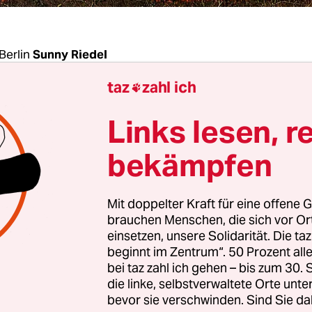
Berlin
Sunny Riedel
taz
zahl ich

ianische Regierung hat jegliche Brandrodung im
Links lesen, r
ld für die nächsten 60 Tage verboten. Rund ei
auchschwaden aus dem Herzen Südamerikas di
bekämpfen
sche Metropole São Paulo mitten am Tag in Dunke
d damit das
Augenmerk auf den seit Monaten b
Mit doppelter Kraft für eine offene G
gelenkt hatten, sind dies die ersten Schutzma
brauchen Menschen, die sich vor O
air Bolsonaro.
einsetzen, unsere Solidarität. Die ta
beginnt im Zentrum“. 50 Prozent a
bei taz zahl ich gehen – bis zum 30
während der Trockenzeit, die auf der südlichen 
die linke, selbstverwaltete Orte unte
dortige Sommerzeit im Dezember reicht, soll das l
bevor sie verschwinden. Sind Sie da