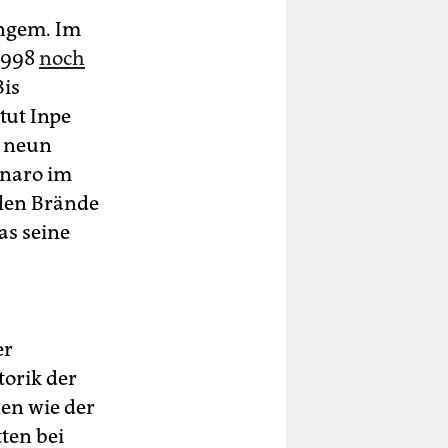
angem. Im
1998
noch
Bis
tut Inpe
s neun
onaro im
alen Brände
as seine
er
torik der
en wie der
ten bei