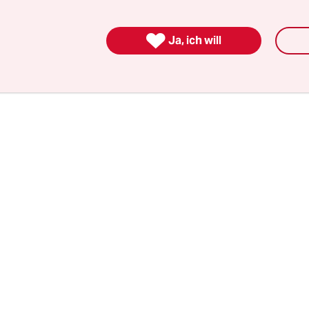
von gerodeten Feldern ausgesetzt werden. Das De
rstag. Ausnahmen betreffen Fälle von Pflanzensc

pfung und die Landwirtschaft indigener Völker
Ja, ich will