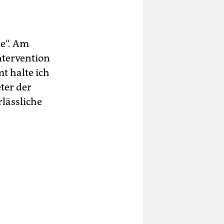
le“. Am
ntervention
t halte ich
eter der
rlässliche