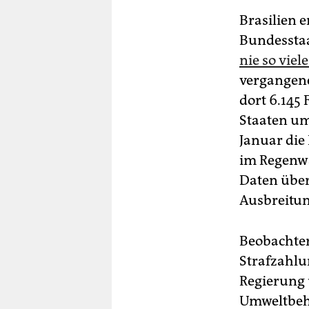
Brasilien 
Bundesstaa
nie so vie
vergangene
dort 6.145
Staaten um
Januar die
im Regenwa
Daten über
Ausbreitun
Beobachter
Strafzahlu
Regierung 
Umweltbehö