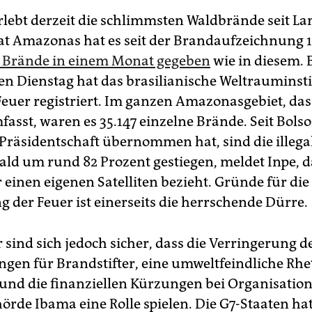
erlebt derzeit die schlimmsten Waldbrände seit L
t Amazonas hat es seit der Brandaufzeichnung 
le Brände in einem Monat gegeben
wie in diesem. 
n Dienstag hat das brasilianische Weltrauminsti
 Feuer registriert. Im ganzen Amazonasgebiet, da
fasst, waren es 35.147 einzelne Brände. Seit Bols
 Präsidentschaft übernommen hat, sind die illeg
ld um rund 82 Prozent gestiegen, meldet Inpe, d
 einen eigenen Satelliten bezieht. Gründe für die
g der Feuer ist einerseits die herrschende Dürre.
 sind sich jedoch sicher, dass die Verringerung d
ngen für Brandstifter, eine umweltfeindliche Rhe
und die finanziellen Kürzungen bei Organisation
rde Ibama eine Rolle spielen. Die G7-Staaten hat