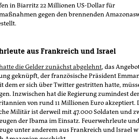
en in Biarritz 22 Millionen US-Dollar für
femaßnahmen gegen den brennenden Amazonasw
stellt.
rleute aus Frankreich und Israel
hatte die Gelder zunächst abgelehnt
, das Angebo
ung geknüpft, der französische Präsident Emma
 dem er sich über Twitter gestritten hatte, müss
gen. Inzwischen hat die Regierung zumindest den
itannien von rund 11 Millionen Euro akzeptiert. 
che Militär ist derweil mit 47.000 Soldaten und z
eugen der Ibama im Einsatz. Feuerwehrleute un
euge unter anderem aus Frankreich und Israel 
ch Amazonien geschickt.