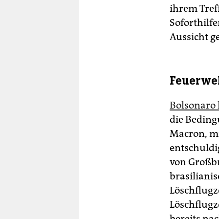
ihrem Treff
Soforthil
Aussicht ge
Feuerweh
Bolsonaro 
die Beding
Macron, mit
entschuldi
von Großbr
brasilianis
Löschflugz
Löschflugz
bereits na