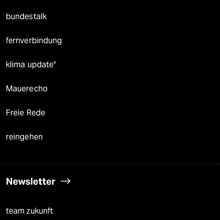
bundestalk
fernverbindung
klima update°
Mauerecho
Freie Rede
reingehen
Newsletter
team zukunft