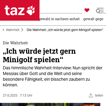

taz zahl ich
hitze
surfen
landtagswahl in sachsen-anhalt
gewalt gegen

taz zahl ich
e
Wahrheit
Die Wahrheit: „Ich würde jetzt gern Minigolf spielen“
taz zahl ich
themen
Die Wahrheit
„Ich würde jetzt gern
politik
Minigolf spielen“
öko
Das himmlische Wahrheit-Interview: Nun spricht der
Messias über Gott und die Welt und seine
gesellschaft
besondere Fähigkeit, ein bisschen zaubern zu
können.
kultur
sport
27.6.2025
7:13 Uhr
teilen