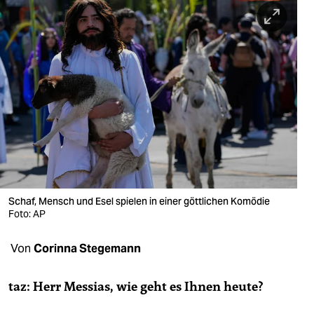
berlin
nord
wahrheit
verlag
verlag
veranstaltungen
shop
Schaf, Mensch und Esel spielen in einer göttlichen Komödie
fragen & hilfe
Foto: AP
unterstützen
Von
Corinna Stegemann
abo
taz: Herr Messias, wie geht es Ihnen heute?
genossenschaft