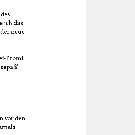
 des
e ich das
 der neue
tei-Promi.
ssepaß'
n vor den
Damals