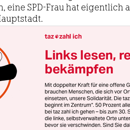
, eine SPD-Frau hat eigentlich 
auptstadt.
taz
zahl ich
 Uhr

Links lesen, r
Sascha Lübbe
bekämpfen
s Berliner Abgeordnetenhaus ist ein imposanter
Mit doppelter Kraft für eine offene G
em späten 19. Jahrhundert, errichtet im Stil der
brauchen Menschen, die sich vor O
einsetzen, unsere Solidarität. Die ta
talienischen Hochrenaissance. Wer es betritt, gela
beginnt im Zentrum“. 50 Prozent a
ohes Foyer. Auf den Treppen führt ein langer rot
bei taz zahl ich gehen – bis zum 30
en Etagen. Es ist ein geschichtsträchtiger Ort: Sitz
die linke, selbstverwaltete Orte unte
bevor sie verschwinden. Sind Sie da
n Landtags, Offizierskasino unter den Nazis, dan