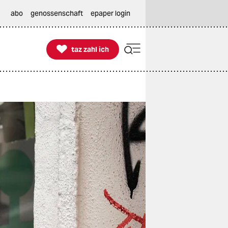
abo
genossenschaft
epaper login

taz zahl ich
taz zahl ich