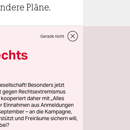
andere Pläne.
Gerade nicht
teilen
echts
 Bau aus
esellschaft! Besonders jetzt
rt gegen Rechtsextremismus
z kooperiert daher mit „Alles
ngt in ein
ller Einnahmen aus Anmeldungen
er Teppich
. September – an die Kampagne,
 des
rstützt und Freiräume sichern will,
bei?
n Sitz der