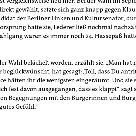
st vergleichsweise neu hier. Bei der Wahl im Sep
direkt gewählt, setzte sich ganz knapp gegen Klau
didat der Berliner Linken und Kultursenator, dur
rsprung hatte sie, Lederer ließ nochmal nachzä
ählgang waren es immer noch 24. Hassepaß hatt
 der Wahl belächelt worden, erzählt sie. „Man hat
beglückwünscht, hat gesagt: ‚Toll, dass Du antritt
ce hätten ihr die wenigsten eingeräumt. Und sie s
ich fest davon ausgegangen, dass es klappt“, sagt s
den Begegnungen mit den Bürgerinnen und Bürg
gutes Gefühl.“