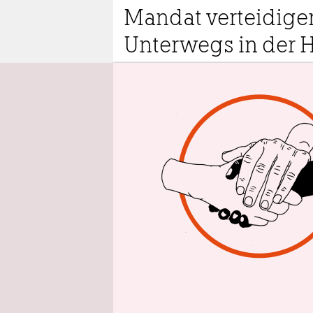
epaper login
Mandat verteidigen
Unterwegs in der H
6.2.2023
11:01
Von
D
a
d
i
h
in die ober
preußische