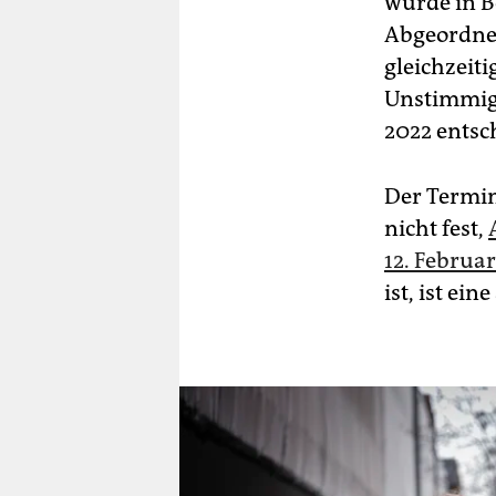
wurde in B
Abgeordne
gleichzeit
Unstimmigk
2022 entsc
Der Termin
nicht fest,
12. Februa
ist, ist ei