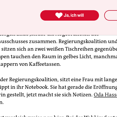
-Regierung. Seit 1993 tagen hier die Abgeordnete
 der wiedervereinten Hauptstadt.

Ja, ich will
76, einem langgezogenen Saal, kommen an einem
orgen Ende Januar die Abgeordneten des
ausschusses zusammen. Regierungskoalition un
 sitzen sich an zwei weißen Tischreihen gegenübe
en tauchen den Raum in gelbes Licht, manchma
appern von Kaffeetassen.
 der Regierungskoalition, sitzt eine Frau mit la
ippt in ihr Notebook. Sie hat gerade die Eröffnun
in gestellt, jetzt macht sie sich Notizen.
Oda Hass
n.