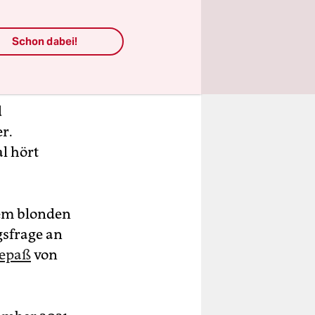
n des
Schon dabei!
d
r.
l hört
ngem blonden
gsfrage an
epaß
von