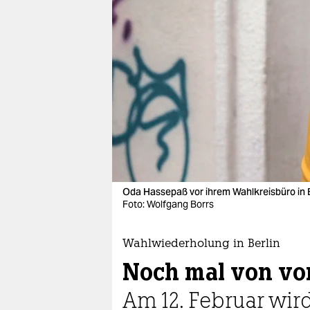
berlin
nord
wahrheit
verlag
verlag
veranstaltungen
shop
Oda Hassepaß vor ihrem Wahlkreisbüro in B
fragen & hilfe
Foto: Wolfgang Borrs
unterstützen
Wahlwiederholung in Berlin
abo
Noch mal von vo
genossenschaft
Am 12. Februar wird