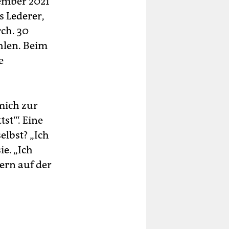
tember 2021
s Lederer,
ch. 30
hlen. Beim
e
 mich zur
st‘“. Eine
elbst? „Ich
ie. „Ich
ern auf der