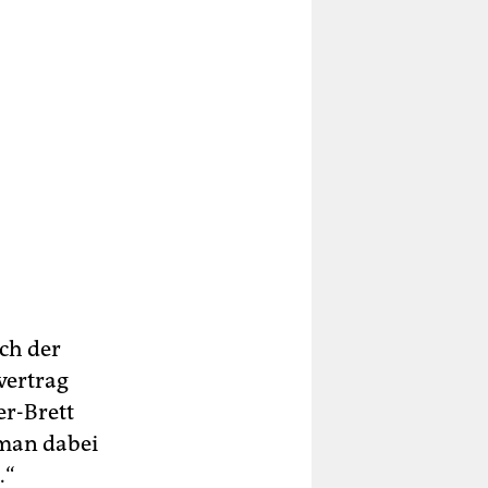
ch der
vertrag
er-Brett
 man dabei
.“