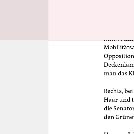
ersten DDR
Parlaments
In Raum 3
Mittwochm
Mobilitäts
Opposition
Deckenlamp
man das Kl
Rechts, bei
Haar und t
die Senator
den Grüne