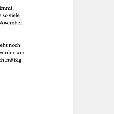
timmt,
 so viele
 November
teht noch
werden am
echtmäßig