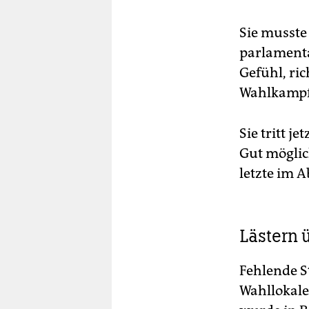
Sie musste
parlamenta
Gefühl, ri
Wahlkampf
Sie tritt j
Gut möglic
letzte im 
Lästern 
Fehlende S
Wahllokale