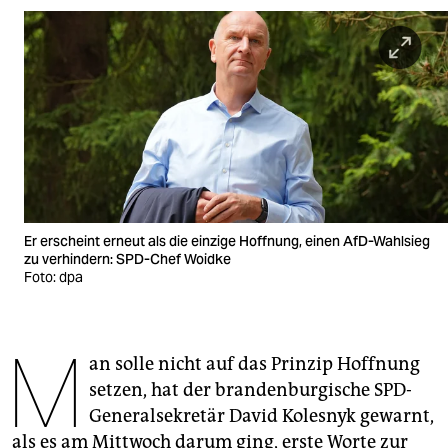
berlin
nord
wahrheit
verlag
verlag
veranstaltungen
Er erscheint erneut als die einzige Hoffnung, einen AfD-Wahlsieg
shop
zu verhindern: SPD-Chef Woidke
Foto: dpa
fragen & hilfe
unterstützen
M
an solle nicht auf das Prinzip Hoffnung
abo
setzen, hat der brandenburgische SPD-
genossenschaft
Generalsekretär David Kolesnyk gewarnt,
als es am Mittwoch darum ging, erste Worte zur