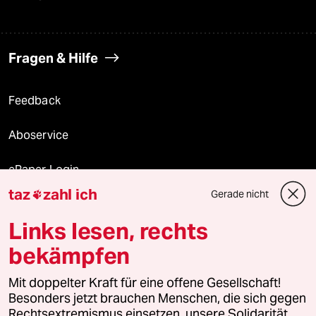
Fragen & Hilfe
Feedback
Aboservice
ePaper Login
taz
zahl ich
Gerade nicht

Downloads für Abonnierende
Links lesen, rechts
bekämpfen
© 2026 taz Verlags und Vertriebs GmbH
Alle Rechte vorbehalten. Bei rechtlichen Fragen oder für Genehmigungen
Mit doppelter Kraft für eine offene Gesellschaft!
wenden Sie sich bitte an
lizenzen@taz.de
Besonders jetzt brauchen Menschen, die sich gegen
Rechtsextremismus einsetzen, unsere Solidarität.