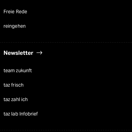
Freie Rede
reingehen
Newsletter
team zukunft
taz frisch
taz zahl ich
taz lab Infobrief