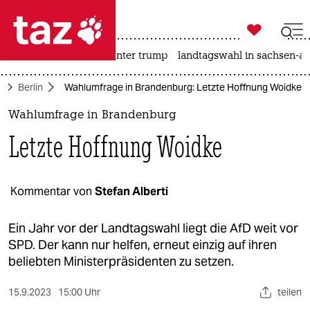

taz zahl ich
nahost-konflikt
usa unter trump
landtagswahl in sachsen-an

taz zahl ich
e
Berlin
Wahlumfrage in Brandenburg: Letzte Hoffnung Woidke
taz zahl ich
Wahlumfrage in Brandenburg
themen
Letzte Hoffnung Woidke
politik
öko
Kommentar von
Stefan Alberti
gesellschaft
Ein Jahr vor der Landtagswahl liegt die AfD weit vor
SPD. Der kann nur helfen, erneut einzig auf ihren
kultur
beliebten Ministerpräsidenten zu setzen.
sport
15.9.2023
15:00 Uhr
teilen