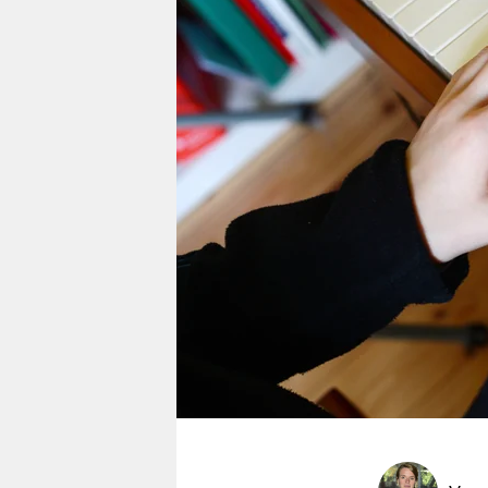
berlin
nord
wahrheit
verlag
verlag
veranstaltungen
shop
fragen & hilfe
unterstützen
abo
genossenschaft