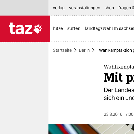
hautnavigation anspringen
hauptinhalt anspringen
footer anspringen
verlag
veranstaltungen
shop
fragen &
hitze
surfen
landtagswahl in sachse

taz zahl ich
taz zahl ich
Startseite
Berlin
Wahlkampfaktion p
themen
politik
Wahlkampfak
Mit 
öko
Der Landesm
gesellschaft
sich ein un
kultur
23.8.2016
7:00
sport