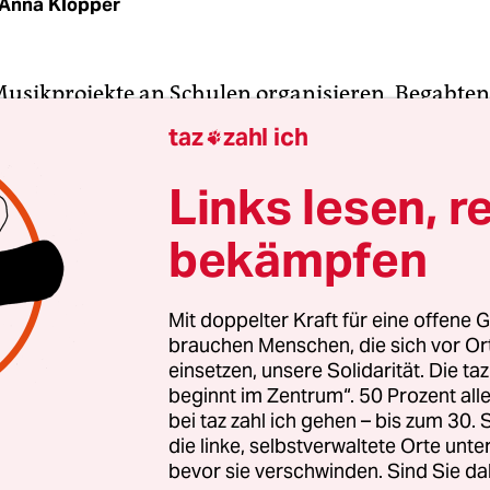
Anna Klöpper
 Musikprojekte an Schulen organisieren, Begabte
nd den klassischen Instrumentalunterricht sowie
taz
zahl ich

m Berliner Schulgesetz: die rund 2.200 Musiklehre
lf landeseigenen Musikschulen unterrichten. Do
Links lesen, r
 ihnen sind fest angestellt – schlicht kein Person
bekämpfen
also, das sich über Projekte, die über die gewöhn
unde hinausgehen, Gedanken machen könnte.
Mit doppelter Kraft für eine offene G
brauchen Menschen, die sich vor O
rmittlungsagenturen für Klavier oder Gitarre seie
einsetzen, unsere Solidarität. Die ta
n derzeit, sagt deshalb Franziska Stoff, die
beginnt im Zentrum“. 50 Prozent a
retärin des Landesmusikrats, der Interessenvert
bei taz zahl ich gehen – bis zum 30
en: „Dabei gibt es einen gesetzlich verankerten
die linke, selbstverwaltete Orte unte
bevor sie verschwinden. Sind Sie da
ftrag.“