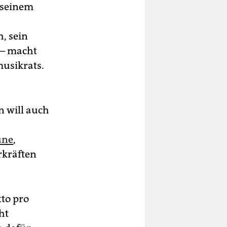
 seinem
, sein
 – macht
musikrats.
 will auch
üne
,
rkräften
to pro
ht