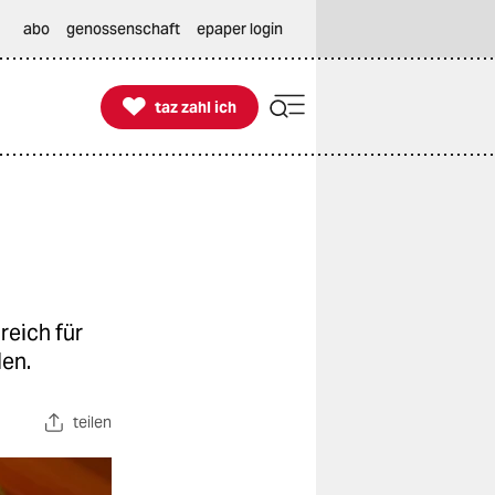
abo
genossenschaft
epaper login

taz zahl ich
taz zahl ich
reich für
len.
teilen