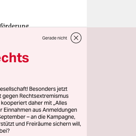
nförderung
so – so
Gerade nicht
rInnen, die
ch gerade
echts
al
liche
esellschaft! Besonders jetzt
rt gegen Rechtsextremismus
n die
z kooperiert daher mit „Alles
ller Einnahmen aus Anmeldungen
retung der
. September – an die Kampagne,
rstützt und Freiräume sichern will,
bei?