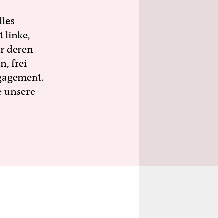
lles
 linke,
ür deren
n, frei
ngagement.
e unsere