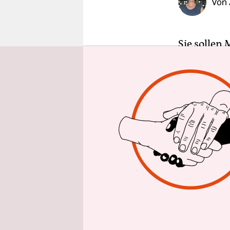
Von
epaper login
Sie sollen
anbieten u
steht es i
an den zwö
mal 156 von
vorhanden 
Klavierst
Bessere Ve
Musikschule
Generalsek
Musikschul
Bildungsau