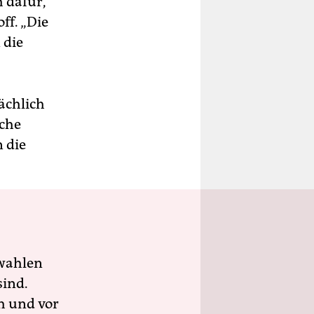
 dafür,
ff. „Die
 die
ächlich
lche
 die
wahlen
sind.
h und vor