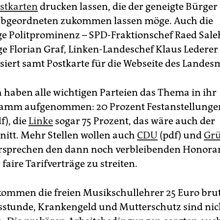
stkarten
drucken lassen, die der geneigte Bürger
abgeordneten zukommen lassen möge. Auch die
ge Politprominenz – SPD-Fraktionschef Raed Saleh
e Florian Graf, Linken-Landeschef Klaus Lederer
siert samt Postkarte für die Webseite des Landes
h haben alle wichtigen Parteien das Thema in ihr
amm aufgenommen: 20 Prozent Festanstellungen
f), die
Linke
sogar 75 Prozent, das wäre auch der
itt. Mehr Stellen wollen auch
CDU
(pdf) und
Gr
ersprechen den dann noch verbleibenden Honora
faire Tarifverträge zu streiten.
kommen die freien Musikschullehrer 25 Euro brut
sstunde, Krankengeld und Mutterschutz sind nic