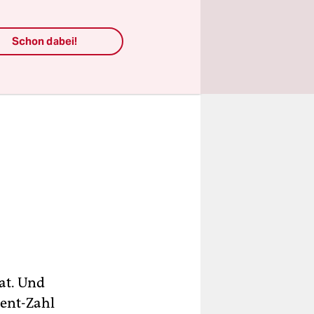
Schon dabei!
at. Und
zent-Zahl