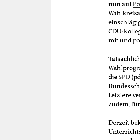
nun auf
Po
Wahlkreis
einschlägi
CDU-Kolleg
mit und po
Tatsächlic
Wahlprogr
die
SPD
(pd
Bundesschn
Letztere v
zudem, für 
Derzeit be
Unterricht