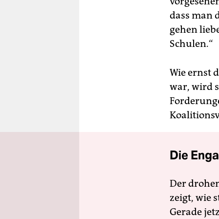
vorgesehen
dass man di
gehen lieb
Schulen.“
Wie ernst 
war, wird s
Forderung
Koalitions
Die Enga
Der drohe
zeigt, wie
Gerade jet