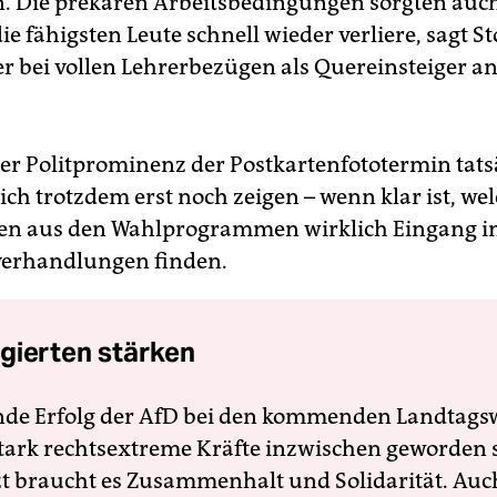
. Die prekären Arbeitsbedingungen sorgten auch
e fähigsten Leute schnell wieder verliere, sagt Sto
er bei vollen Lehrerbezügen als Quereinsteiger an
der Politprominenz der Postkartenfototermin tats
ich trotzdem erst noch zeigen – wenn klar ist, we
en aus den Wahlprogrammen wirklich Eingang in
verhandlungen finden.
gierten stärken
nde Erfolg der AfD bei den kommenden Landtags
 stark rechtsextreme Kräfte inzwischen geworden 
zt braucht es Zusammenhalt und Solidarität. Auc