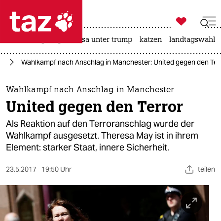

taz zahl ich
hitze
bergsteigen
usa unter trump
katzen
landtagswahl i

taz zahl ich
en
Wahlkampf nach Anschlag in Manchester: United gegen den Ter
taz zahl ich
themen
Wahlkampf nach Anschlag in Manchester
United gegen den Terror
politik
Als Reaktion auf den Terroranschlag wurde der
öko
Wahlkampf ausgesetzt. Theresa May ist in ihrem
Element: starker Staat, innere Sicherheit.
gesellschaft
23.5.2017
19:50 Uhr
teilen
kultur
sport