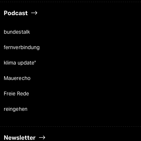
Podcast
bundestalk
fernverbindung
klima update°
Mauerecho
Freie Rede
reingehen
Newsletter