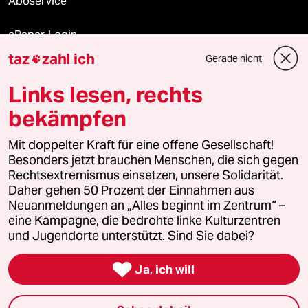
Aboservice
ePaper Login
taz
zahl ich
Gerade nicht

Downloads für Abonnierende
Links lesen, rechts
bekämpfen
© 2026 taz Verlags und Vertriebs GmbH
Mit doppelter Kraft für eine offene Gesellschaft!
Alle Rechte vorbehalten. Bei rechtlichen Fragen oder für Genehmigungen
wenden Sie sich bitte an
lizenzen@taz.de
Besonders jetzt brauchen Menschen, die sich gegen
Rechtsextremismus einsetzen, unsere Solidarität.
Daher gehen 50 Prozent der Einnahmen aus
Feedback
Redaktionsstatut
Kommune-Richtlinien
KI-
Neuanmeldungen an „Alles beginnt im Zentrum“ –
eine Kampagne, die bedrohte linke Kulturzentren
Leitlinie
Informant
Datenschutz
Impressum
AGB
und Jugendorte unterstützt. Sind Sie dabei?
Seitenwende
Einwilligungen widerrufen (Ads)

Ja, ich will