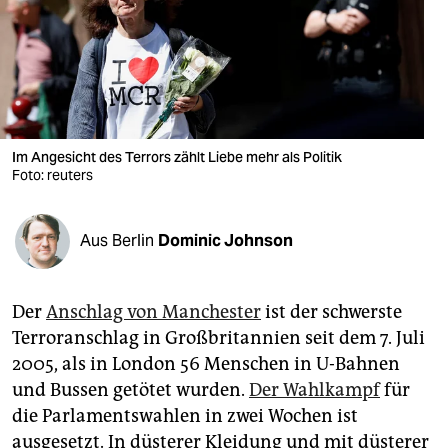
berlin
nord
wahrheit
verlag
Im Angesicht des Terrors zählt Liebe mehr als Politik
Foto: reuters
verlag
veranstaltungen
Aus Berlin
Dominic Johnson
shop
fragen & hilfe
Der
Anschlag von Manchester
ist der schwerste
unterstützen
Terroranschlag in Großbritannien seit dem 7. Juli
2005, als in London 56 Menschen in U-Bahnen
abo
und Bussen getötet wurden.
Der Wahlkampf
für
genossenschaft
die Parlamentswahlen in zwei Wochen ist
ausgesetzt. In düsterer Kleidung und mit düsterer