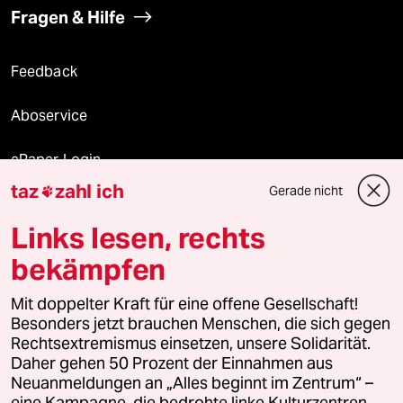
Fragen & Hilfe
Feedback
Aboservice
ePaper Login
taz
zahl ich
Gerade nicht

Downloads für Abonnierende
Links lesen, rechts
bekämpfen
© 2026 taz Verlags und Vertriebs GmbH
Mit doppelter Kraft für eine offene Gesellschaft!
Alle Rechte vorbehalten. Bei rechtlichen Fragen oder für Genehmigungen
wenden Sie sich bitte an
lizenzen@taz.de
Besonders jetzt brauchen Menschen, die sich gegen
Rechtsextremismus einsetzen, unsere Solidarität.
Daher gehen 50 Prozent der Einnahmen aus
Feedback
Redaktionsstatut
Kommune-Richtlinien
KI-
Neuanmeldungen an „Alles beginnt im Zentrum“ –