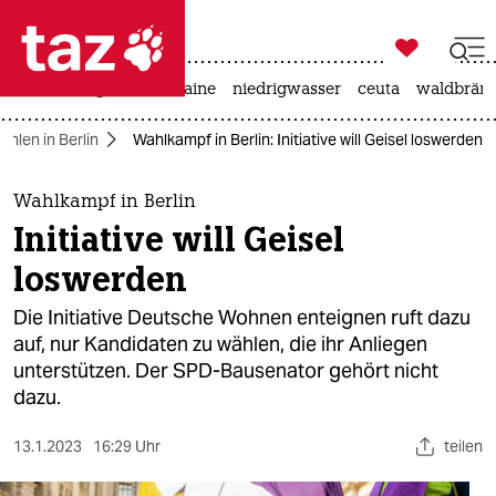

taz zahl ich
hitze
krieg in der ukraine
niedrigwasser
ceuta
waldbrän

taz zahl ich
ahlen in Berlin
Wahlkampf in Berlin: Initiative will Geisel loswerden
taz zahl ich
themen
Wahlkampf in Berlin
Initiative will Geisel
politik
loswerden
öko
Die Initiative Deutsche Wohnen enteignen ruft dazu
auf, nur Kandidaten zu wählen, die ihr Anliegen
gesellschaft
unterstützen. Der SPD-Bausenator gehört nicht
dazu.
kultur
sport
13.1.2023
16:29 Uhr
teilen