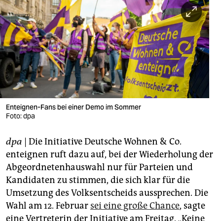
berlin
nord
wahrheit
verlag
verlag
veranstaltungen
Enteignen-Fans bei einer Demo im Sommer
Foto: dpa
shop
dpa
| Die Initiative Deutsche Wohnen & Co.
fragen & hilfe
enteignen ruft dazu auf, bei der Wiederholung der
unterstützen
Abgeordnetenhauswahl nur für Parteien und
Kandidaten zu stimmen, die sich klar für die
abo
Umsetzung des Volksentscheids aussprechen. Die
genossenschaft
Wahl am 12. Februar
sei eine große Chance
, sagte
eine Vertreterin der Initiative am Freitag. „Keine