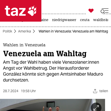

taz zahl ich
hitze
krieg in der ukraine
niedrigwasser
ceuta
waldbrän

taz zahl ich
Politik
Amerika
Wahlen in Venezuela: Venezuela am Wahltag
taz zahl ich
themen
Wahlen in Venezuela
Venezuela am Wahltag
politik
Am Tag der Wahl haben viele Ve­ne­zo­la­ne­r:in­nen
öko
Angst vor Wahlbetrug. Der Herausforderer
González könnte sich gegen Amtsinhaber Maduro
gesellschaft
durchsetzen.
kultur
28.7.2024
19:58 Uhr
teilen
sport