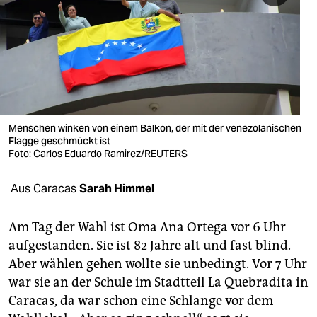
berlin
nord
wahrheit
verlag
verlag
Menschen winken von einem Balkon, der mit der venezolanischen
Flagge geschmückt ist
veranstaltungen
Foto: Carlos Eduardo Ramirez/REUTERS
shop
Aus Caracas
Sarah Himmel
fragen & hilfe
Am Tag der Wahl ist Oma Ana Ortega vor 6 Uhr
unterstützen
aufgestanden. Sie ist 82 Jahre alt und fast blind.
Aber wählen gehen wollte sie unbedingt. Vor 7 Uhr
abo
war sie an der Schule im Stadtteil La Quebradita in
genossenschaft
Caracas, da war schon eine Schlange vor dem