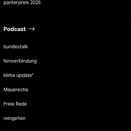
panterpreis 2026
Podcast
bundestalk
fernverbindung
klima update°
Mauerecho
Freie Rede
reingehen