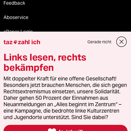
Feedback
Aboservice
ePaper Login
taz
zahl ich
Gerade nicht

Downloads für Abonnierende
Links lesen, rechts
bekämpfen
© 2026 taz Verlags und Vertriebs GmbH
Alle Rechte vorbehalten. Bei rechtlichen Fragen oder für Genehmigungen
Mit doppelter Kraft für eine offene Gesellschaft!
wenden Sie sich bitte an
lizenzen@taz.de
Besonders jetzt brauchen Menschen, die sich gegen
Rechtsextremismus einsetzen, unsere Solidarität.
Daher gehen 50 Prozent der Einnahmen aus
Feedback
Redaktionsstatut
Kommune-Richtlinien
KI-
Neuanmeldungen an „Alles beginnt im Zentrum“ –
eine Kampagne, die bedrohte linke Kulturzentren
Leitlinie
Informant
Datenschutz
Impressum
AGB
und Jugendorte unterstützt. Sind Sie dabei?
Seitenwende
Einwilligungen widerrufen (Ads)