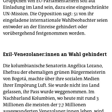
Grüppchen von EU-Parlamentariern soll auf
Einladung im Land sein, dazu eine eingeschränkte
UN-Mission. Die Opposition sagt: 51 von ihr
eingeladene internationale Wahlbeobachter seien
entweder an der Einreise gehindert oder
vorübergehend festgenommen worden.
Exil-Venezolaner:innen an Wahl gehindert
Die kolumbianische Senatorin Angélica Lozano,
Ehefrau der ehemaligen grünen Bürgermeisterin
von Bogotá, machte über ihre sozialen Medien
ihrer Empörung Luft. Sie wurde nicht ins Land
gelassen, ihr Pass wurde weggenommen. Im
Nachbarland Kolumbien, wo heute mit rund 3
Millionen die meisten der 7,7 Millionen
ausgewanderten Ve­ne­zo­la­ne­r:in­nen leben, wird