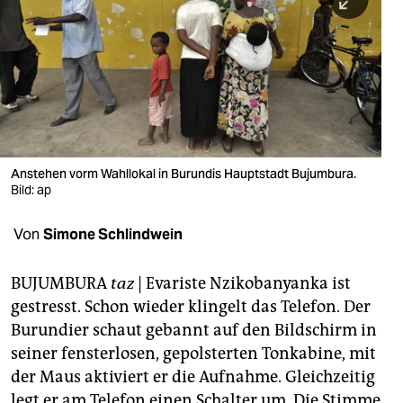
berlin
nord
wahrheit
verlag
verlag
Anstehen vorm Wahllokal in Burundis Hauptstadt Bujumbura.
Bild: ap
veranstaltungen
shop
Von
Simone Schlindwein
fragen & hilfe
BUJUMBURA
taz
| Evariste Nzikobanyanka ist
unterstützen
gestresst. Schon wieder klingelt das Telefon. Der
Burundier schaut gebannt auf den Bildschirm in
abo
seiner fensterlosen, gepolsterten Tonkabine, mit
genossenschaft
der Maus aktiviert er die Aufnahme. Gleichzeitig
legt er am Telefon einen Schalter um. Die Stimme