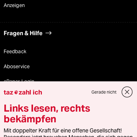
Anzeigen
Fragen & Hilfe
Feedback
Aboservice
ePaper Login
taz
zahl ich
Gerade nicht

Downloads für Abonnierende
Links lesen, rechts
bekämpfen
© 2026 taz Verlags und Vertriebs GmbH
Alle Rechte vorbehalten. Bei rechtlichen Fragen oder für Genehmigungen
Mit doppelter Kraft für eine offene Gesellschaft!
wenden Sie sich bitte an
lizenzen@taz.de