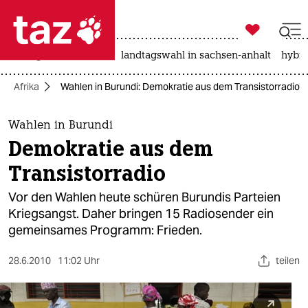

taz zahl ich
niedrigwasser
rente
landtagswahl in sachsen-anhalt
hybri

taz zahl ich
Afrika
Wahlen in Burundi: Demokratie aus dem Transistorradio
taz zahl ich
themen
Wahlen in Burundi
Demokratie aus dem
politik
Transistorradio
öko
Vor den Wahlen heute schüren Burundis Parteien
Kriegsangst. Daher bringen 15 Radiosender ein
gesellschaft
gemeinsames Programm: Frieden.
kultur
28.6.2010
11:02 Uhr
teilen
sport