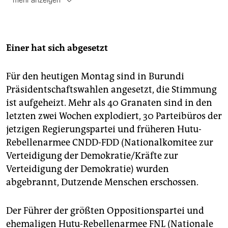
mehr anzeigen
Burundi
: Ebenso wie sein Nachbarland Ruanda ist die
Geschichte Burundis von einer langen Hutu-Tutsi-
Konfrontation geprägt. Ein Bürgerkrieg zwischen
Tutsi-dominierter Armee und Hutu-Rebellen ab 1993
Einer hat sich abgesetzt
forderte 300.000 Tote. Die größte Hutu-
Rebellenbewegung CNDD-FDD (Nationalkomitee zur
Für den heutigen Montag sind in Burundi
Verteidigung der Demokratie) übernahm 2005 nach
Präsidentschaftswahlen angesetzt, die Stimmung
einem Friedensabkommen die Macht.
ist aufgeheizt. Mehr als 40 Granaten sind in den
Wahlen
: Burundis Präsidentschaftswahl heute
letzten zwei Wochen explodiert, 30 Parteibüros der
boykottiert die Opposition. Es tritt nur Amtsinhaber
jetzigen Regierungspartei und früheren Hutu-
Pierre Nkurunziza an, der ehemalige CNDD-
Rebellenarmee CNDD-FDD (Nationalkomitee zur
Rebellenführer. Seine schärfsten Gegner heute sind
nicht Tutsi, sondern konkurrierende ehemalige Hutu-
Verteidigung der Demokratie/Kräfte zur
Rebellenführer. Sie wollen die Wahlen mit Gewalt
Verteidigung der Demokratie) wurden
verhindern.
abgebrannt, Dutzende Menschen erschossen.
Der Führer der größten Oppositionspartei und
ehemaligen Hutu-Rebellenarmee FNL (Nationale