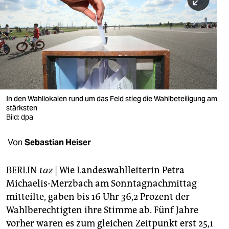
berlin
nord
wahrheit
verlag
verlag
In den Wahllokalen rund um das Feld stieg die Wahlbeteiligung am
stärksten
veranstaltungen
Bild: dpa
shop
Von
Sebastian Heiser
fragen & hilfe
unterstützen
BERLIN
taz
| Wie Landeswahlleiterin Petra
Michaelis-Merzbach am Sonntagnachmittag
abo
mitteilte, gaben bis 16 Uhr 36,2 Prozent der
Wahlberechtigten ihre Stimme ab. Fünf Jahre
genossenschaft
vorher waren es zum gleichen Zeitpunkt erst 25,1