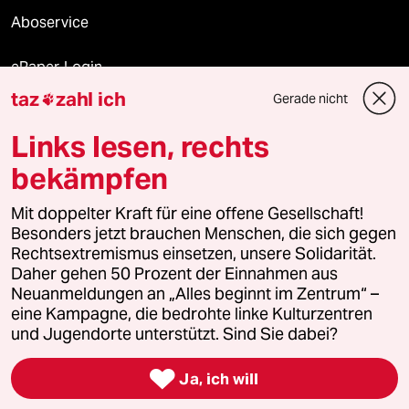
Aboservice
ePaper Login
taz
zahl ich
Gerade nicht

Downloads für Abonnierende
Links lesen, rechts
bekämpfen
© 2026 taz Verlags und Vertriebs GmbH
Mit doppelter Kraft für eine offene Gesellschaft!
Alle Rechte vorbehalten. Bei rechtlichen Fragen oder für Genehmigungen
wenden Sie sich bitte an
lizenzen@taz.de
Besonders jetzt brauchen Menschen, die sich gegen
Rechtsextremismus einsetzen, unsere Solidarität.
Daher gehen 50 Prozent der Einnahmen aus
Feedback
Redaktionsstatut
Kommune-Richtlinien
KI-
Neuanmeldungen an „Alles beginnt im Zentrum“ –
eine Kampagne, die bedrohte linke Kulturzentren
Leitlinie
Informant
Datenschutz
Impressum
AGB
und Jugendorte unterstützt. Sind Sie dabei?
Seitenwende
Einwilligungen widerrufen (Ads)

Ja, ich will