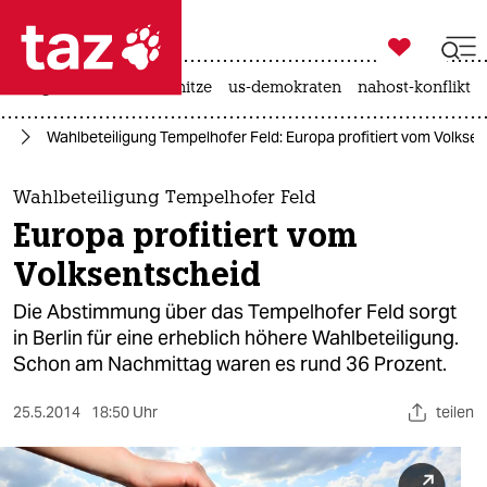

taz zahl ich
krieg in der ukraine
hitze
us-demokraten
nahost-konflikt

taz zahl ich
ld
Wahlbeteiligung Tempelhofer Feld: Europa profitiert vom Volkse
taz zahl ich
themen
Wahlbeteiligung Tempelhofer Feld
Europa profitiert vom
politik
Volksentscheid
öko
Die Abstimmung über das Tempelhofer Feld sorgt
in Berlin für eine erheblich höhere Wahlbeteiligung.
gesellschaft
Schon am Nachmittag waren es rund 36 Prozent.
kultur
25.5.2014
18:50 Uhr
teilen
sport