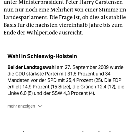
unter Ministerpräsident Peter Harry Carstensen
nun nur noch eine Mehrheit von einer Stimme im
Landesparlament. Die Frage ist, ob dies als stabile
Basis für die nächsten viereinhalb Jahre bis zum
Ende der Wahlperiode ausreicht.
Wahl in Schleswig-Holstein
Bei der Landtagswahl
am 27. September 2009 wurde
die CDU stärkste Partei mit 31,5 Prozent und 34
Mandaten vor der SPD mit 25,4 Prozent (25). Die FDP
erhielt 14,9 Prozent (15 Sitze), die Grünen 12,4 (12), die
Linke 6,0 (5) und der SSW 4,3 Prozent (4).
mehr anzeigen
CDU und FDP
haben bei drei Mandaten mehr (49) als
SPD, Grüne, SSW und Linke (46) eine
Koalitionsregierung gebildet.