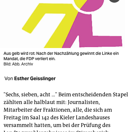
berlin
nord
wahrheit
verlag
verlag
Aus gelb wird rot: Nach der Nachzählung gewinnt die Linke ein
Mandat, die FDP verliert ein.
veranstaltungen
Bild: Abb. Archiv
shop
Von
Esther Geisslinger
fragen & hilfe
"Sechs, sieben, acht …" Beim entscheidenden Stapel
unterstützen
zählten alle halblaut mit: Journalisten,
Mitarbeiter der Fraktionen, alle, die sich am
abo
Freitag im Saal 142 des Kieler Landeshauses
genossenschaft
versammelt hatten, um bei der Prüfung des