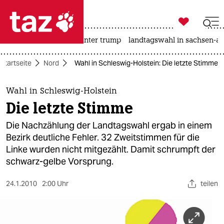

taz zahl ich
nahost-konflikt
usa unter trump
landtagswahl in sachsen-an

taz zahl ich
Startseite
Nord
Wahl in Schleswig-Holstein: Die letzte Stimme
taz zahl ich
themen
Wahl in Schleswig-Holstein
Die letzte Stimme
politik
Die Nachzählung der Landtagswahl ergab in einem
öko
Bezirk deutliche Fehler. 32 Zweitstimmen für die
Linke wurden nicht mitgezählt. Damit schrumpft der
gesellschaft
schwarz-gelbe Vorsprung.
kultur
24.1.2010
2:00 Uhr
teilen
sport