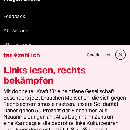
Feedback
Aboservice
ePaper Login
taz
zahl ich
Gerade nicht

Downloads für Abonnierende
Links lesen, rechts
bekämpfen
© 2026 taz Verlags und Vertriebs GmbH
Alle Rechte vorbehalten. Bei rechtlichen Fragen oder für Genehmigungen
Mit doppelter Kraft für eine offene Gesellschaft!
wenden Sie sich bitte an
lizenzen@taz.de
Besonders jetzt brauchen Menschen, die sich gegen
Rechtsextremismus einsetzen, unsere Solidarität.
Daher gehen 50 Prozent der Einnahmen aus
Feedback
Redaktionsstatut
Kommune-Richtlinien
KI-
Neuanmeldungen an „Alles beginnt im Zentrum“ –
eine Kampagne, die bedrohte linke Kulturzentren
Leitlinie
Informant
Datenschutz
Impressum
AGB
und Jugendorte unterstützt. Sind Sie dabei?