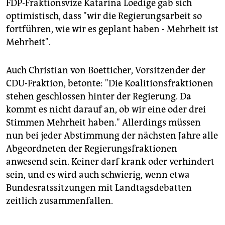
FDP-Fraktionsvize Katarina Loedige gab sich
Die Verteilung ist umstritten
, weil drei von elf
optimistisch, dass "wir die Regierungsarbeit so
Überhangmandaten der CDU entsprechend dem
fortführen, wie wir es geplant haben - Mehrheit ist
Wahlgesetz nicht durch Ausgleichsmandate für
andere Parteien kompensiert wurden. Ohne
Mehrheit".
Deckelung hätte Schwarz-Gelb mit 50 Sitzen gegen
die anderen Fraktionen mit 51 keine Mehrheit gehabt.
Auch Christian von Boetticher, Vorsitzender der
Vor dem Landesverfassungsgericht
ist gegen diese
CDU-Fraktion, betonte: "Die Koalitionsfraktionen
Verteilung eine Normenkontrollklage von Grünen und
stehen geschlossen hinter der Regierung. Da
SSW anhängig. Wann das Gericht entscheidet, ist
kommt es nicht darauf an, ob wir eine oder drei
noch offen. Von der Entscheidung hängt ab, ob das
Stimmen Mehrheit haben." Allerdings müssen
Regierungsbündnis von CDU und FDP kippt.
nun bei jeder Abstimmung der nächsten Jahre alle
Abgeordneten der Regierungsfraktionen
anwesend sein. Keiner darf krank oder verhindert
sein, und es wird auch schwierig, wenn etwa
Bundesratssitzungen mit Landtagsdebatten
zeitlich zusammenfallen.