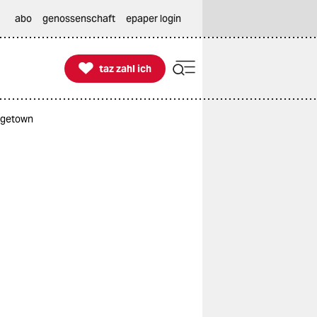
abo
genossenschaft
epaper login

taz zahl ich
taz zahl ich
rgetown