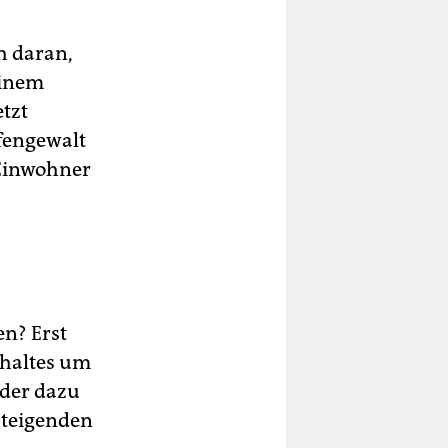
ch daran,
einem
etzt
ffengewalt
 Einwohner
n? Erst
shaltes um
 der dazu
 steigenden