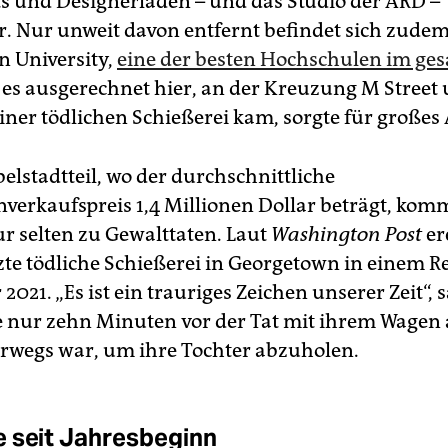
s und Desig­nerläden – und das Studio der ARD –
. Nur unweit davon entfernt befindet sich zudem
 University,
eine der besten Hochschulen im ge
s es ausgerechnet hier, an der Kreuzung M Street
einer tödlichen Schießerei kam, sorgte für großes
elstadtteil, wo der durchschnittliche
verkaufspreis 1,4 Millionen Dollar beträgt, komm
r selten zu Gewalttaten. Laut
Washington Post
er
tzte tödliche Schießerei in George­town in einem 
2021. „Es ist ein trauriges Zeichen unserer Zeit“, s
e nur zehn Minuten vor der Tat mit ihrem Wagen 
erwegs war, um ihre Tochter abzuholen.
 seit Jahresbeginn