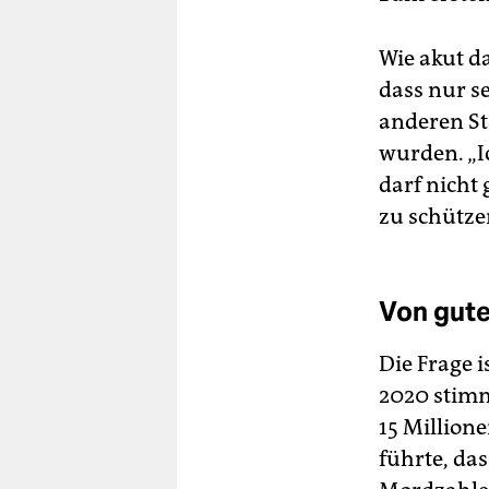
Wie akut da
dass nur s
anderen St
wurden. „I
darf nicht
zu schützen
Von gute
Die Frage 
2020 stimm
15 Millione
führte, das