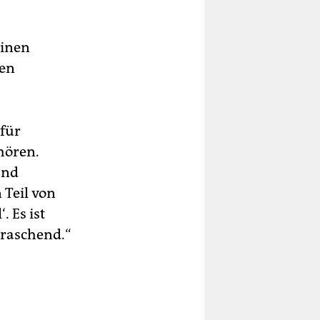
einen
een
 für
hören.
und
 Teil von
. Es ist
erraschend.“