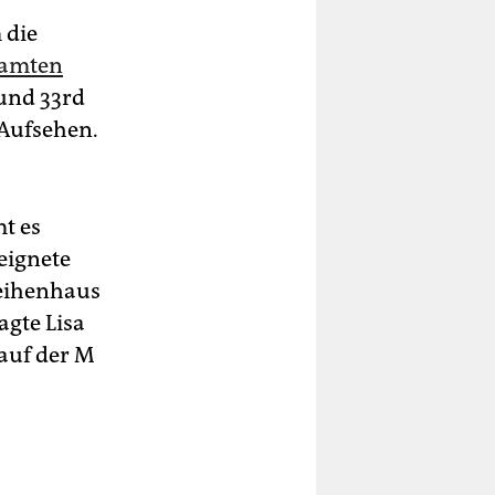
 die
samten
 und 33rd
 Aufsehen.
t es
eignete
Reihenhaus
agte Lisa
auf der M