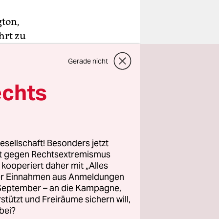
gton,
hrt zu
nd
Gerade nicht
echts
s
der 27-
r
er Straße
esellschaft! Besonders jetzt
noch von
rt gegen Rechtsextremismus
elten
z kooperiert daher mit „Alles
ller Einnahmen aus Anmeldungen
erhin auf
. September – an die Kampagne,
rstützt und Freiräume sichern will,
bei?