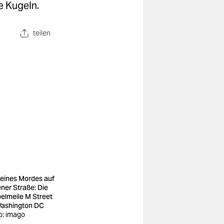
e Kugeln.
teilen
 eines Mordes auf
ener Straße: Die
elmeile M Street
Washington DC
o: imago