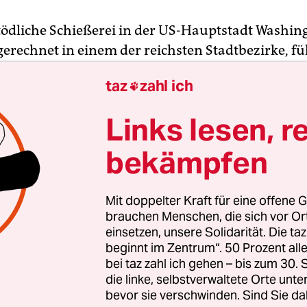
tödliche Schießerei in der US-Hauptstadt Washin
erechnet in einem der reichsten Stadtbezirke, fü
en Debatten über die
steigende Kriminalitäts- u
taz
zahl ich

in den US-amerikanischen Großstädten
.
Links lesen, r
eignete sich am vergangenen Montag während de
verkehrs im Stadtteil Georgetown. Das Opfer war 
bekämpfen
rek Boothe. Der angehende Koch wurde nach eine
rsetzung um kurz nach 18 Uhr Ortszeit auf offen
Mit doppelter Kraft für eine offene G
. Die genauen Umstände der Tat werden aktuell 
brauchen Menschen, die sich vor O
 untersucht. Diese geht allerdings von einem gezi
einsetzen, unsere Solidarität. Die ta
beginnt im Zentrum“. 50 Prozent a
s. Der mutmaßliche Todesschütze ist derweil weit
bei taz zahl ich gehen – bis zum 30
.
die linke, selbstverwaltete Orte unte
bevor sie verschwinden. Sind Sie da