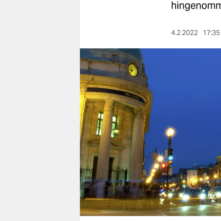
berlin
hingenommen
nord
4.2.2022
17:35
wahrheit
verlag
verlag
veranstaltungen
shop
fragen & hilfe
unterstützen
abo
genossenschaft