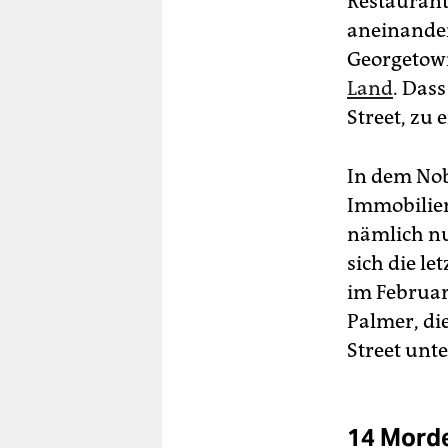
Restaurant
aneinander
Georgetown
Land
. Das
Street, zu 
In dem Nob
Immobilien
nämlich nu
sich die le
im Februar 
Palmer, di
Street unt
14 Morde