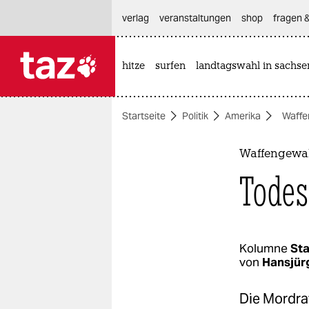
hautnavigation anspringen
hauptinhalt anspringen
footer anspringen
verlag
veranstaltungen
shop
fragen &
hitze
surfen
landtagswahl in sachse

taz zahl ich
taz zahl ich
Startseite
Politik
Amerika
Waffe
themen
politik
Waffengewal
Todes
öko
gesellschaft
kultur
Kolumne
St
von
Hansjür
sport
Die Mordrat