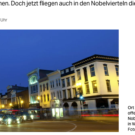
. Doch jetzt fliegen auch in den Nobelvierteln di
 Uhr
Ort
off
Nob
in 
Fot