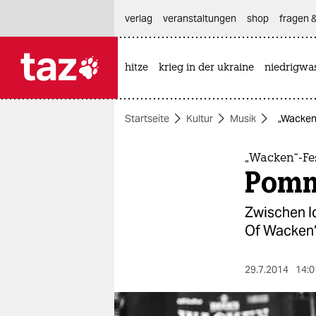
hautnavigation anspringen
hauptinhalt anspringen
footer anspringen
verlag
veranstaltungen
shop
fragen &
hitze
krieg in der ukraine
niedrigwa

taz zahl ich
taz zahl ich
Startseite
Kultur
Musik
„Wacken“
themen
politik
„Wacken“-Fes
Pomm
öko
Zwischen I
gesellschaft
Of Wacken“
kultur
29.7.2014
14:0
sport