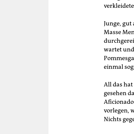
verkleidet
Junge, gut
Masse Men
durchgerei
wartet und
Pommesgab
einmal sog
All das ha
gesehen da
Aficionado
vorlegen, 
Nichts geg