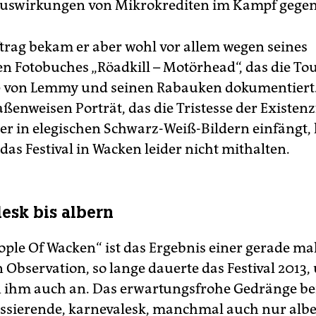
Auswirkungen von Mikrokrediten im Kampf gege
trag bekam er aber wohl vor allem wegen seines
n Fotobuches „Röadkill – Motörhead“, das die To
 von Lemmy und seinen Rabauken dokumentiert.
aßenweisen Porträt, das die Tristesse der Existen
r in elegischen Schwarz-Weiß-Bildern einfängt,
as Festival in Wacken leider nicht mithalten.
esk bis albern
ople Of Wacken“ ist das Ergebnis einer gerade ma
 Observation, so lange dauerte das Festival 2013,
ihm auch an. Das erwartungsfrohe Gedränge bei
ssierende, karnevalesk, manchmal auch nur alb