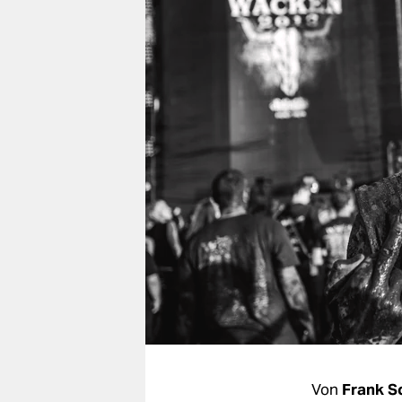
berlin
nord
wahrheit
verlag
verlag
veranstaltungen
shop
fragen & hilfe
unterstützen
abo
genossenschaft
Von
Frank S