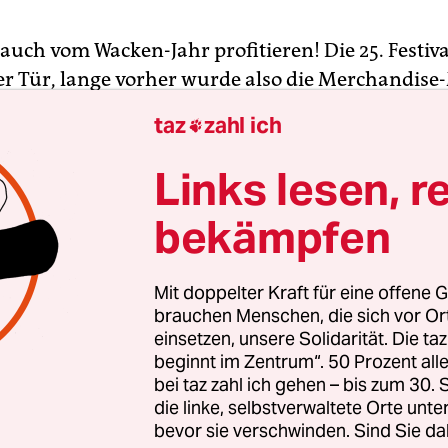
 auch vom Wacken-Jahr profitieren! Die 25. Festi
der Tür, lange vorher wurde also die Merchandis
, um die Produktpalette zu arrondieren. Neben 
taz
zahl ich

 hübschen, ein bisschen zu vollmundig superlativ
sche Tradition von Michael Wadleighs „Woodstock
Links lesen, r
den Dokumentarfilm, erscheint nun auch ein Bi
bekämpfen
ople Of Wacken“ versucht die „Essenz des glorrei
ken-Stammes in all seinen vielfältigen Dimensi
Mit doppelter Kraft für eine offene G
“, so schreibt es jedenfalls der Liner-Notes-Fabr
brauchen Menschen, die sich vor O
einsetzen, unsere Solidarität. Die ta
razi, der sich zudem als Initiator des Projekts auf
beginnt im Zentrum“. 50 Prozent a
opft. Pep Bonet zeichnet für die Fotografien veran
bei taz zahl ich gehen – bis zum 30
die linke, selbstverwaltete Orte unte
bevor sie verschwinden. Sind Sie da