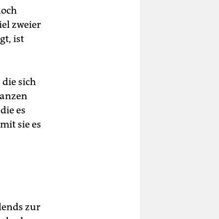
doch
el zweier
t, ist
 die sich
wanzen
die es
mit sie es
lends zur