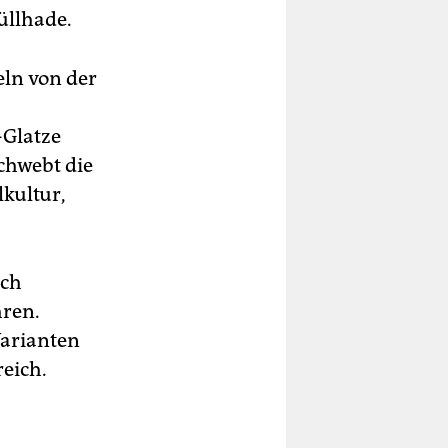
üllhade.
eln von der
-Glatze
chwebt die
kultur,
ach
hren.
Varianten
eich.