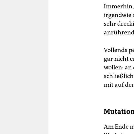
Immerhin, 
irgendwie 
sehr drecki
anrührend
Vollends pe
gar nicht 
wollen: an 
schließlich
mit auf de
Mutatio
Am Ende mu