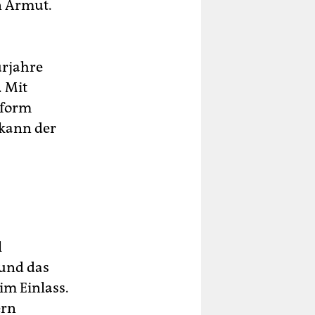
n Armut.
urjahre
 Mit
zform
 kann der
l
 und das
m Einlass.
ern