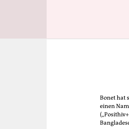
Bonet hat s
einen Name
(„Posithiv+
Bangladesc