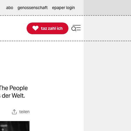
abo
genossenschaft
epaper login

taz zahl ich
taz zahl ich
 The People
 der Welt.
teilen