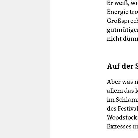
Er weiß, w
Energie tro
Großsprech
gutmütiger
nicht dümme
Auf der 
Aber was n
allem das l
im Schlamm
des Festiv
Woodstock 
Exzesses m