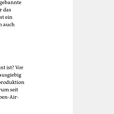
 gebannte
r das
st ein
en auch
t ist? Vor
 ausgiebig
eproduktion
rum seit
pen-Air-