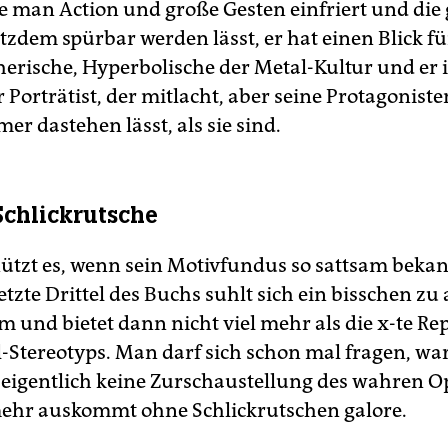
ie man Action und große Gesten einfriert und die
tzdem spürbar werden lässt, er hat einen Blick fü
erische, Hyperbolische der Metal-Kultur und er i
 Porträtist, der mitlacht, aber seine Protagonist
r dastehen lässt, als sie sind.
Schlickrutsche
ützt es, wenn sein Motivfundus so sattsam bekann
etzte Drittel des Buchs suhlt sich ein bisschen zu
 und bietet dann nicht viel mehr als die x-te R
al-Stereotyps. Man darf sich schon mal fragen, wa
eigentlich keine Zurschaustellung des wahren O
ehr auskommt ohne Schlickrutschen galore.