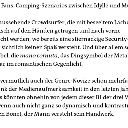
e Fans. Camping-Szenarios zwischen Idylle und M
 aussehende Crowdsurfer, die mit beseeltem Läch
sch auf den Händen getragen und nach vorne
cht werden, wo bereits eine stiernackige Security
 sichtlich keinen Spaß versteht. Und über allem s
el, die
mano cornuta
, das Dingsymbol der Metal
ar im romantischen Gegenlicht.
t vermutlich auch der Genre-Novize schon mehrf
nk der Medienaufmerksamkeit in den letzten Ja
s könnten ohnehin von jedem dieser Bilder drei 
wenn auch nicht ganz so dynamisch und kontrastr
en Bonet, der Mann versteht sein Handwerk.