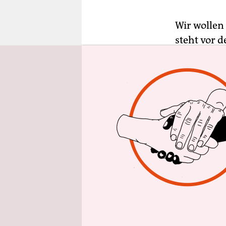
epaper login
Wir wollen
steht vor 
angeworfen
3D“, einem
hagiografi
fortführen
„We The Pe
treuen Wac
einzufangen
Steffan Chi
Schulter kl