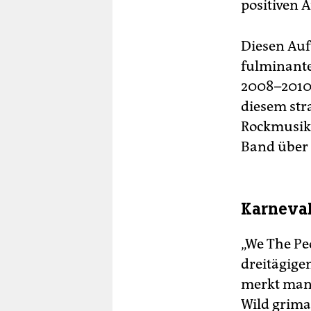
positiven 
Diesen Auf
fulminante
2008–2010
diesem str
Rockmusike
Band über d
Karneval
„We The Pe
dreitägigen
merkt man 
Wild grima