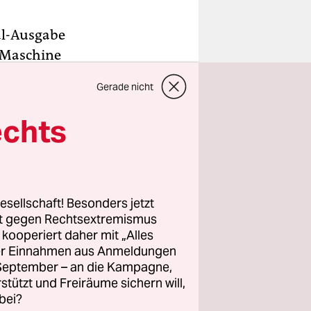
val-Ausgabe
e-Maschine
„Wacken
Gerade nicht
ischen, die
“
echts
ldband.
chen und
onen
esellschaft! Besonders jetzt
ikant
rt gegen Rechtsextremismus
z kooperiert daher mit „Alles
 die
ller Einnahmen aus Anmeldungen
twortlich.
. September – an die Kampagne,
rstützt und Freiräume sichern will,
bei?