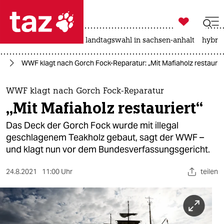

taz zahl ich
katzen
hitze
rente
landtagswahl in sachsen-anhalt
hybrid

taz zahl ich
rd
WWF klagt nach Gorch Fock-Reparatur: „Mit Mafiaholz restaurier
taz zahl ich
themen
WWF klagt nach Gorch Fock-Reparatur
„Mit Mafiaholz restauriert“
politik
Das Deck der Gorch Fock wurde mit illegal
öko
geschlagenem Teakholz gebaut, sagt der WWF –
und klagt nun vor dem Bundesverfassungsgericht.
gesellschaft
24.8.2021
11:00 Uhr
teilen
kultur
sport