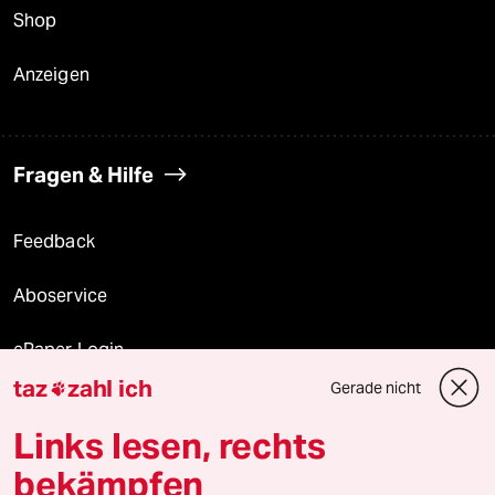
Shop
Anzeigen
Fragen & Hilfe
Feedback
Aboservice
ePaper Login
taz
zahl ich
Gerade nicht

Downloads für Abonnierende
Links lesen, rechts
bekämpfen