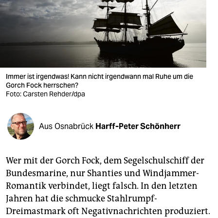
berlin
nord
wahrheit
verlag
Immer ist irgendwas! Kann nicht irgendwann mal Ruhe um die
verlag
Gorch Fock herrschen?
Foto: Carsten Rehder/dpa
veranstaltungen
shop
Aus Osnabrück
Harff-Peter Schönherr
fragen & hilfe
Wer mit der Gorch Fock, dem Segelschulschiff der
unterstützen
Bundesmarine, nur Shanties und Windjammer-
abo
Romantik verbindet, liegt falsch. In den letzten
Jahren hat die schmucke Stahlrumpf-
genossenschaft
Dreimastmark oft Negativnachrichten produziert.