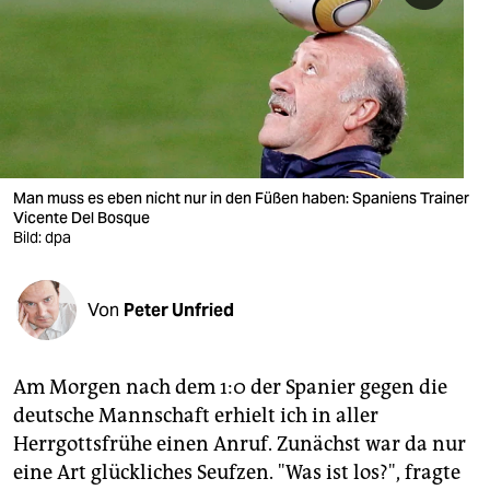
berlin
nord
wahrheit
verlag
verlag
Man muss es eben nicht nur in den Füßen haben: Spaniens Trainer
Vicente Del Bosque
veranstaltungen
Bild: dpa
shop
Von
Peter Unfried
fragen & hilfe
unterstützen
Am Morgen nach dem 1:0 der Spanier gegen die
abo
deutsche Mannschaft erhielt ich in aller
Herrgottsfrühe einen Anruf. Zunächst war da nur
genossenschaft
eine Art glückliches Seufzen. "Was ist los?", fragte