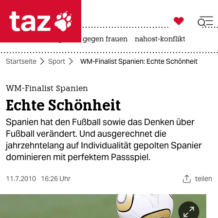

taz zahl ich
hitze
surfen
gewalt gegen frauen
nahost-konflikt

taz zahl ich
Startseite
Sport
WM-Finalist Spanien: Echte Schönheit
taz zahl ich
themen
WM-Finalist Spanien
Echte Schönheit
politik
Spanien hat den Fußball sowie das Denken über
öko
Fußball verändert. Und ausgerechnet die
jahrzehntelang auf Individualität gepolten Spanier
gesellschaft
dominieren mit perfektem Passspiel.
kultur
11.7.2010
16:26 Uhr
teilen
sport