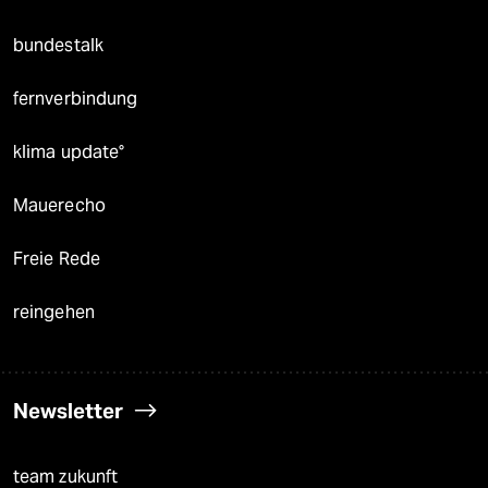
bundestalk
fernverbindung
klima update°
Mauerecho
Freie Rede
reingehen
Newsletter
team zukunft