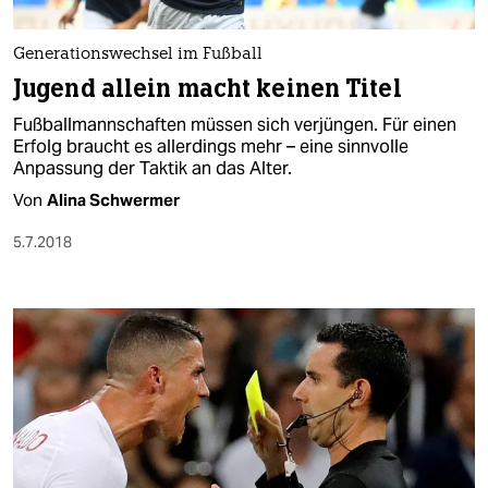
berlin
nord
Generationswechsel im Fußball
Jugend allein macht keinen Titel
wahrheit
Fußballmannschaften müssen sich verjüngen. Für einen
verlag
Erfolg braucht es allerdings mehr – eine sinnvolle
Anpassung der Taktik an das Alter.
verlag
Von
Alina Schwermer
veranstaltungen
5.7.2018
shop
fragen & hilfe
unterstützen
abo
genossenschaft