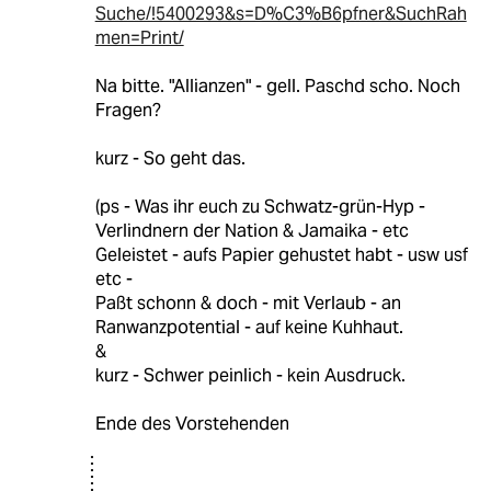
Suche/!5400293&s=D%C3%B6pfner&SuchRah
men=Print/
Na bitte. "Allianzen" - gell. Paschd scho. Noch
Fragen?
kurz - So geht das.
(ps - Was ihr euch zu Schwatz-grün-Hyp -
Verlindnern der Nation & Jamaika - etc
Geleistet - aufs Papier gehustet habt - usw usf
etc -
Paßt schonn & doch - mit Verlaub - an
Ranwanzpotential - auf keine Kuhhaut.
&
kurz - Schwer peinlich - kein Ausdruck.
Ende des Vorstehenden