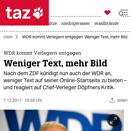

taz zahl ich
krieg in der ukraine
hitze
niedrigwasser
waldbrände

taz zahl ich
Medien
WDR kommt Verlegern entgegen: Weniger Text, mehr Bild
taz zahl ich
themen
WDR kommt Verlegern entgegen
Weniger Text, mehr Bild
politik
Nach dem ZDF kündigt nun auch der WDR an,
öko
weniger Text auf seiner Online-Startseite zu bieten –
und reagiert auf Chef-Verleger Döpfners Kritik.
gesellschaft
7.12.2017
16:58 Uhr
teilen
kultur
sport