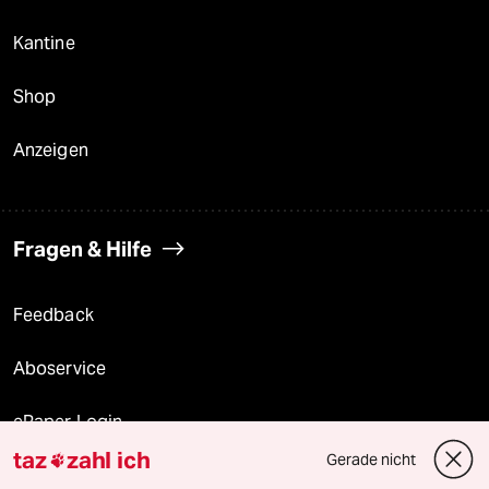
Kantine
Shop
Anzeigen
Fragen & Hilfe
Feedback
Aboservice
ePaper Login
taz
zahl ich
Gerade nicht

Downloads für Abonnierende