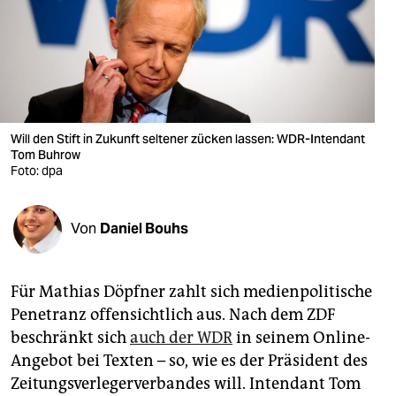
berlin
nord
wahrheit
verlag
Will den Stift in Zukunft seltener zücken lassen: WDR-Intendant
Tom Buhrow
verlag
Foto: dpa
veranstaltungen
shop
Von
Daniel Bouhs
fragen & hilfe
Für Mathias Döpfner zahlt sich medienpolitische
unterstützen
Penetranz offensichtlich aus. Nach dem ZDF
abo
beschränkt sich
auch der WDR
in seinem Online-
Angebot bei Texten – so, wie es der Präsident des
genossenschaft
Zeitungsverlegerverbandes will. Intendant Tom