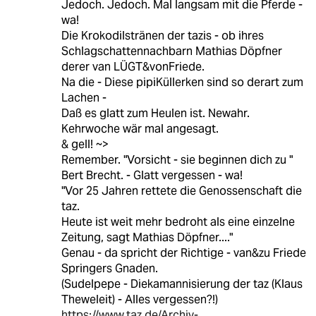
Jedoch. Jedoch. Mal langsam mit die Pferde -
wa!
Die Krokodilstränen der tazis - ob ihres
Schlagschattennachbarn Mathias Döpfner
derer van LÜGT&vonFriede.
Na die - Diese pipiKüllerken sind so derart zum
Lachen -
Daß es glatt zum Heulen ist. Newahr.
Kehrwoche wär mal angesagt.
& gell! ~>
Remember. "Vorsicht - sie beginnen dich zu "
Bert Brecht. - Glatt vergessen - wa!
"Vor 25 Jahren rettete die Genossenschaft die
taz.
Heute ist weit mehr bedroht als eine einzelne
Zeitung, sagt Mathias Döpfner...."
Genau - da spricht der Richtige - van&zu Friede
Springers Gnaden.
(Sudelpepe - Diekamannisierung der taz (Klaus
Theweleit) - Alles vergessen?!)
https://www.taz.de/Archiv-