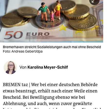
berlin
nord
wahrheit
verlag
verlag
Bremerhaven streicht Sozialleistungen auch mal ohne Bescheid
Foto: Andreas Gebert/dpa
veranstaltungen
shop
Von
Karolina Meyer-Schilf
fragen & hilfe
unterstützen
BREMEN taz | Wer bei einer deutschen Behörde
etwas beantragt, erhält nach einer Weile einen
abo
Bescheid. Bei Bewilligung ebenso wie bei
genossenschaft
Ablehnung, und auch, wenn zuvor gewährte