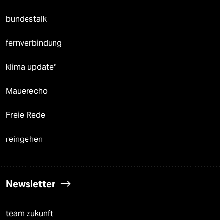
bundestalk
fernverbindung
klima update°
Mauerecho
Freie Rede
reingehen
Newsletter
team zukunft