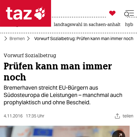

taz zahl ich
niedrigwasser
rente
landtagswahl in sachsen-anhalt
hybri

taz zahl ich
d
Bremen
Vorwurf Sozialbetrug: Prüfen kann man immer noch
taz zahl ich
themen
Vorwurf Sozialbetrug
Prüfen kann man immer
politik
noch
öko
Bremerhaven streicht EU-Bürgern aus
Südosteuropa die Leistungen – manchmal auch
gesellschaft
prophylaktisch und ohne Bescheid.
kultur
4.11.2016
17:35 Uhr
teilen
sport