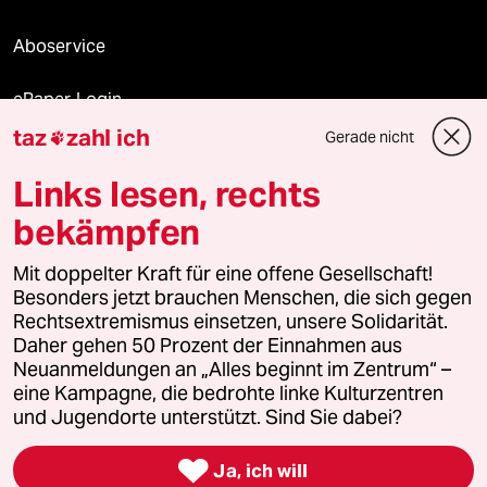
Aboservice
ePaper Login
taz
zahl ich
Gerade nicht

Downloads für Abonnierende
Links lesen, rechts
bekämpfen
© 2026 taz Verlags und Vertriebs GmbH
Alle Rechte vorbehalten. Bei rechtlichen Fragen oder für Genehmigungen
Mit doppelter Kraft für eine offene Gesellschaft!
wenden Sie sich bitte an
lizenzen@taz.de
Besonders jetzt brauchen Menschen, die sich gegen
Rechtsextremismus einsetzen, unsere Solidarität.
Daher gehen 50 Prozent der Einnahmen aus
Feedback
Redaktionsstatut
Kommune-Richtlinien
KI-
Neuanmeldungen an „Alles beginnt im Zentrum“ –
eine Kampagne, die bedrohte linke Kulturzentren
Leitlinie
Informant
Datenschutz
Impressum
AGB
und Jugendorte unterstützt. Sind Sie dabei?
Seitenwende
Einwilligungen widerrufen (Ads)

Ja, ich will