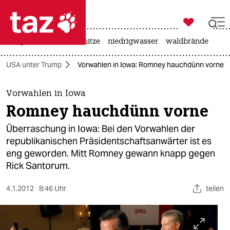

taz zahl ich
krieg in der ukraine
hitze
niedrigwasser
waldbrände

taz zahl ich
USA unter Trump
Vorwahlen in Iowa: Romney hauchdünn vorne
taz zahl ich
themen
Vorwahlen in Iowa
Romney hauchdünn vorne
politik
Überraschung in Iowa: Bei den Vorwahlen der
öko
republikanischen Präsidentschaftsanwärter ist es
eng geworden. Mitt Romney gewann knapp gegen
gesellschaft
Rick Santorum.
kultur
4.1.2012
8:46 Uhr
teilen
sport