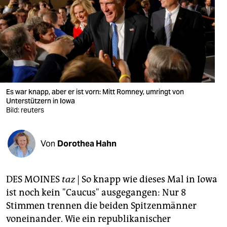
berlin
nord
wahrheit
verlag
verlag
Es war knapp, aber er ist vorn: Mitt Romney, umringt von
Unterstützern in Iowa
veranstaltungen
Bild: reuters
shop
Von
Dorothea Hahn
fragen & hilfe
unterstützen
DES MOINES
taz
| So knapp wie dieses Mal in Iowa
abo
ist noch kein "Caucus" ausgegangen: Nur 8
Stimmen trennen die beiden Spitzenmänner
genossenschaft
voneinander. Wie ein republikanischer