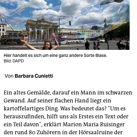
berlin
nord
wahrheit
verlag
verlag
Hier handelt es sich um eine ganz andere Sorte Blase.
Bild: DAPD
veranstaltungen
Von
Barbara Cunietti
shop
fragen & hilfe
Ein altes Gemälde, darauf ein Mann im schwarzen
Gewand. Auf seiner flachen Hand liegt ein
unterstützen
kartoffelartiges Ding. Was bedeutet das? "Um es
abo
herauszufinden, hilft uns als Erstes ein Text oder
ein Teil davon", erklärt Marion Maria Ruisinger
genossenschaft
den rund 80 Zuhörern in der Hörsaalruine der