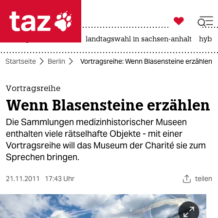

taz zahl ich
niedrigwasser
rente
landtagswahl in sachsen-anhalt
hybri

taz zahl ich
Startseite
Berlin
Vortragsreihe: Wenn Blasensteine erzählen
taz zahl ich
themen
Vortragsreihe
Wenn Blasensteine erzählen
politik
Die Sammlungen medizinhistorischer Museen
öko
enthalten viele rätselhafte Objekte - mit einer
Vortragsreihe will das Museum der Charité sie zum
gesellschaft
Sprechen bringen.
kultur
21.11.2011
17:43 Uhr
teilen
sport