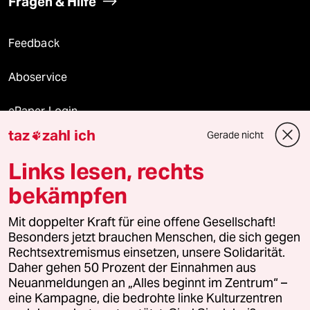
Fragen & Hilfe
Feedback
Aboservice
ePaper Login
taz
zahl ich
Gerade nicht

Downloads für Abonnierende
Links lesen, rechts
bekämpfen
© 2026 taz Verlags und Vertriebs GmbH
Mit doppelter Kraft für eine offene Gesellschaft!
Alle Rechte vorbehalten. Bei rechtlichen Fragen oder für Genehmigungen
wenden Sie sich bitte an
lizenzen@taz.de
Besonders jetzt brauchen Menschen, die sich gegen
Rechtsextremismus einsetzen, unsere Solidarität.
Daher gehen 50 Prozent der Einnahmen aus
Feedback
Redaktionsstatut
Kommune-Richtlinien
KI-
Neuanmeldungen an „Alles beginnt im Zentrum“ –
eine Kampagne, die bedrohte linke Kulturzentren
Leitlinie
Informant
Datenschutz
Impressum
AGB