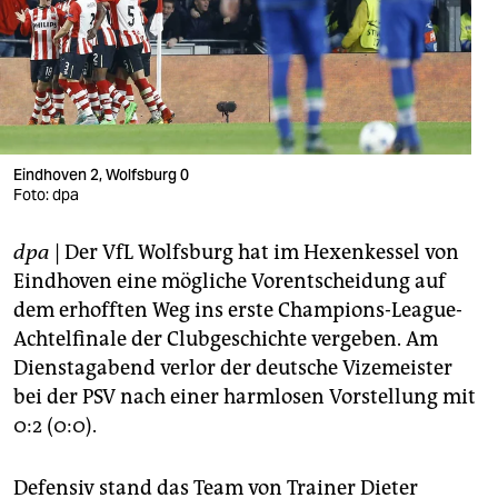
berlin
nord
wahrheit
verlag
Eindhoven 2, Wolfsburg 0
Foto: dpa
verlag
veranstaltungen
dpa
| Der VfL Wolfsburg hat im Hexenkessel von
Eindhoven eine mögliche Vorentscheidung auf
shop
dem erhofften Weg ins erste Champions-League-
fragen & hilfe
Achtelfinale der Clubgeschichte vergeben. Am
Dienstagabend verlor der deutsche Vizemeister
unterstützen
bei der PSV nach einer harmlosen Vorstellung mit
abo
0:2 (0:0).
genossenschaft
Defensiv stand das Team von Trainer Dieter