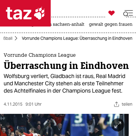

taz zahl ich
hitze
landtagswahl in sachsen-anhalt
gewalt gegen frauen

taz zahl ich
Fußball
Vorrunde Champions League: Überraschung in Eindhoven
taz zahl ich
themen
Vorrunde Champions League
Überraschung in Eindhoven
politik
Wolfsburg verliert, Gladbach ist raus, Real Madrid
öko
und Manchester City stehen als erste Teilnehmer
des Achtelfinales in der Champions League fest.
gesellschaft
4.11.2015
9:01 Uhr
teilen
kultur
sport