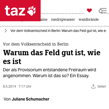

taz zahl ich
hitze
krieg in der ukraine
niedrigwasser
waldbrände

taz zahl ich
in
Vor dem Volksentscheid in Berlin: Warum das Feld gut ist, wie es i
taz zahl ich
themen
Vor dem Volksentscheid in Berlin
Warum das Feld gut ist, wie
politik
es ist
öko
Der als Provisorium entstandene Freiraum wird
angenommen. Warum ist das so? Ein Essay.
gesellschaft
8.5.2014
7:17 Uhr
teilen
kultur
sport
Von
Juliane Schumacher