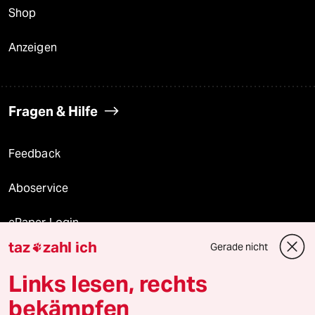
Shop
Anzeigen
Fragen & Hilfe
Feedback
Aboservice
ePaper Login
taz
zahl ich
Gerade nicht

Downloads für Abonnierende
Links lesen, rechts
bekämpfen