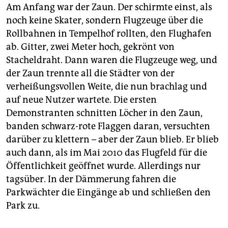
berlin
Am Anfang war der Zaun. Der schirmte einst, als
noch keine Skater, sondern Flugzeuge über die
nord
Rollbahnen in Tempelhof rollten, den Flughafen
wahrheit
ab. Gitter, zwei Meter hoch, gekrönt von
Stacheldraht. Dann waren die Flugzeuge weg, und
verlag
der Zaun trennte all die Städter von der
verheißungsvollen Weite, die nun brachlag und
verlag
auf neue Nutzer wartete. Die ersten
veranstaltungen
Demonstranten schnitten Löcher in den Zaun,
banden schwarz-rote Flaggen daran, versuchten
shop
darüber zu klettern – aber der Zaun blieb. Er blieb
fragen & hilfe
auch dann, als im Mai 2010 das Flugfeld für die
Öffentlichkeit geöffnet wurde. Allerdings nur
unterstützen
tagsüber. In der Dämmerung fahren die
abo
Parkwächter die Eingänge ab und schließen den
Park zu.
genossenschaft