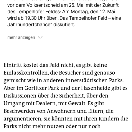
vor dem Volksentscheid am 25. Mai mit der Zukunft
des Tempelhofer Feldes: Am Montag, den 12. Mai
wird ab 19.30 Uhr über „Das Tempelhofer Feld – eine
Jahrhundertchance“ diskutiert.
mehr anzeigen
Am 21. Mai geht es ab 19 Uhr um „Wohnen oder
Leben“ – unter anderem mit
Stadtentwicklungssenator Michael Müller (SPD) und
dem Landeschef der Grünen, Daniel Wesener.
Eintritt kostet das Feld nicht, es gibt keine
Einlasskontrollen, die Besucher sind genauso
gemischt wie in anderen innerstädtischen Parks.
Aber im Görlitzer Park und der Hasenheide gibt es
Diskussionen über die Sicherheit, über den
Umgang mit Dealern, mit Gewalt. Es gibt
Beschwerden von Anwohnern und Eltern, die
argumentieren, sie könnten mit ihren Kindern die
Parks nicht mehr nutzen oder nur noch