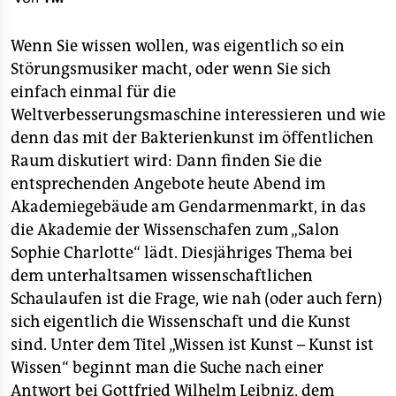
berlin
nord
Wenn Sie wissen wollen, was eigentlich so ein
Störungsmusiker macht, oder wenn Sie sich
wahrheit
einfach einmal für die
Weltverbesserungsmaschine interessieren und wie
verlag
denn das mit der Bakterienkunst im öffentlichen
verlag
Raum diskutiert wird: Dann finden Sie die
entsprechenden Angebote heute Abend im
veranstaltungen
Akademiegebäude am Gendarmenmarkt, in das
shop
die Akademie der Wissenschafen zum „Salon
Sophie Charlotte“ lädt. Diesjähriges Thema bei
fragen & hilfe
dem unterhaltsamen wissenschaftlichen
unterstützen
Schaulaufen ist die Frage, wie nah (oder auch fern)
sich eigentlich die Wissenschaft und die Kunst
abo
sind. Unter dem Titel „Wissen ist Kunst – Kunst ist
genossenschaft
Wissen“ beginnt man die Suche nach einer
Antwort bei Gottfried Wilhelm Leibniz, dem