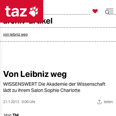

taz zahl ich
archiv-artikel

taz zahl ich
taz zahl ich
von leibniz weg
themen
politik
öko
Von Leibniz weg
gesellschaft
WISSENSWERT Die Akademie der Wissenschaft
lädt zu ihrem Salon Sophie Charlotte
kultur
21.1.2012
0:00 Uhr
teilen
sport
Von
TM