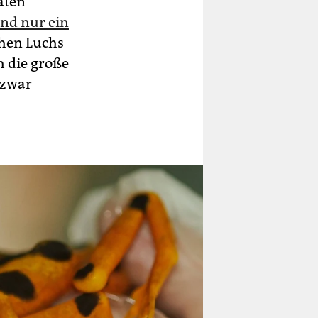
äten
nd nur ein
chen Luchs
h die große
 zwar