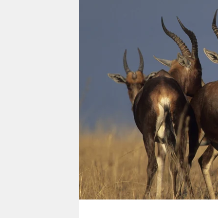
berlin
nord
wahrheit
verlag
verlag
veranstaltungen
shop
fragen & hilfe
unterstützen
abo
genossenschaft