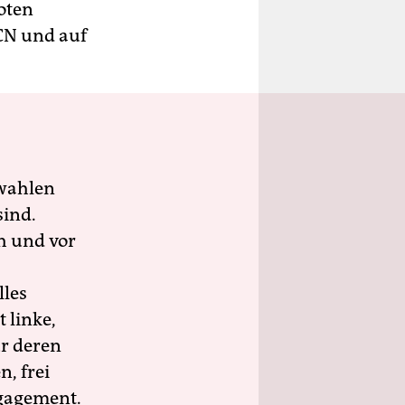
oten
CN und auf
wahlen
sind.
h und vor
lles
 linke,
ür deren
n, frei
ngagement.