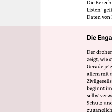
Die Berech
Listen“ ge
Daten von B
Die Enga
Der drohe
zeigt, wie
Gerade jet
allem mit d
Zivilgesell
beginnt im
selbstverw
Schutz und 
zugänglich