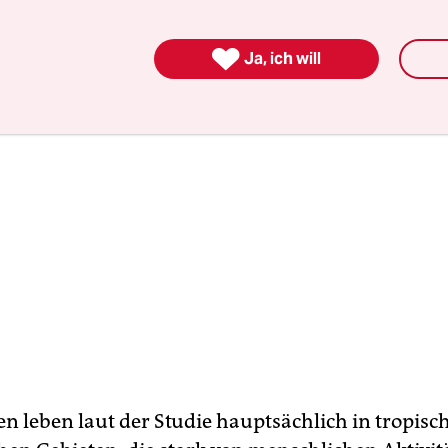
ohten Arten sind Vogelspezies.

Ja, ich will
ten leben laut der Studie hauptsächlich in tropis