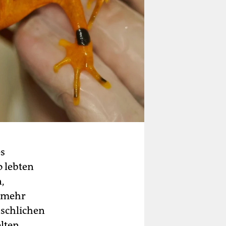
es
o lebten
,
t mehr
nschlichen
lten,