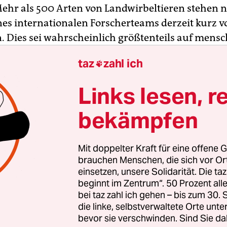
Mehr als 500 Arten von Landwirbeltieren stehen n
nes internationalen Forscherteams derzeit kurz 
. Dies sei wahrscheinlich größtenteils auf mensc
rückzuführen, berichten Forscher um Gerardo C
taz
zahl ich

tionalen Autonomen Universität Mexikos (Unam)
gs“ der Nationalen Akademie der Wissenschafte
Links lesen, r
bekämpfen
nd seine zwei US-amerikanischen Co-Autoren erfa
 denen jeweils nur noch weniger als 1.000 Indivi
Mit doppelter Kraft für eine offene G
 Dies seien rund 1,7 Prozent der 29.400 untersuc
brauchen Menschen, die sich vor O
tier-Arten. Unter den akut gefährdeten Spezies s
einsetzen, unsere Solidarität. Die ta
beginnt im Zentrum“. 50 Prozent a
wa das Sumatra-Nashorn (Dicerorhinus sumatre
bei taz zahl ich gehen – bis zum 30
frosch (Atelopus varius), der Clariónzaunkönig
die linke, selbstverwaltete Orte unte
es tanneri) und der Buntbock (Damaliscus pygargu
bevor sie verschwinden. Sind Sie da