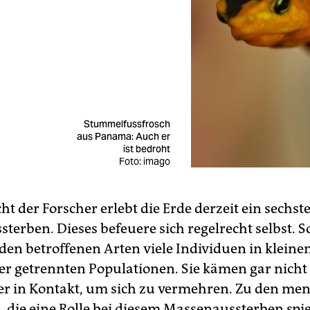
Stummelfussfrosch
aus Panama: Auch er
ist bedroht
Foto: imago
t der Forscher erlebt die Erde derzeit ein sechst
terben. Dieses befeuere sich regelrecht selbst. S
den betroffenen Arten viele Individuen in kleinen
r getrennten Populationen. Sie kämen gar nich
r in Kontakt, um sich zu vermehren. Zu den me
, die eine Rolle bei diesem Massenaussterben spie