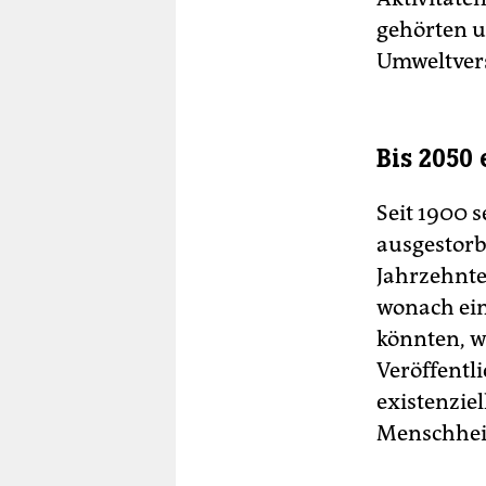
gehörten u
Umweltvers
Bis 2050
Seit 1900 
ausgestorb
Jahrzehnte
wonach ein
könnten, wü
Veröffentli
existenzie
Menschheit