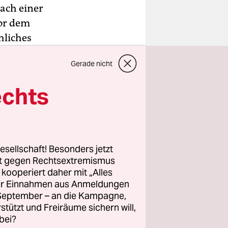
ach einer
vor dem
hliches
eballos
Gerade nicht
 in den
n der USA
echts
ssten 515
duen
esellschaft! Besonders jetzt
hten
rt gegen Rechtsextremismus
ind
z kooperiert daher mit „Alles
ller Einnahmen aus Anmeldungen
nsis), der
. September – an die Kampagne,
rstützt und Freiräume sichern will,
s). 335 der
bei?