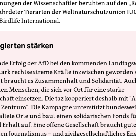
nungen der Wissenschaftler beruhten auf den „R
fährdeter Tierarten der Weltnaturschutzunion IU
irdlife International.
gierten stärken
nde Erfolg der AfD bei den kommenden Landtags
 stark rechtsextreme Kräfte inzwischen geworden 
zt braucht es Zusammenhalt und Solidarität. Auc
en Menschen, die sich vor Ort für eine starke
schaft einsetzen. Die taz kooperiert deshalb mit "A
 Zentrum". Die Kampagne unterstützt bundesweit
altete Orte und baut einen solidarischen Fonds f
Erhalt auf. Eine offene Gesellschaft braucht gute
en Journalismus – und zivilgesellschaftliches E