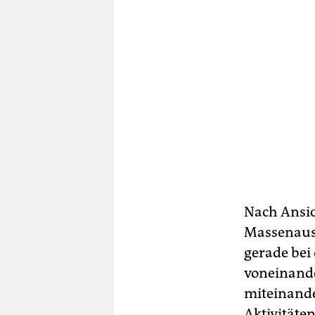
Nach Ansich
Massenauss
gerade bei 
voneinande
miteinande
Aktivitäten