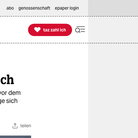
abo
genossenschaft
epaper login

taz zahl ich
taz zahl ich
ich
 vor dem
ge sich
teilen