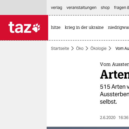
hautnavigation anspringen
hauptinhalt anspringen
footer anspringen
verlag
veranstaltungen
shop
fragen &
hitze
krieg in der ukraine
niedrigwa

taz zahl ich
taz zahl ich
Startseite
Öko
Ökologie
Vom Aus
themen
politik
Vom Ausster
Arten
öko
515 Arten 
gesellschaft
Aussterben
selbst.
kultur
sport
2.6.2020
16:36