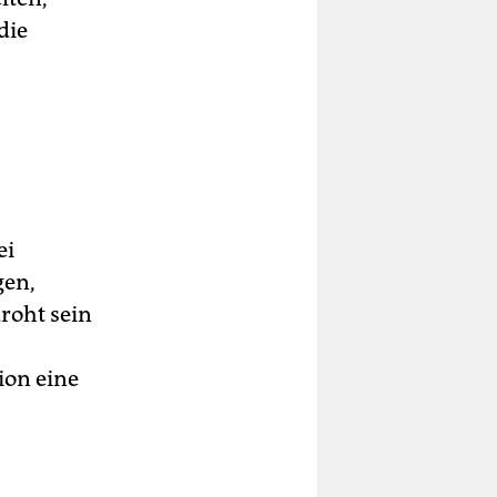
die
ei
gen,
roht sein
ion eine