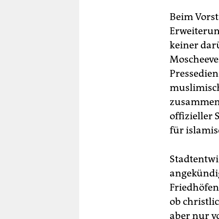
Beim Vorst
Erweiterun
keiner dar
Moscheever
Pressediens
muslimisch
zusammeng
offizieller
für islami
Stadtentwi
angekündig
Friedhöfen
ob christl
aber nur v