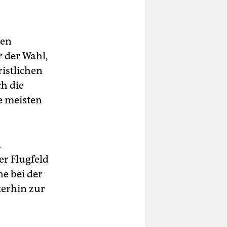
hen
 der Wahl,
istlichen
h die
e meisten
h
r Flugfeld
ne bei der
terhin zur