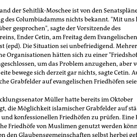
and der Sehitlik-Moschee ist von den Senatsplän
g des Columbiadamms nichts bekannt. "Mit uns 
über gesprochen", sagte der Vorsitzende des
eins, Ender Cetin, am Freitag dem Evangelische
t (epd). Die Situation sei unbefriedigend. Mehre
e Organisationen hätten sich zu einer "Friedsho
eschlossen, um das Problem anzugehen, aber 
 Seite bewege sich derzeit gar nichts, sagte Cetin. 
sche Grabfelder auf evangelischen Friedhöfen sei
cklungssenator Müller hatte bereits im Oktober
t, die Möglichkeit islamischer Grabfelder auf st
 und konfessionellen Friedhöfen zu prüfen. Eine
iche Friedhöfe von Muslimen genutzt werden kön
on den Glaubensgemeinschaften selbst herbei ge