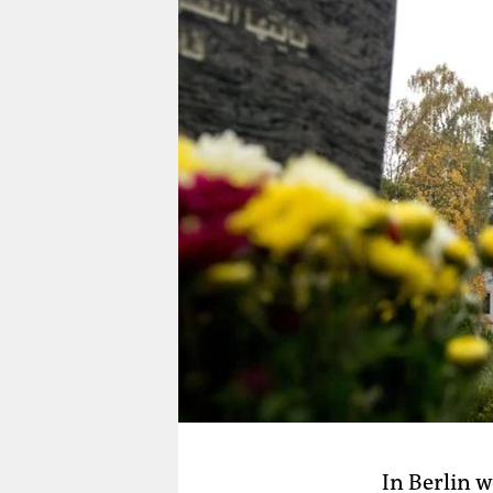
berlin
nord
wahrheit
verlag
verlag
veranstaltungen
shop
fragen & hilfe
unterstützen
abo
genossenschaft
In Berlin 