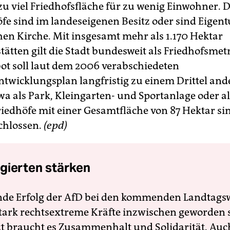
 zu viel Friedhofsfläche für zu wenig Einwohner. 
öfe sind im landeseigenen Besitz oder sind Eigen
hen Kirche. Mit insgesamt mehr als 1.170 Hektar
tätten gilt die Stadt bundesweit als Friedhofsmet
t soll laut dem 2006 verabschiedeten
ntwicklungsplan langfristig zu einem Drittel and
wa als Park, Kleingarten- und Sportanlage oder a
riedhöfe mit einer Gesamtfläche von 87 Hektar si
schlossen.
(epd)
gierten stärken
nde Erfolg der AfD bei den kommenden Landtags
 stark rechtsextreme Kräfte inzwischen geworden 
zt braucht es Zusammenhalt und Solidarität. Auc