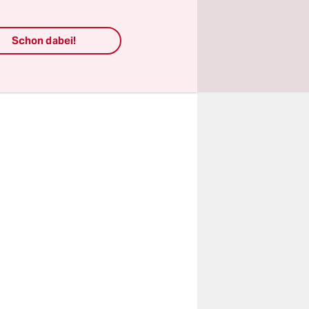
ow eine
imen
Schon dabei!