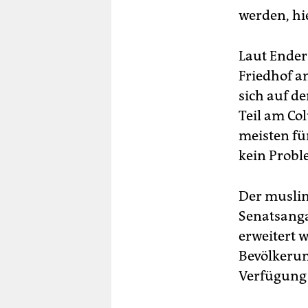
werden, hi
Laut Ender
Friedhof a
sich auf d
Teil am Co
meisten fü
kein Proble
Der muslim
Senatsanga
erweitert w
Bevölkerun
Verfügung 