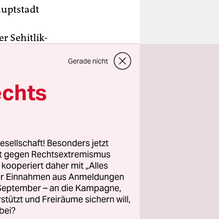
auptstadt
 Sehitlik-
ael Müller
Gerade nicht
s nicht
, den
echts
 ergeben,
ika Lüke
esellschaft! Besonders jetzt
he
rt gegen Rechtsextremismus
z kooperiert daher mit „Alles
Müller.
ller Einnahmen aus Anmeldungen
er
. September – an die Kampagne,
hen
rstützt und Freiräume sichern will,
n ist, gibt
bei?