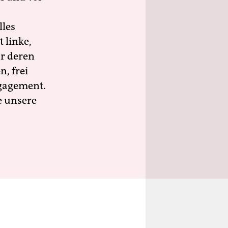
lles
 linke,
ür deren
n, frei
ngagement.
e unsere