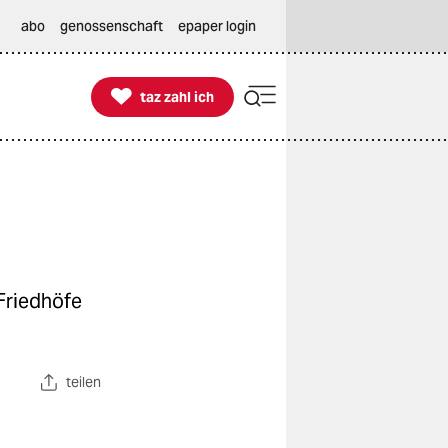
abo
genossenschaft
epaper login

taz zahl ich
taz zahl ich
 Friedhöfe
teilen