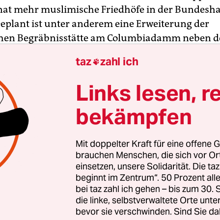
enat mehr muslimische Friedhöfe in der Bundesh
Geplant ist unter anderem eine Erweiterung der
hen Begräbnisstätte am Columbiadamm neben der
 Neukölln, sagte Stadtentwicklungssenator Mich
taz
zahl ich

eitag in Berlin. Diese werde den Bedarf allerding
heres müssten Verhandlungen mit den Bezirken
Links lesen, r
nden und vornehmlich der evangelischen Kirche
bekämpfen
er. Dabei werde die Integrationsbeauftragte Mon
ttlerrolle übernehmen.
Mit doppelter Kraft für eine offene G
lische Kirche sei grundsätzlich bereit, muslimisc
brauchen Menschen, die sich vor O
einsetzen, unsere Solidarität. Die ta
en auf ihren Friedhöfen zu erlauben, erläuterte 
beginnt im Zentrum“. 50 Prozent a
lege sie Wert darauf, dass der christliche Charakt
bei taz zahl ich gehen – bis zum 30
bliebe. Neben dem bundesweit ältesten islamisc
die linke, selbstverwaltete Orte unte
ben der Sehitlik-Moschee, der allerdings sehr klei
bevor sie verschwinden. Sind Sie da