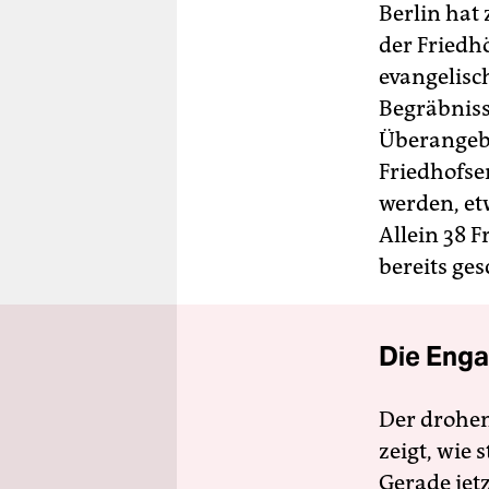
Berlin hat
der Friedh
evangelisc
Begräbniss
Überangebo
Friedhofse
werden, et
Allein 38 F
bereits ge
Die Enga
Der drohe
zeigt, wie
Gerade jet