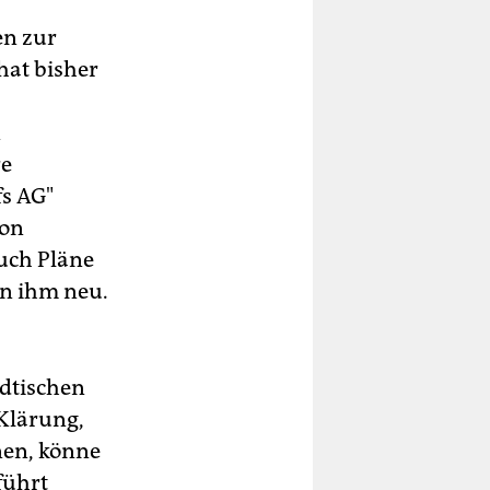
en zur
hat bisher
n
re
fs AG"
von
Auch Pläne
en ihm neu.
ädtischen
 Klärung,
nen, könne
führt