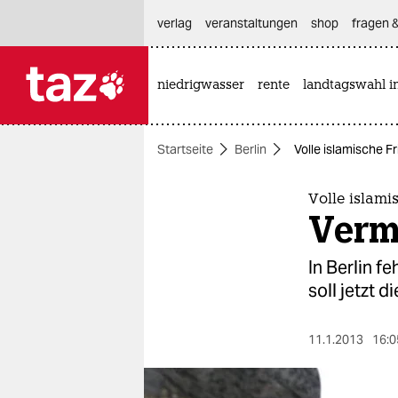
hautnavigation anspringen
hauptinhalt anspringen
footer anspringen
verlag
veranstaltungen
shop
fragen &
niedrigwasser
rente
landtagswahl i

taz zahl ich
taz zahl ich
Startseite
Berlin
Volle islamische F
themen
politik
Volle islami
Verm
öko
In Berlin f
gesellschaft
soll jetzt 
kultur
11.1.2013
16:0
sport