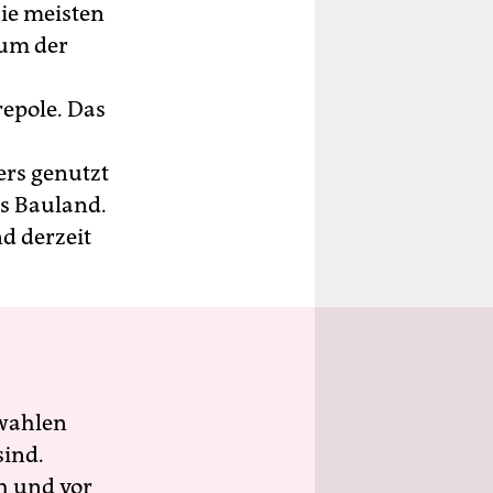
Die meisten
tum der
repole. Das
ers genutzt
ls Bauland.
nd derzeit
wahlen
sind.
h und vor