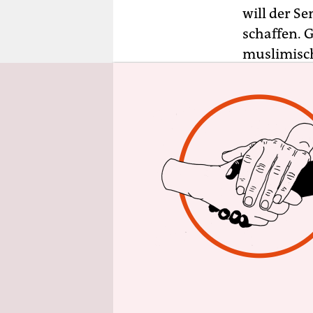
epaper login
will der S
schaffen. 
muslimisc
Moschee in
(SPD) am Fr
decken. Nä
Islamverbä
sagte Müll
eine Vermi
Die evange
Bestattung
Allerdings 
erkennbar 
Friedhof ne